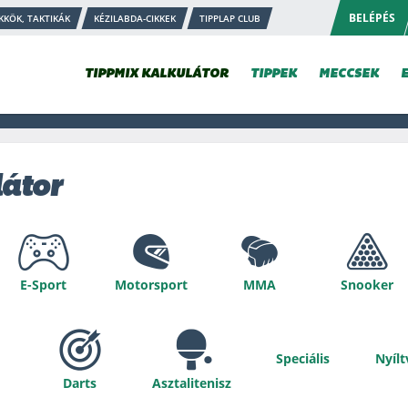
BELÉPÉS
KKÖK, TAKTIKÁK
KÉZILABDA-CIKKEK
TIPPLAP CLUB
TIPPMIX KALKULÁTOR
TIPPEK
MECCSEK
látor
E-Sport
Motorsport
MMA
Snooker
Speciális
Nyílt
Darts
Asztalitenisz