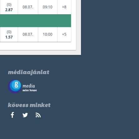
(0)
08.07.
09:10
+8
2.87
(0)
08.07.
10:00
+5
1.57
médiaajánlat
kövess minket