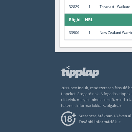
32829
1
Taranaki - Waikato
Rögbi – NRL
33906
1
New Zealand Warrio
2011-ben indult, rendszeresen frissülő
tippeket látogatóinak. A fogadási tippe
cikkeink, melyek mind a kezdő, mind a 
hasznos információkkal szolgálnak.
Szerencsejátékban 18 éven al
További információk