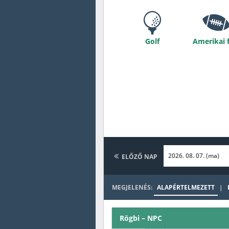
Golf
Amerikai f
ELŐZŐ NAP
MEGJELENÉS:
ALAPÉRTELMEZETT
|
Rögbi – NPC