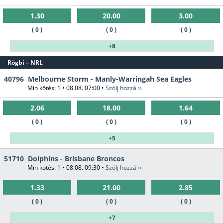
1.30
20.00
3.00
( 0 )
( 0 )
( 0 )
+8
Rögbi – NRL
40796
Melbourne Storm - Manly-Warringah Sea Eagles
Min kötés: 1 • 08.08. 07:00 •
Szólj hozzá ››
2.06
18.00
1.64
( 0 )
( 0 )
( 0 )
+5
51710
Dolphins - Brisbane Broncos
Min kötés: 1 • 08.08. 09:30 •
Szólj hozzá ››
1.33
21.00
2.85
( 0 )
( 0 )
( 0 )
+7