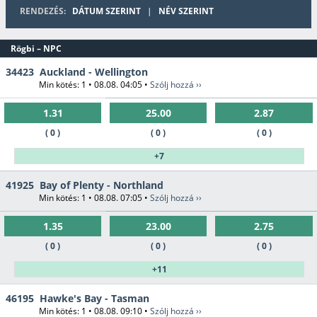
RENDEZÉS:
DÁTUM SZERINT
|
NÉV SZERINT
Rögbi – NPC
34423
Auckland - Wellington
Min kötés: 1 • 08.08. 04:05 •
Szólj hozzá ››
1.31
25.00
2.87
( 0 )
( 0 )
( 0 )
+7
41925
Bay of Plenty - Northland
Min kötés: 1 • 08.08. 07:05 •
Szólj hozzá ››
1.35
23.00
2.75
( 0 )
( 0 )
( 0 )
+11
46195
Hawke's Bay - Tasman
Min kötés: 1 • 08.08. 09:10 •
Szólj hozzá ››