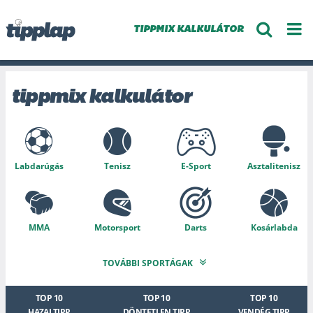
TIPPMIX KALKULÁTOR
tippmix kalkulátor
Labdarúgás
Tenisz
E-Sport
Asztalitenisz
MMA
Motorsport
Darts
Kosárlabda
TOVÁBBI SPORTÁGAK
Kerékpár
Snooker
Baseball
Krikett
TOP 10
TOP 10
TOP 10
HAZAI TIPP
DÖNTETLEN TIPP
VENDÉG TIPP