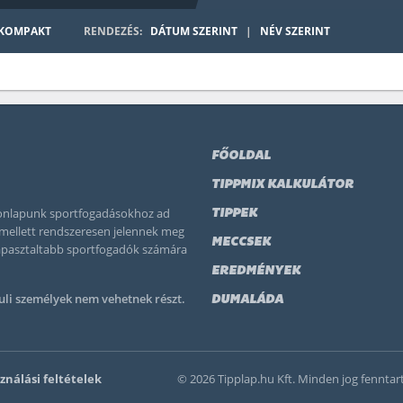
KOMPAKT
RENDEZÉS:
DÁTUM SZERINT
|
NÉV SZERINT
Strandröplabda
Kerékpár
Amerikai foci
3x3 Kosárlabda
FŐOLDAL
a
Gyeplabda
Röplabda
TIPPMIX KALKULÁTOR
 honlapunk sportfogadásokhoz ad
TIPPEK
k mellett rendszeresen jelennek meg
MECCSEK
tapasztaltabb sportfogadók számára
EREDMÉNYEK
uli személyek nem vehetnek részt.
DUMALÁDA
ználási feltételek
© 2026 Tipplap.hu Kft. Minden jog fenntar