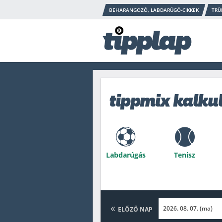
BEHARANGOZÓ, LABDARÚGÓ-CIKKEK
TRÜ
tippmix kalku
Labdarúgás
Tenisz
Kosárlabda
Rögbi
ELŐZŐ NAP