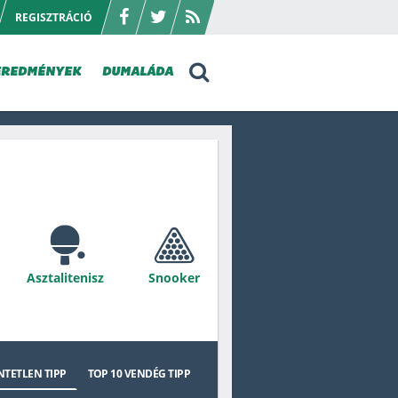
REGISZTRÁCIÓ
EREDMÉNYEK
DUMALÁDA
Asztalitenisz
Snooker
Tollaslabda
Krikett
TETLEN TIPP
TOP 10
VENDÉG TIPP