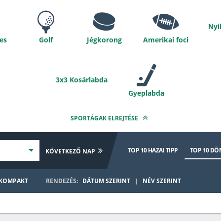
Nyí
es
Golf
Jégkorong
Amerikai foci
3x3 Kosárlabda
Gyeplabda
SPORTÁGAK ELREJTÉSE
TOP 10
HAZAI TIPP
TOP 10
DÖN
KÖVETKEZŐ NAP
KOMPAKT
RENDEZÉS:
DÁTUM SZERINT
|
NÉV SZERINT