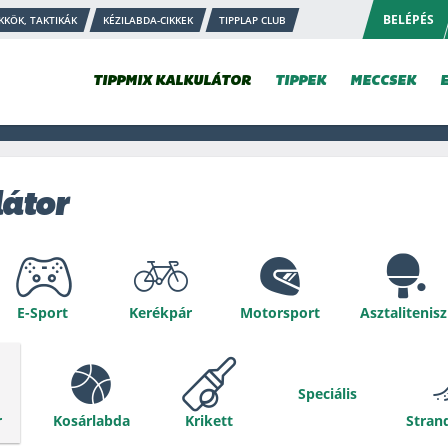
BELÉPÉS
KKÖK, TAKTIKÁK
KÉZILABDA-CIKKEK
TIPPLAP CLUB
TIPPMIX KALKULÁTOR
TIPPEK
MECCSEK
látor
E-Sport
Kerékpár
Motorsport
Asztalitenisz
Speciális
r
Kosárlabda
Krikett
Stran