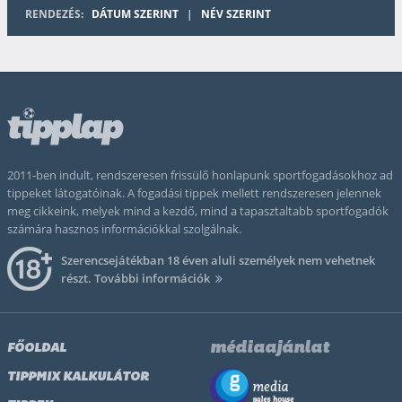
RENDEZÉS:
DÁTUM SZERINT
|
NÉV SZERINT
2011-ben indult, rendszeresen frissülő honlapunk sportfogadásokhoz ad
tippeket látogatóinak. A fogadási tippek mellett rendszeresen jelennek
meg cikkeink, melyek mind a kezdő, mind a tapasztaltabb sportfogadók
számára hasznos információkkal szolgálnak.
Szerencsejátékban 18 éven aluli személyek nem vehetnek
részt.
További információk
médiaajánlat
FŐOLDAL
TIPPMIX KALKULÁTOR