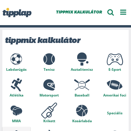
TIPPMIX KALKULÁTOR
tippmix kalkulátor
Labdarúgás
Tenisz
Asztalitenisz
E-Sport
Atlétika
Motorsport
Baseball
Amerikai foci
Speciális
MMA
Krikett
Kosárlabda