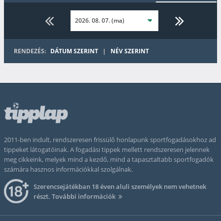
RENDEZÉS:
DÁTUM SZERINT
|
NÉV SZERINT
2011-ben indult, rendszeresen frissülő honlapunk sportfogadásokhoz ad
tippeket látogatóinak. A fogadási tippek mellett rendszeresen jelennek
meg cikkeink, melyek mind a kezdő, mind a tapasztaltabb sportfogadók
számára hasznos információkkal szolgálnak.
Szerencsejátékban 18 éven aluli személyek nem vehetnek
részt.
További információk