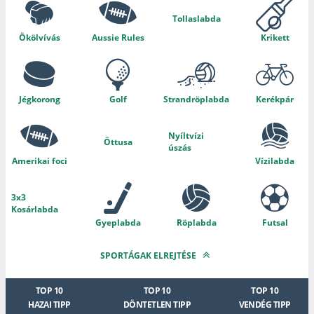
Tollaslabda
Ökölvívás
Aussie Rules
Krikett
Jégkorong
Golf
Strandröplabda
Kerékpár
Nyíltvízi
Öttusa
úszás
Amerikai foci
Vízilabda
3x3
Kosárlabda
Gyeplabda
Röplabda
Futsal
SPORTÁGAK ELREJTÉSE
TOP 10
TOP 10
TOP 10
HAZAI TIPP
DÖNTETLEN TIPP
VENDÉG TIPP