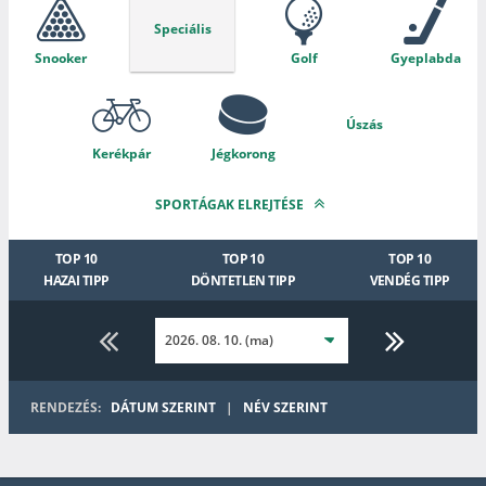
Speciális
Snooker
Golf
Gyeplabda
Úszás
Kerékpár
Jégkorong
SPORTÁGAK ELREJTÉSE
TOP 10
TOP 10
TOP 10
HAZAI TIPP
DÖNTETLEN TIPP
VENDÉG TIPP
RENDEZÉS:
DÁTUM SZERINT
|
NÉV SZERINT