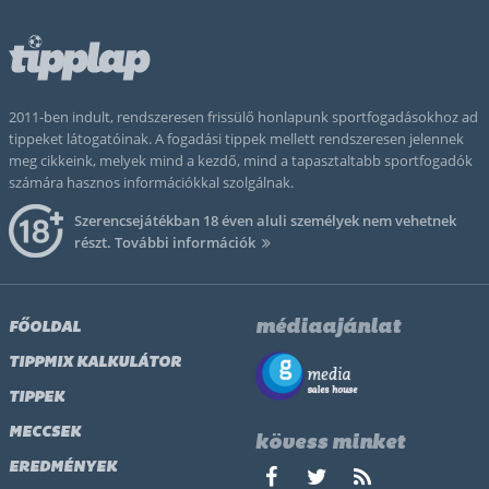
2011-ben indult, rendszeresen frissülő honlapunk sportfogadásokhoz ad
tippeket látogatóinak. A fogadási tippek mellett rendszeresen jelennek
meg cikkeink, melyek mind a kezdő, mind a tapasztaltabb sportfogadók
számára hasznos információkkal szolgálnak.
Szerencsejátékban 18 éven aluli személyek nem vehetnek
részt.
További információk
médiaajánlat
FŐOLDAL
TIPPMIX KALKULÁTOR
TIPPEK
MECCSEK
kövess minket
EREDMÉNYEK