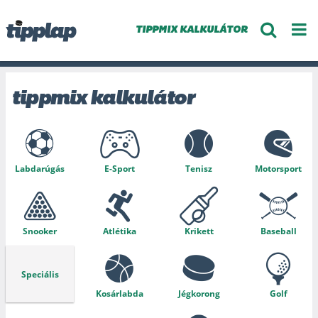
TIPPMIX KALKULÁTOR
tippmix kalkulátor
Labdarúgás
E-Sport
Tenisz
Motorsport
Snooker
Atlétika
Krikett
Baseball
Speciális
Kosárlabda
Jégkorong
Golf