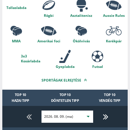
Tollaslabda
Rögbi
Asztalitenisz
Aussie Rules
MMA
Amerikai foci
Ökölvívás
Kerékpár
3x3
Kosárlabda
Gyeplabda
Futsal
SPORTÁGAK ELREJTÉSE
TOP 10
TOP 10
TOP 10
HAZAI TIPP
DÖNTETLEN TIPP
VENDÉG TIPP