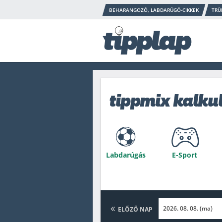
BEHARANGOZÓ, LABDARÚGÓ-CIKKEK
TRÜ
tippmix kalku
Labdarúgás
E-Sport
Speciális
Kosárlabda
ELŐZŐ NAP