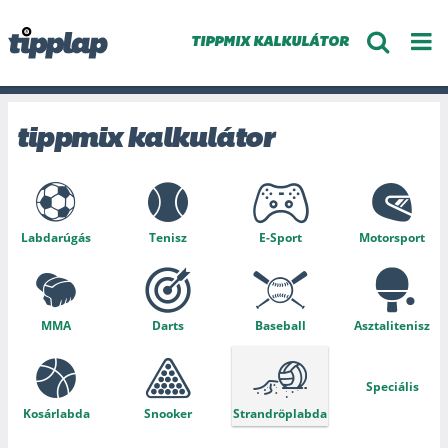
TIPPMIX KALKULÁTOR
tippmix kalkulátor
Labdarúgás
Tenisz
E-Sport
Motorsport
MMA
Darts
Baseball
Asztalitenisz
Speciális
Kosárlabda
Snooker
Strandröplabda