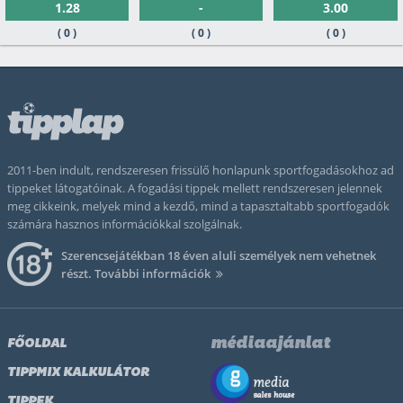
1.28
-
3.00
( 0 )
( 0 )
( 0 )
2011-ben indult, rendszeresen frissülő honlapunk sportfogadásokhoz ad
tippeket látogatóinak. A fogadási tippek mellett rendszeresen jelennek
meg cikkeink, melyek mind a kezdő, mind a tapasztaltabb sportfogadók
számára hasznos információkkal szolgálnak.
Szerencsejátékban 18 éven aluli személyek nem vehetnek
részt.
További információk
médiaajánlat
FŐOLDAL
TIPPMIX KALKULÁTOR
TIPPEK