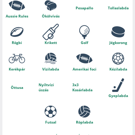
Pesapallo
Tollaslabda
Aussie Rules
Ökölvívás
Rögbi
Krikett
Golf
Jégkorong
Kerékpár
Vízilabda
Amerikai foci
Kézilabda
Nyíltvízi
3x3
Öttusa
úszás
Kosárlabda
Gyeplabda
Futsal
Röplabda