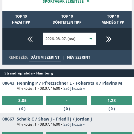
SPORTÁGAK ELREJTÉSE
TOP 10
TOP 10
TOP 10
HAZAI TIPP
DÖNTETLEN TIPP
VENDÉG TIPP
RENDEZÉS:
DÁTUM SZERINT
|
NÉV SZERINT
Strandröplabda – Hamburg
08643
Henning P / Pfretzschner L - Fokerots K / Plavins M
Min kötés: 1 • 08.07. 16:00 •
Szólj hozzá ››
3.05
-
1.28
( 0 )
( 0 )
( 0 )
08667
Schalk C / Shaw J - Friedli J / Jordan J
Min kötés: 1 • 08.07. 16:00 •
Szólj hozzá ››