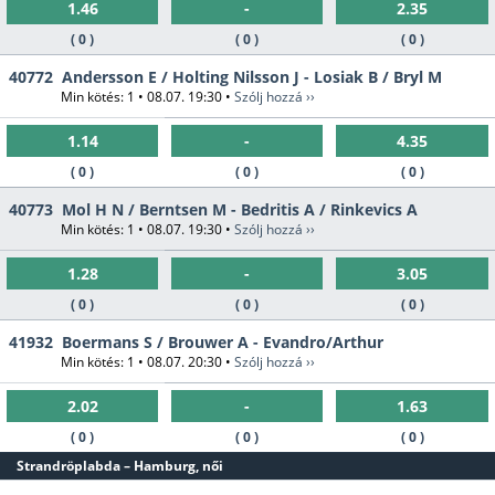
1.46
-
2.35
( 0 )
( 0 )
( 0 )
40772
Andersson E / Holting Nilsson J - Losiak B / Bryl M
Min kötés: 1 • 08.07. 19:30 •
Szólj hozzá ››
1.14
-
4.35
( 0 )
( 0 )
( 0 )
40773
Mol H N / Berntsen M - Bedritis A / Rinkevics A
Min kötés: 1 • 08.07. 19:30 •
Szólj hozzá ››
1.28
-
3.05
( 0 )
( 0 )
( 0 )
41932
Boermans S / Brouwer A - Evandro/Arthur
Min kötés: 1 • 08.07. 20:30 •
Szólj hozzá ››
2.02
-
1.63
( 0 )
( 0 )
( 0 )
Strandröplabda – Hamburg, női