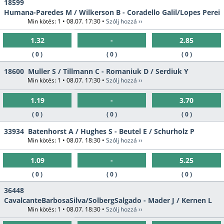
18599
Humana-Paredes M / Wilkerson B - Coradello Galil/Lopes Perei
Min kötés: 1 • 08.07. 17:30 •
Szólj hozzá ››
1.32
-
2.85
( 0 )
( 0 )
( 0 )
18600
Muller S / Tillmann C - Romaniuk D / Serdiuk Y
Min kötés: 1 • 08.07. 17:30 •
Szólj hozzá ››
1.19
-
3.70
( 0 )
( 0 )
( 0 )
33934
Batenhorst A / Hughes S - Beutel E / Schurholz P
Min kötés: 1 • 08.07. 18:30 •
Szólj hozzá ››
1.09
-
5.25
( 0 )
( 0 )
( 0 )
36448
CavalcanteBarbosaSilva/SolbergSalgado - Mader J / Kernen L
Min kötés: 1 • 08.07. 18:30 •
Szólj hozzá ››