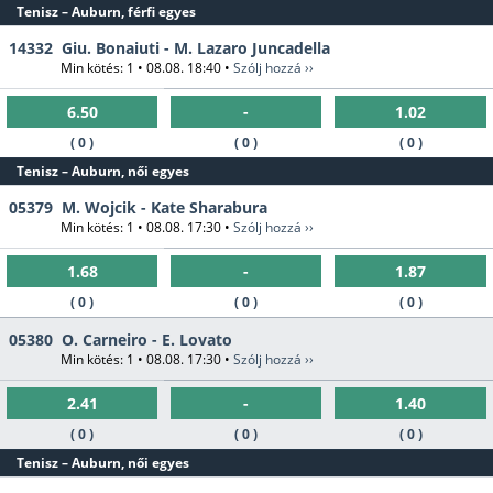
Tenisz – Auburn, férfi egyes
14332
Giu. Bonaiuti - M. Lazaro Juncadella
Min kötés: 1 • 08.08. 18:40 •
Szólj hozzá ››
6.50
-
1.02
( 0 )
( 0 )
( 0 )
Tenisz – Auburn, női egyes
05379
M. Wojcik - Kate Sharabura
Min kötés: 1 • 08.08. 17:30 •
Szólj hozzá ››
1.68
-
1.87
( 0 )
( 0 )
( 0 )
05380
O. Carneiro - E. Lovato
Min kötés: 1 • 08.08. 17:30 •
Szólj hozzá ››
2.41
-
1.40
( 0 )
( 0 )
( 0 )
Tenisz – Auburn, női egyes