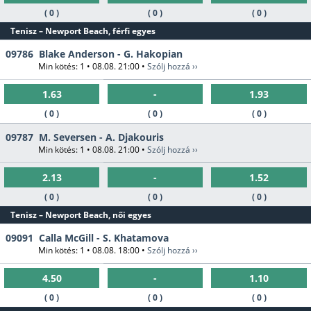
( 0 )
( 0 )
( 0 )
Tenisz – Newport Beach, férfi egyes
09786
Blake Anderson - G. Hakopian
Min kötés: 1 • 08.08. 21:00 •
Szólj hozzá ››
1.63
-
1.93
( 0 )
( 0 )
( 0 )
09787
M. Seversen - A. Djakouris
Min kötés: 1 • 08.08. 21:00 •
Szólj hozzá ››
2.13
-
1.52
( 0 )
( 0 )
( 0 )
Tenisz – Newport Beach, női egyes
09091
Calla McGill - S. Khatamova
Min kötés: 1 • 08.08. 18:00 •
Szólj hozzá ››
4.50
-
1.10
( 0 )
( 0 )
( 0 )