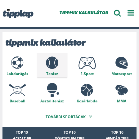
TIPPMIX KALKULÁTOR
tippmix kalkulátor
Labdarúgás
Tenisz
E-Sport
Motorsport
Baseball
Asztalitenisz
Kosárlabda
MMA
TOVÁBBI SPORTÁGAK
Krikett
Snooker
Atlétika
Golf
TOP 10
TOP 10
TOP 10
HAZAI TIPP
DÖNTETLEN TIPP
VENDÉG TIPP