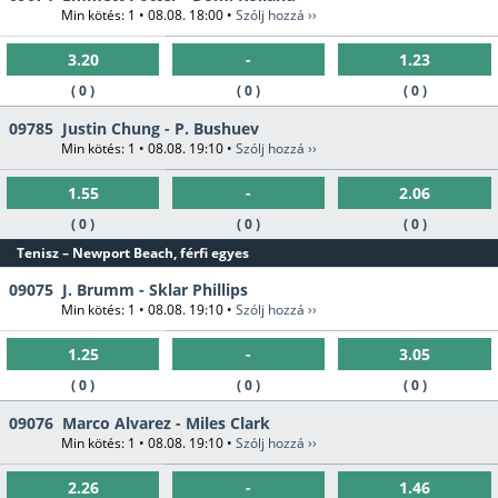
Min kötés: 1 • 08.08. 18:00 •
Szólj hozzá ››
3.20
-
1.23
( 0 )
( 0 )
( 0 )
09785
Justin Chung - P. Bushuev
Min kötés: 1 • 08.08. 19:10 •
Szólj hozzá ››
1.55
-
2.06
( 0 )
( 0 )
( 0 )
Tenisz – Newport Beach, férfi egyes
09075
J. Brumm - Sklar Phillips
Min kötés: 1 • 08.08. 19:10 •
Szólj hozzá ››
1.25
-
3.05
( 0 )
( 0 )
( 0 )
09076
Marco Alvarez - Miles Clark
Min kötés: 1 • 08.08. 19:10 •
Szólj hozzá ››
2.26
-
1.46