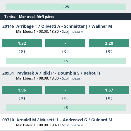
+25
Tenisz – Montreal, férfi páros
20145
Arribage T / Olivetti A - Schnaitter J / Wallner M
Min kötés: 1 • 08.08. 18:30 •
Szólj hozzá ››
1.52
-
2.20
( 0 )
( 0 )
( 0 )
+5
28931
Pavlasek A / Rikl P - Doumbia S / Reboul F
Min kötés: 1 • 08.08. 18:30 •
Szólj hozzá ››
1.96
-
1.67
( 0 )
( 0 )
( 0 )
+5
09710
Arnaldi M / Musetti L - Andreozzi G / Guinard M
Min kötés: 1 • 08.08. 19:40 •
Szólj hozzá ››