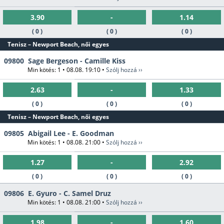
3.90
-
1.14
( 0 )
( 0 )
( 0 )
Tenisz – Newport Beach, női egyes
09800
Sage Bergeson - Camille Kiss
Min kötés: 1 • 08.08. 19:10 •
Szólj hozzá ››
2.63
-
1.33
( 0 )
( 0 )
( 0 )
Tenisz – Newport Beach, női egyes
09805
Abigail Lee - E. Goodman
Min kötés: 1 • 08.08. 21:00 •
Szólj hozzá ››
1.27
-
2.92
( 0 )
( 0 )
( 0 )
09806
E. Gyuro - C. Samel Druz
Min kötés: 1 • 08.08. 21:00 •
Szólj hozzá ››
1.98
-
1.60