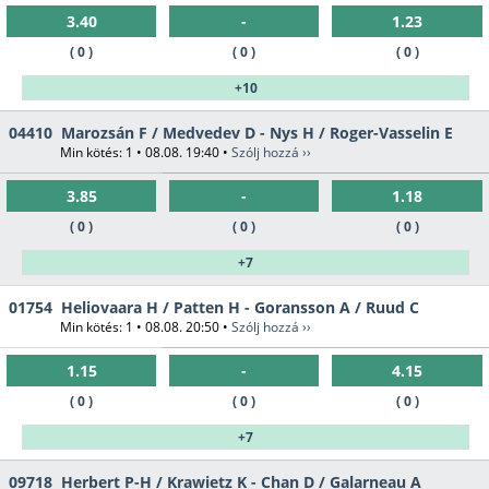
3.40
-
1.23
( 0 )
( 0 )
( 0 )
+10
04410
Marozsán F / Medvedev D - Nys H / Roger-Vasselin E
Min kötés: 1 • 08.08. 19:40 •
Szólj hozzá ››
3.85
-
1.18
( 0 )
( 0 )
( 0 )
+7
01754
Heliovaara H / Patten H - Goransson A / Ruud C
Min kötés: 1 • 08.08. 20:50 •
Szólj hozzá ››
1.15
-
4.15
( 0 )
( 0 )
( 0 )
+7
09718
Herbert P-H / Krawietz K - Chan D / Galarneau A