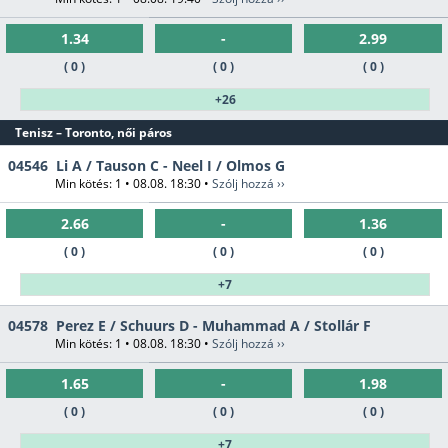
1.34
-
2.99
( 0 )
( 0 )
( 0 )
+26
Tenisz – Toronto, női páros
04546
Li A / Tauson C - Neel I / Olmos G
Min kötés: 1 • 08.08. 18:30 •
Szólj hozzá ››
2.66
-
1.36
( 0 )
( 0 )
( 0 )
+7
04578
Perez E / Schuurs D - Muhammad A / Stollár F
Min kötés: 1 • 08.08. 18:30 •
Szólj hozzá ››
1.65
-
1.98
( 0 )
( 0 )
( 0 )
+7