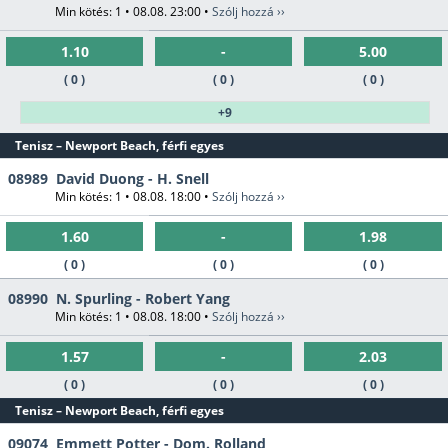
Min kötés: 1 • 08.08. 23:00 •
Szólj hozzá ››
1.10
-
5.00
( 0 )
( 0 )
( 0 )
+9
Tenisz – Newport Beach, férfi egyes
08989
David Duong - H. Snell
Min kötés: 1 • 08.08. 18:00 •
Szólj hozzá ››
1.60
-
1.98
( 0 )
( 0 )
( 0 )
08990
N. Spurling - Robert Yang
Min kötés: 1 • 08.08. 18:00 •
Szólj hozzá ››
1.57
-
2.03
( 0 )
( 0 )
( 0 )
Tenisz – Newport Beach, férfi egyes
09074
Emmett Potter - Dom. Rolland