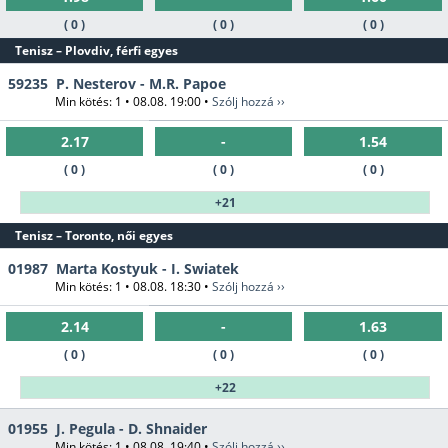
( 0 )
( 0 )
( 0 )
Tenisz – Plovdiv, férfi egyes
59235
P. Nesterov - M.R. Papoe
Min kötés: 1 • 08.08. 19:00 •
Szólj hozzá ››
2.17
-
1.54
( 0 )
( 0 )
( 0 )
+21
Tenisz – Toronto, női egyes
01987
Marta Kostyuk - I. Swiatek
Min kötés: 1 • 08.08. 18:30 •
Szólj hozzá ››
2.14
-
1.63
( 0 )
( 0 )
( 0 )
+22
01955
J. Pegula - D. Shnaider
Min kötés: 1 • 08.08. 19:40 •
Szólj hozzá ››