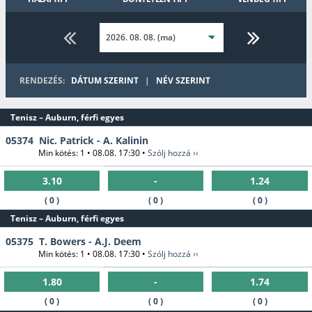
Speciális
Rögbi
Ökölvívás
Darts
Tollaslabda
RENDEZÉS:
DÁTUM SZERINT
|
NÉV SZERINT
Futsal
Jégkorong
Aussie Rules
Tenisz – Auburn, férfi egyes
3x3
05374
Nic. Patrick - A. Kalinin
Kosárlabda
Min kötés: 1 • 08.08. 17:30 •
Szólj hozzá ››
Strandröplabda
Amerikai foci
Kerékpár
3.10
-
1.24
( 0 )
( 0 )
( 0 )
Tenisz – Auburn, férfi egyes
Gyeplabda
Kézilabda
05375
T. Bowers - A.J. Deem
Min kötés: 1 • 08.08. 17:30 •
Szólj hozzá ››
1.80
-
1.74
( 0 )
( 0 )
( 0 )