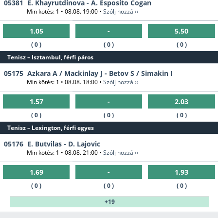
05381
E. Khayrutdinova - A. Esposito Cogan
Min kötés: 1 • 08.08. 19:00 •
Szólj hozzá ››
1.05
-
5.50
( 0 )
( 0 )
( 0 )
Tenisz – Isztambul, férfi páros
05175
Azkara A / Mackinlay J - Betov S / Simakin I
Min kötés: 1 • 08.08. 18:00 •
Szólj hozzá ››
1.57
-
2.03
( 0 )
( 0 )
( 0 )
Tenisz – Lexington, férfi egyes
05176
E. Butvilas - D. Lajovic
Min kötés: 1 • 08.08. 21:00 •
Szólj hozzá ››
1.69
-
1.93
( 0 )
( 0 )
( 0 )
+19