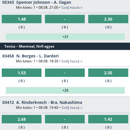
05343
Spencer Johnson - A. Ilagan
Min kötés: 1 • 08.08. 21:00 •
Szólj hozzá ››
1.48
-
2.30
( 0 )
( 0 )
( 0 )
+21
Tenisz – Montreal, férfi egyes
03458
N. Borges - L. Darderi
Min kötés: 1 • 08.08. 18:30 •
Szólj hozzá ››
1.53
-
2.35
( 0 )
( 0 )
( 0 )
+25
03412
A. Rinderknech - Bra. Nakashima
Min kötés: 1 • 08.08. 19:40 •
Szólj hozzá ››
2.68
-
1.42
( 0 )
( 0 )
( 0 )