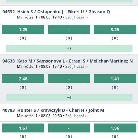
04632
Hsieh S / Ostapenko J - Eikeri U / Gleason Q
Min kötés: 1 • 08.08. 19:40 •
Szólj hozzá ››
1.25
-
3.25
( 0 )
( 0 )
( 0 )
+7
04638
Kato M / Samsonova L - Errani S / Melichar-Martinez N
Min kötés: 1 • 08.08. 19:40 •
Szólj hozzá ››
2.48
-
1.41
( 0 )
( 0 )
( 0 )
+6
40783
Hunter S / Krawczyk D - Chan H / Joint M
Min kötés: 1 • 08.08. 20:50 •
Szólj hozzá ››
1.67
-
1.96
( 0 )
( 0 )
( 0 )