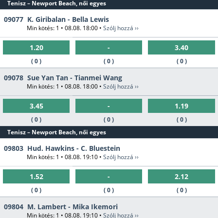
Tenisz – Newport Beach, női egyes
09077
K. Giribalan - Bella Lewis
Min kötés: 1 • 08.08. 18:00 •
Szólj hozzá ››
1.20
-
3.40
( 0 )
( 0 )
( 0 )
09078
Sue Yan Tan - Tianmei Wang
Min kötés: 1 • 08.08. 18:00 •
Szólj hozzá ››
3.45
-
1.19
( 0 )
( 0 )
( 0 )
Tenisz – Newport Beach, női egyes
09803
Hud. Hawkins - C. Bluestein
Min kötés: 1 • 08.08. 19:10 •
Szólj hozzá ››
1.52
-
2.12
( 0 )
( 0 )
( 0 )
09804
M. Lambert - Mika Ikemori
Min kötés: 1 • 08.08. 19:10 •
Szólj hozzá ››