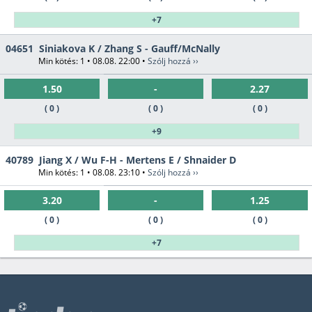
+7
04651
Siniakova K / Zhang S - Gauff/McNally
Min kötés: 1 • 08.08. 22:00 •
Szólj hozzá ››
1.50
-
2.27
( 0 )
( 0 )
( 0 )
+9
40789
Jiang X / Wu F-H - Mertens E / Shnaider D
Min kötés: 1 • 08.08. 23:10 •
Szólj hozzá ››
3.20
-
1.25
( 0 )
( 0 )
( 0 )
+7