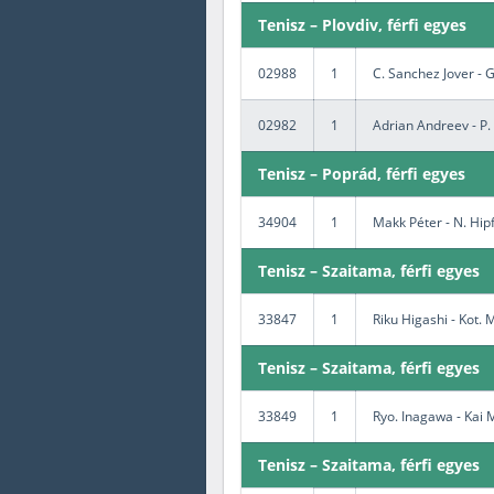
Tenisz – Plovdiv, férfi egyes
02988
1
C. Sanchez Jover - 
02982
1
Adrian Andreev - P.
Tenisz – Poprád, férfi egyes
34904
1
Makk Péter - N. Hipf
Tenisz – Szaitama, férfi egyes
33847
1
Riku Higashi - Kot.
Tenisz – Szaitama, férfi egyes
33849
1
Ryo. Inagawa - Kai 
Tenisz – Szaitama, férfi egyes