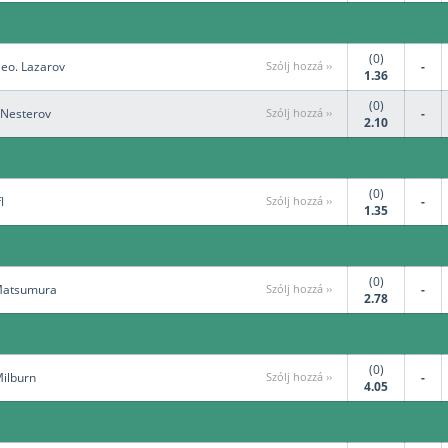
(0)
Geo. Lazarov
Szólj hozzá ››
-
1.36
(0)
 Nesterov
Szólj hozzá ››
-
2.10
(0)
l
Szólj hozzá ››
-
1.35
(0)
 Matsumura
Szólj hozzá ››
-
2.78
(0)
Milburn
Szólj hozzá ››
-
4.05