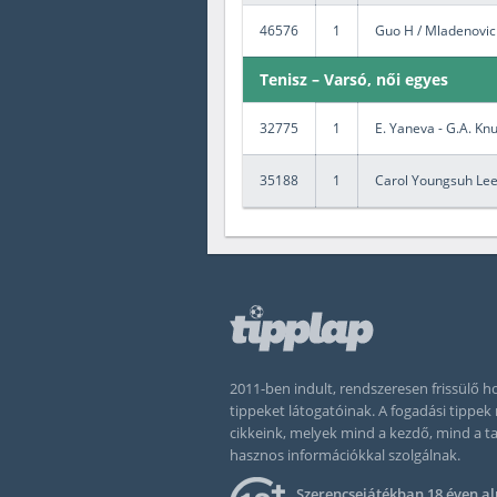
46576
1
Guo H / Mladenovic K
Tenisz – Varsó, női egyes
32775
1
E. Yaneva - G.A. Kn
35188
1
Carol Youngsuh Lee
2011-ben indult, rendszeresen frissülő
tippeket látogatóinak. A fogadási tippe
cikkeink, melyek mind a kezdő, mind a 
hasznos információkkal szolgálnak.
Szerencsejátékban 18 éven al