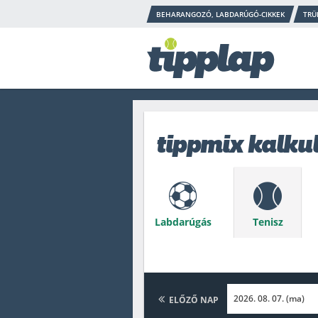
BEHARANGOZÓ, LABDARÚGÓ-CIKKEK
TRÜ
tippmix kalku
Labdarúgás
Tenisz
Baseball
Asztaliten
ELŐZŐ NAP