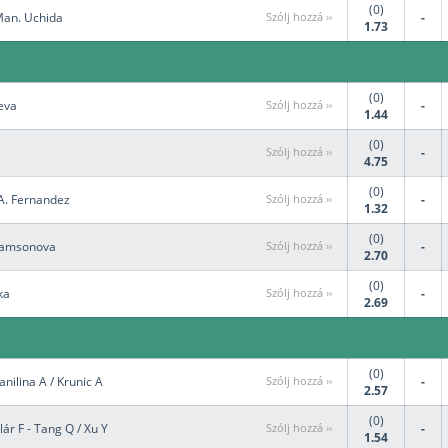
(0)
Man. Uchida
Szólj hozzá ››
-
1.73
(0)
eeva
Szólj hozzá ››
-
1.44
(0)
Szólj hozzá ››
-
4.75
(0)
.A. Fernandez
Szólj hozzá ››
-
1.32
(0)
 Samsonova
Szólj hozzá ››
-
2.70
(0)
ka
Szólj hozzá ››
-
2.69
(0)
anilina A / Krunic A
Szólj hozzá ››
-
2.57
(0)
r F - Tang Q / Xu Y
Szólj hozzá ››
-
1.54