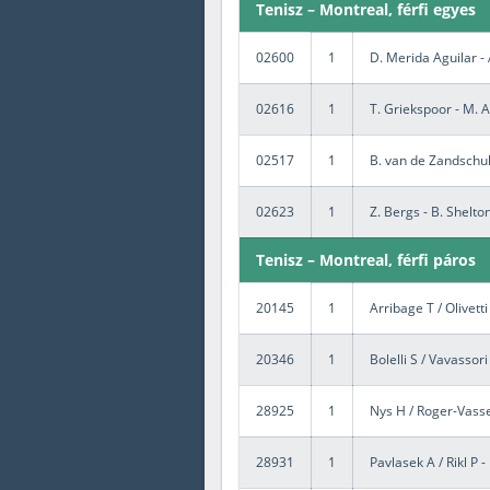
Tenisz – Montreal, férfi egyes
02600
1
D. Merida Aguilar -
02616
1
T. Griekspoor - M. A
02517
1
B. van de Zandschul
02623
1
Z. Bergs - B. Shelto
Tenisz – Montreal, férfi páros
20145
1
Arribage T / Olivetti
20346
1
Bolelli S / Vavassor
28925
1
Nys H / Roger-Vasse
28931
1
Pavlasek A / Rikl P 