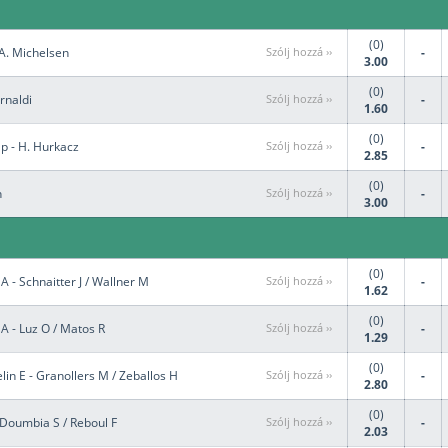
(0)
 A. Michelsen
Szólj hozzá ››
-
3.00
(0)
rnaldi
Szólj hozzá ››
-
1.60
(0)
p - H. Hurkacz
Szólj hozzá ››
-
2.85
(0)
n
Szólj hozzá ››
-
3.00
(0)
 A - Schnaitter J / Wallner M
Szólj hozzá ››
-
1.62
(0)
i A - Luz O / Matos R
Szólj hozzá ››
-
1.29
(0)
lin E - Granollers M / Zeballos H
Szólj hozzá ››
-
2.80
(0)
- Doumbia S / Reboul F
Szólj hozzá ››
-
2.03