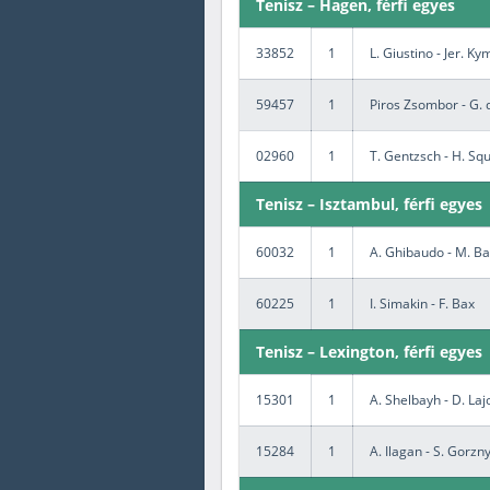
Tenisz – Hagen, férfi egyes
33852
1
L. Giustino - Jer. Ky
59457
1
Piros Zsombor - G.
02960
1
T. Gentzsch - H. Squ
Tenisz – Isztambul, férfi egyes
60032
1
A. Ghibaudo - M. Ba
60225
1
I. Simakin - F. Bax
Tenisz – Lexington, férfi egyes
15301
1
A. Shelbayh - D. Laj
15284
1
A. Ilagan - S. Gorzn