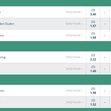
(0)
m
Szólj hozzá ››
-
3.40
(0)
 den Ouden
Szólj hozzá ››
-
1.57
(0)
ire
Szólj hozzá ››
-
1.58
(0)
sing
Szólj hozzá ››
-
2.22
(0)
Szólj hozzá ››
-
1.46
(0)
ovic
Szólj hozzá ››
-
1.98
(0)
y
Szólj hozzá ››
-
1.52