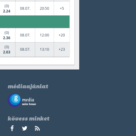
(0)
08.07.
20:50
+5
2.24
(0)
08.07.
12:00
+20
2.36
(0)
08.07.
13:10
+23
2.03
médiaajánlat
kövess minket