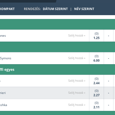
KOMPAKT
RENDEZÉS:
DÁTUM SZERINT
|
NÉV SZERINT
3x3 Kosárlab
Kerékpár
Gyeplabda
Rögbi
(0)
Jones
Szólj hozzá ››
-
1.25
(0)
. Symons
Szólj hozzá ››
-
6.00
ffi egyes
(0)
a
Szólj hozzá ››
-
2.44
(0)
rieri
Szólj hozzá ››
-
2.27
(0)
vashka
Szólj hozzá ››
-
2.11