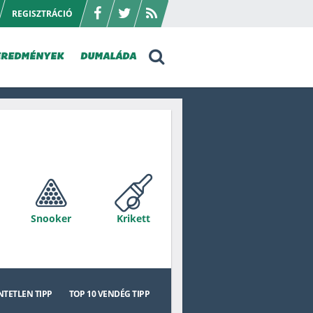
REGISZTRÁCIÓ
EREDMÉNYEK
DUMALÁDA
Snooker
Krikett
ssie Rules
Golf
TETLEN TIPP
TOP 10
VENDÉG TIPP