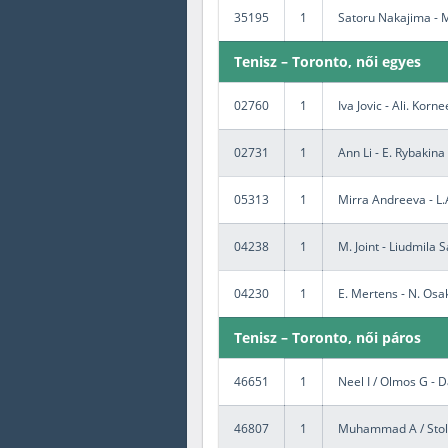
35195
1
Satoru Nakajima - 
Tenisz – Toronto, női egyes
02760
1
Iva Jovic - Ali. Korn
02731
1
Ann Li - E. Rybakina
05313
1
Mirra Andreeva - L
04238
1
M. Joint - Liudmila
04230
1
E. Mertens - N. Osa
Tenisz – Toronto, női páros
46651
1
Neel I / Olmos G - D
46807
1
Muhammad A / Stollá