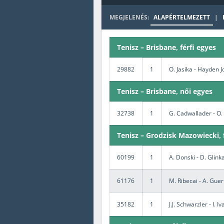
MEGJELENÉS:
ALAPÉRTELMEZETT
|
Amerikai foci
Tenisz – Brisbane, férfi egyes
29882
1
O. Jasika - Hayden 
Tenisz – Brisbane, női egyes
32738
1
G. Cadwallader - O
Tenisz – Grodzisk Mazowiecki, 
60199
1
A. Donski - D. Glink
61176
1
M. Ribecai - A. Guer
35182
1
J.J. Schwarzler - I. I