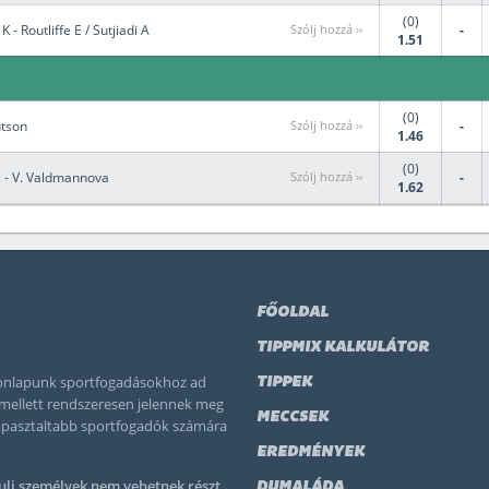
(0)
 - Routliffe E / Sutjiadi A
Szólj hozzá ››
-
1.51
(0)
utson
Szólj hozzá ››
-
1.46
(0)
 - V. Valdmannova
Szólj hozzá ››
-
1.62
FŐOLDAL
TIPPMIX KALKULÁTOR
 honlapunk sportfogadásokhoz ad
TIPPEK
k mellett rendszeresen jelennek meg
MECCSEK
tapasztaltabb sportfogadók számára
EREDMÉNYEK
uli személyek nem vehetnek részt.
DUMALÁDA