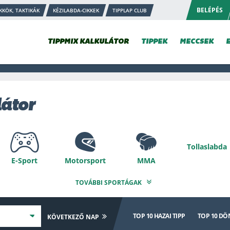
BELÉPÉS
KKÖK, TAKTIKÁK
KÉZILABDA-CIKKEK
TIPPLAP CLUB
TIPPMIX KALKULÁTOR
TIPPEK
MECCSEK
látor
Tollaslabda
E-Sport
Motorsport
MMA
TOVÁBBI SPORTÁGAK
Speciális
Nyíltvízi úszás
isz
Kosárlabda
Au
TOP 10
HAZAI TIPP
TOP 10
DÖN
KÖVETKEZŐ NAP