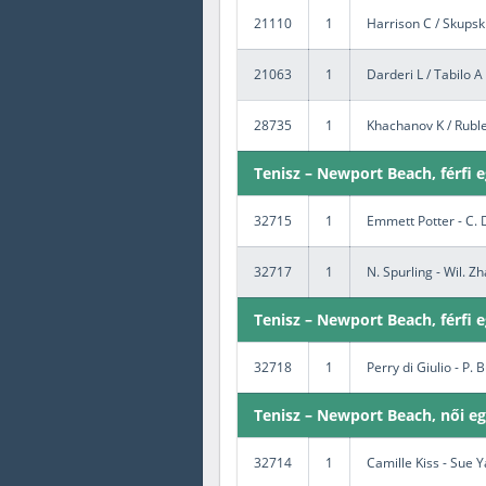
21110
1
Harrison C / Skupsk
21063
1
Darderi L / Tabilo A
28735
1
Khachanov K / Ruble
Tenisz – Newport Beach, férfi 
32715
1
Emmett Potter - C. 
32717
1
N. Spurling - Wil. Z
Tenisz – Newport Beach, férfi 
32718
1
Perry di Giulio - P.
Tenisz – Newport Beach, női e
32714
1
Camille Kiss - Sue 