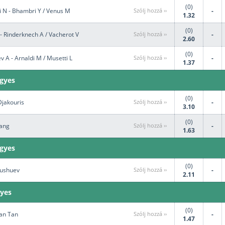
(0)
i N - Bhambri Y / Venus M
Szólj hozzá ››
-
1.32
(0)
 - Rinderknech A / Vacherot V
Szólj hozzá ››
-
2.60
(0)
v A - Arnaldi M / Musetti L
Szólj hozzá ››
-
1.37
egyes
(0)
Djakouris
Szólj hozzá ››
-
3.10
(0)
hang
Szólj hozzá ››
-
1.63
egyes
(0)
 Bushuev
Szólj hozzá ››
-
2.11
gyes
(0)
Yan Tan
Szólj hozzá ››
-
1.47