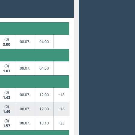
da
Jégkorong
(0)
08.07.
04:00
3.00
(0)
08.07.
04:50
1.03
(0)
08.07.
12:00
+18
1.43
(0)
08.07.
12:00
+18
1.49
(0)
08.07.
13:10
+23
1.57