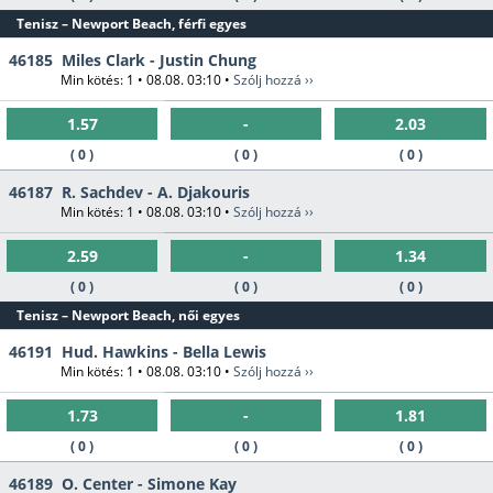
Tenisz – Newport Beach, férfi egyes
46185
Miles Clark - Justin Chung
Min kötés: 1 • 08.08. 03:10 •
Szólj hozzá ››
1.57
-
2.03
( 0 )
( 0 )
( 0 )
46187
R. Sachdev - A. Djakouris
Min kötés: 1 • 08.08. 03:10 •
Szólj hozzá ››
2.59
-
1.34
( 0 )
( 0 )
( 0 )
Tenisz – Newport Beach, női egyes
46191
Hud. Hawkins - Bella Lewis
Min kötés: 1 • 08.08. 03:10 •
Szólj hozzá ››
1.73
-
1.81
( 0 )
( 0 )
( 0 )
46189
O. Center - Simone Kay