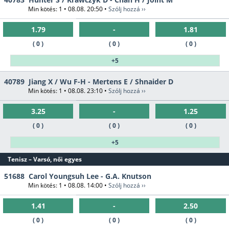
Min kötés: 1 • 08.08. 20:50 •
Szólj hozzá ››
1.79
-
1.81
( 0 )
( 0 )
( 0 )
+5
40789
Jiang X / Wu F-H - Mertens E / Shnaider D
Min kötés: 1 • 08.08. 23:10 •
Szólj hozzá ››
3.25
-
1.25
( 0 )
( 0 )
( 0 )
+5
Tenisz – Varsó, női egyes
51688
Carol Youngsuh Lee - G.A. Knutson
Min kötés: 1 • 08.08. 14:00 •
Szólj hozzá ››
1.41
-
2.50
( 0 )
( 0 )
( 0 )