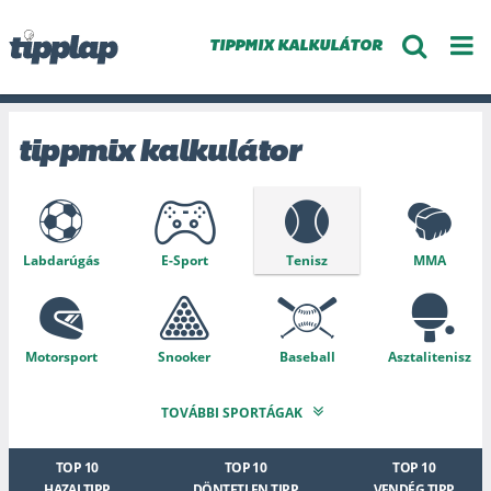
TIPPMIX KALKULÁTOR
tippmix kalkulátor
Labdarúgás
E-Sport
Tenisz
MMA
Motorsport
Snooker
Baseball
Asztalitenisz
TOVÁBBI SPORTÁGAK
Speciális
Kosárlabda
Aussie Rules
Ökölvívás
TOP 10
TOP 10
TOP 10
HAZAI TIPP
DÖNTETLEN TIPP
VENDÉG TIPP