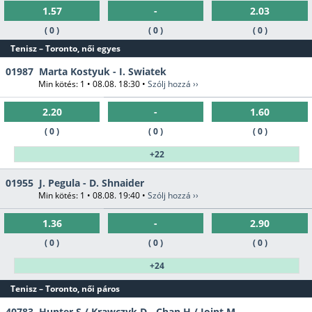
1.57
-
2.03
( 0 )
( 0 )
( 0 )
Tenisz – Toronto, női egyes
01987
Marta Kostyuk - I. Swiatek
Min kötés: 1 • 08.08. 18:30 •
Szólj hozzá ››
2.20
-
1.60
( 0 )
( 0 )
( 0 )
+22
01955
J. Pegula - D. Shnaider
Min kötés: 1 • 08.08. 19:40 •
Szólj hozzá ››
1.36
-
2.90
( 0 )
( 0 )
( 0 )
+24
Tenisz – Toronto, női páros
40783
Hunter S / Krawczyk D - Chan H / Joint M