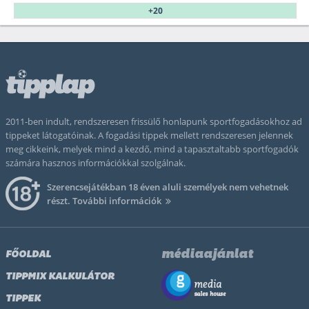
+20
2011-ben indult, rendszeresen frissülő honlapunk sportfogadásokhoz ad
tippeket látogatóinak. A fogadási tippek mellett rendszeresen jelennek
meg cikkeink, melyek mind a kezdő, mind a tapasztaltabb sportfogadók
számára hasznos információkkal szolgálnak.
Szerencsejátékban 18 éven aluli személyek nem vehetnek
részt.
További információk
médiaajánlat
FŐOLDAL
TIPPMIX KALKULÁTOR
TIPPEK