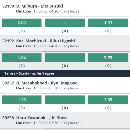
52190
D. Milburn - Eita Suzuki
Min kötés: 1 • 08.08. 04:20 •
Szólj hozzá ››
2.03
-
1.57
( 0 )
( 0 )
( 0 )
52192
Kot. Mochizuki - Riku Higashi
Min kötés: 1 • 08.08. 04:20 •
Szólj hozzá ››
1.04
-
5.75
( 0 )
( 0 )
( 0 )
Tenisz – Szaitama, férfi egyes
59257
D. Macababbad - Ryo. Inagawa
Min kötés: 1 • 08.08. 05:30 •
Szólj hozzá ››
1.20
-
3.35
( 0 )
( 0 )
( 0 )
59258
Haru Kawanak - J.K. Shen
Min kötés: 1 • 08.08. 05:30 •
Szólj hozzá ››