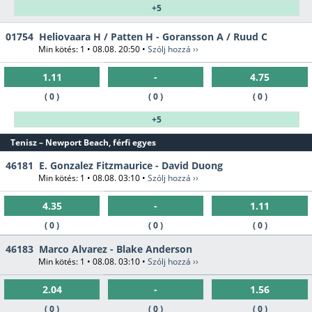
+5
01754
Heliovaara H / Patten H - Goransson A / Ruud C
Min kötés: 1 • 08.08. 20:50 •
Szólj hozzá ››
1.11
-
4.75
( 0 )
( 0 )
( 0 )
+5
Tenisz – Newport Beach, férfi egyes
46181
E. Gonzalez Fitzmaurice - David Duong
Min kötés: 1 • 08.08. 03:10 •
Szólj hozzá ››
4.35
-
1.11
( 0 )
( 0 )
( 0 )
46183
Marco Alvarez - Blake Anderson
Min kötés: 1 • 08.08. 03:10 •
Szólj hozzá ››
2.04
-
1.56
( 0 )
( 0 )
( 0 )