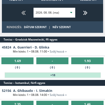
Tollaslabda
Rögbi
Jégkorong
Golf
3x3
RENDEZÉS:
DÁTUM SZERINT
|
NÉV SZERINT
Kosárlabda
Kerékpár
Amerikai foci
Krikett
Tenisz – Grodzisk Mazowiecki, ffi egyes
Nyíltvízi
45824
A. Guerrieri - D. Glinka
Öttusa
úszás
Min kötés: 1 • 08.08. 11:00 •
Szólj hozzá ››
Gyeplabda
1.69
-
1.93
( 0 )
( 0 )
( 0 )
+18
Tenisz – Isztambul, férfi egyes
52156
A. Ghibaudo - I. Simakin
Min kötés: 1 • 08.08. 14:00 •
Szólj hozzá ››
2.35
-
1.46