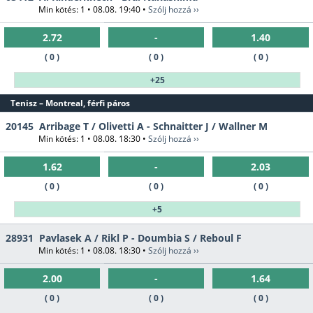
Min kötés: 1 • 08.08. 19:40 •
Szólj hozzá ››
2.72
-
1.40
( 0 )
( 0 )
( 0 )
+25
Tenisz – Montreal, férfi páros
20145
Arribage T / Olivetti A - Schnaitter J / Wallner M
Min kötés: 1 • 08.08. 18:30 •
Szólj hozzá ››
1.62
-
2.03
( 0 )
( 0 )
( 0 )
+5
28931
Pavlasek A / Rikl P - Doumbia S / Reboul F
Min kötés: 1 • 08.08. 18:30 •
Szólj hozzá ››
2.00
-
1.64
( 0 )
( 0 )
( 0 )