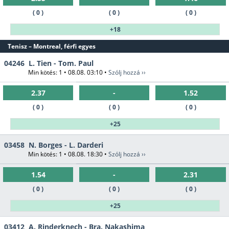
( 0 )
( 0 )
( 0 )
+18
Tenisz – Montreal, férfi egyes
04246
L. Tien - Tom. Paul
Min kötés: 1 • 08.08. 03:10 •
Szólj hozzá ››
2.37
-
1.52
( 0 )
( 0 )
( 0 )
+25
03458
N. Borges - L. Darderi
Min kötés: 1 • 08.08. 18:30 •
Szólj hozzá ››
1.54
-
2.31
( 0 )
( 0 )
( 0 )
+25
03412
A. Rinderknech - Bra. Nakashima