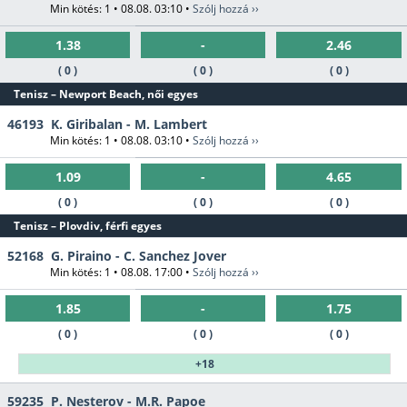
Min kötés: 1 • 08.08. 03:10 •
Szólj hozzá ››
1.38
-
2.46
( 0 )
( 0 )
( 0 )
Tenisz – Newport Beach, női egyes
46193
K. Giribalan - M. Lambert
Min kötés: 1 • 08.08. 03:10 •
Szólj hozzá ››
1.09
-
4.65
( 0 )
( 0 )
( 0 )
Tenisz – Plovdiv, férfi egyes
52168
G. Piraino - C. Sanchez Jover
Min kötés: 1 • 08.08. 17:00 •
Szólj hozzá ››
1.85
-
1.75
( 0 )
( 0 )
( 0 )
+18
59235
P. Nesterov - M.R. Papoe