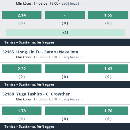
Min kötés: 1 • 08.08. 19:00 •
Szólj hozzá ››
2.14
-
1.55
( 0 )
( 0 )
( 0 )
+21
Tenisz – Szaitama, férfi egyes
52185
Hong-Lin Fu - Satoru Nakajima
Min kötés: 1 • 08.08. 03:10 •
Szólj hozzá ››
2.32
-
1.43
( 0 )
( 0 )
( 0 )
Tenisz – Szaitama, férfi egyes
52188
Yuga Tashiro - C. Crowther
Min kötés: 1 • 08.08. 03:10 •
Szólj hozzá ››
1.78
-
1.76
( 0 )
( 0 )
( 0 )
Tenisz – Szaitama, férfi egyes