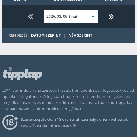
Nyíltvízi
Speciális
úszás
Aussie Rules
Golf
3x3
RENDEZÉS:
DÁTUM SZERINT
|
NÉV SZERINT
Kosárlabda
Amerikai foci
Kerékpár
Strandröplabda
Pesapallo
Jégkorong
Gyeplabda
Vízilabda
2011-ben indult, rendszeresen frissülő honlapunk sportfogadásokhoz ad
tippeket látogatóinak. A fogadási tippek mellett rendszeresen jelennek
Röplabda
Rögbi
meg cikkeink, melyek mind a kezdő, mind a tapasztaltabb sportfogadók
számára hasznos információkkal szolgálnak.
Szerencsejátékban 18 éven aluli személyek nem vehetnek
részt.
További információk