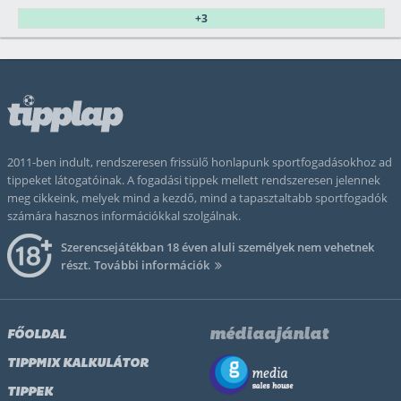
+3
2011-ben indult, rendszeresen frissülő honlapunk sportfogadásokhoz ad
tippeket látogatóinak. A fogadási tippek mellett rendszeresen jelennek
meg cikkeink, melyek mind a kezdő, mind a tapasztaltabb sportfogadók
számára hasznos információkkal szolgálnak.
Szerencsejátékban 18 éven aluli személyek nem vehetnek
részt.
További információk
médiaajánlat
FŐOLDAL
TIPPMIX KALKULÁTOR
TIPPEK