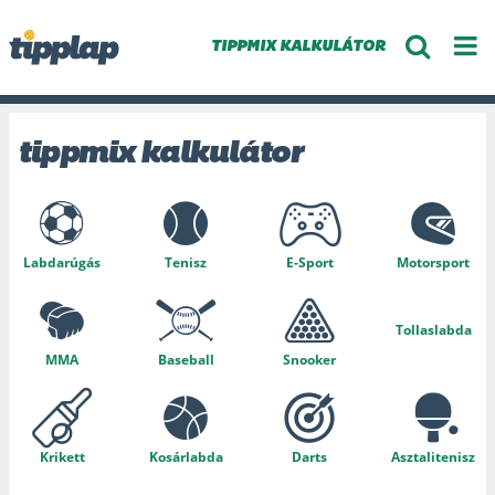
TIPPMIX KALKULÁTOR
tippmix kalkulátor
Labdarúgás
Tenisz
E-Sport
Motorsport
Tollaslabda
MMA
Baseball
Snooker
Krikett
Kosárlabda
Darts
Asztalitenisz