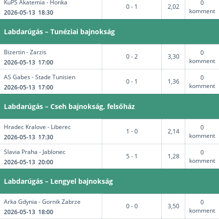
KuPS Akatemia - Honka
0
0 - 1
2,02
komment
2026-05-13 18:30
Labdarúgás – Tunéziai bajnokság
Bizertin - Zarzis
0
0 - 2
3,30
komment
2026-05-13 17:00
AS Gabes - Stade Tunisien
0
0 - 1
1,36
komment
2026-05-13 17:00
Labdarúgás – Cseh bajnokság, felsőház
Hradec Kralove - Liberec
0
1 - 0
2,14
komment
2026-05-13 17:30
Slavia Praha - Jablonec
0
5 - 1
1,28
komment
2026-05-13 20:00
Labdarúgás – Lengyel bajnokság
Arka Gdynia - Gornik Zabrze
0
0 - 0
3,50
komment
2026-05-13 18:00