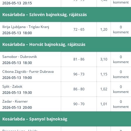
komment
2026-05-13 20:15
Kosárlabda – Szlovén bajnokság, rájátszás
Ilirija Ljubljana - Triglav Kranj
0
72 - 65
1,20
komment
2026-05-13 18:00
Kosárlabda – Horvát bajnokság, rájátszás
Samobor - Dubrovnik
0
81 - 86
3,10
komment
2026-05-13 18:30
Cibona Zágráb - Furnir Dubrava
0
96 - 73
1,15
komment
2026-05-13 19:00
Split - Zabok
0
86 - 80
1,02
komment
2026-05-13 19:30
Zadar - Kvarner
0
90 - 70
1,01
komment
2026-05-13 20:00
Kosárlabda – Spanyol bajnokság