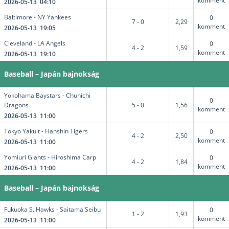
komment
2026-05-13 04:10
Baltimore - NY Yankees
0
7 - 0
2,29
komment
2026-05-13 19:05
Cleveland - LA Angels
0
4 - 2
1,59
komment
2026-05-13 19:10
Baseball – Japán bajnokság
Yokohama Baystars - Chunichi
0
Dragons
5 - 0
1,56
komment
2026-05-13 11:00
Tokyo Yakult - Hanshin Tigers
0
4 - 2
2,50
komment
2026-05-13 11:00
Yomiuri Giants - Hiroshima Carp
0
4 - 2
1,84
komment
2026-05-13 11:00
Baseball – Japán bajnokság
Fukuoka S. Hawks - Saitama Seibu
0
1 - 2
1,93
komment
2026-05-13 11:00