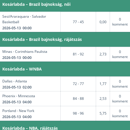
Kosárlabda – Brazil bajnokság, női
Sesi/Araraquara - Salvador
0
Basketball
77 - 45
0,00
komment
2026-05-13 00:00
Kosárlabda – Brazil bajnokság, rájátszás
Minas - Corinthians Paulista
0
81 - 92
2,73
komment
2026-05-13 00:00
Kosárlabda – WNBA
Dallas - Atlanta
0
72 - 77
1,77
komment
2026-05-13 02:00
Phoenix - Minnesota
0
84 - 88
2,53
komment
2026-05-13 04:00
Portland - New York
0
98 - 96
5,75
komment
2026-05-13 04:00
Kosárlabda – NBA, rájátszás