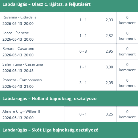
Labdarúgás – Olasz C,rájátsz. a feljutásért
Ravenna - Cittadella
0
1 - 1
2,93
komment
2026-05-13 20:00
Lecco - Pianese
0
1 - 1
2,82
komment
2026-05-13 20:00
Renate - Casarano
0
0 - 3
2,95
komment
2026-05-13 20:00
Salernitana - Casertana
0
1 - 1
3,00
komment
2026-05-13 20:45
Potenza - Campobasso
0
3 - 1
2,05
komment
2026-05-13 21:00
Labdarúgás – Holland bajnokság, osztályozó
Almere City - Willem II
0
0 - 1
3,25
komment
2026-05-13 20:00
Labdarúgás – Skót Liga bajnokság,osztályozó