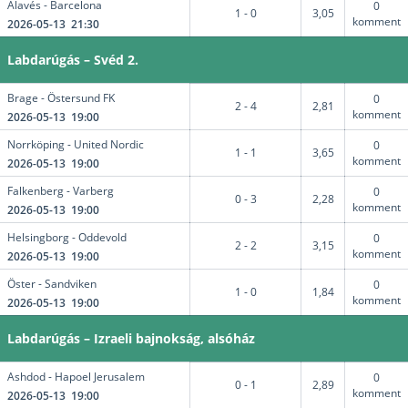
Alavés - Barcelona
0
1 - 0
3,05
komment
2026-05-13 21:30
Labdarúgás – Svéd 2.
Brage - Östersund FK
0
2 - 4
2,81
komment
2026-05-13 19:00
Norrköping - United Nordic
0
1 - 1
3,65
komment
2026-05-13 19:00
Falkenberg - Varberg
0
0 - 3
2,28
komment
2026-05-13 19:00
Helsingborg - Oddevold
0
2 - 2
3,15
komment
2026-05-13 19:00
Öster - Sandviken
0
1 - 0
1,84
komment
2026-05-13 19:00
Labdarúgás – Izraeli bajnokság, alsóház
Ashdod - Hapoel Jerusalem
0
0 - 1
2,89
komment
2026-05-13 19:00