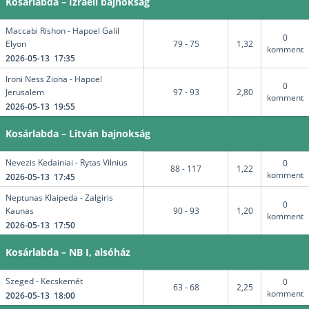
Kosárlabda – Izraeli bajnokság
Maccabi Rishon - Hapoel Galil
0
Elyon
79 - 75
1,32
komment
2026-05-13 17:35
Ironi Ness Ziona - Hapoel
0
Jerusalem
97 - 93
2,80
komment
2026-05-13 19:55
Kosárlabda – Litván bajnokság
Nevezis Kedainiai - Rytas Vilnius
0
88 - 117
1,22
komment
2026-05-13 17:45
Neptunas Klaipeda - Zalgiris
0
Kaunas
90 - 93
1,20
komment
2026-05-13 17:50
Kosárlabda – NB I, alsóház
Szeged - Kecskemét
0
63 - 68
2,25
komment
2026-05-13 18:00