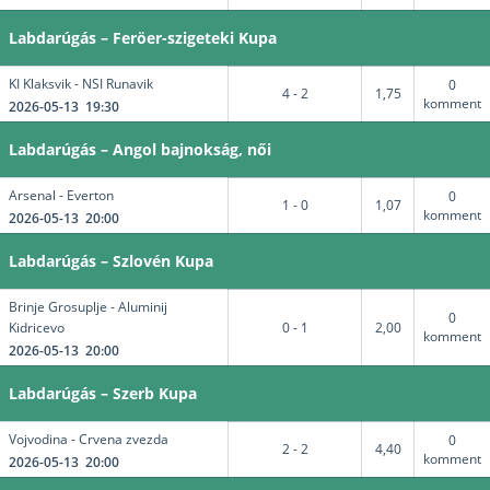
Labdarúgás – Feröer-szigeteki Kupa
KI Klaksvik - NSI Runavik
0
4 - 2
1,75
komment
2026-05-13 19:30
Labdarúgás – Angol bajnokság, női
Arsenal - Everton
0
1 - 0
1,07
komment
2026-05-13 20:00
Labdarúgás – Szlovén Kupa
Brinje Grosuplje - Aluminij
0
Kidricevo
0 - 1
2,00
komment
2026-05-13 20:00
Labdarúgás – Szerb Kupa
Vojvodina - Crvena zvezda
0
2 - 2
4,40
komment
2026-05-13 20:00