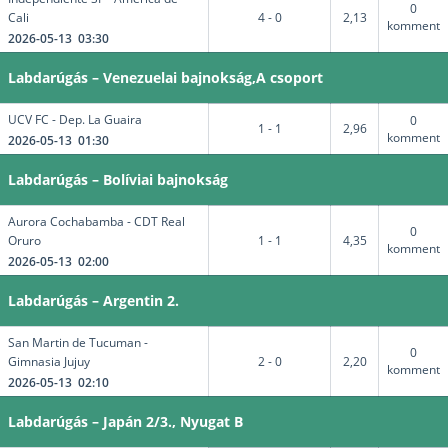
0
Cali
4 - 0
2,13
komment
2026-05-13 03:30
Labdarúgás – Venezuelai bajnokság,A csoport
UCV FC - Dep. La Guaira
0
1 - 1
2,96
komment
2026-05-13 01:30
Labdarúgás – Bolíviai bajnokság
Aurora Cochabamba - CDT Real
0
Oruro
1 - 1
4,35
komment
2026-05-13 02:00
Labdarúgás – Argentin 2.
San Martin de Tucuman -
0
Gimnasia Jujuy
2 - 0
2,20
komment
2026-05-13 02:10
Labdarúgás – Japán 2/3., Nyugat B