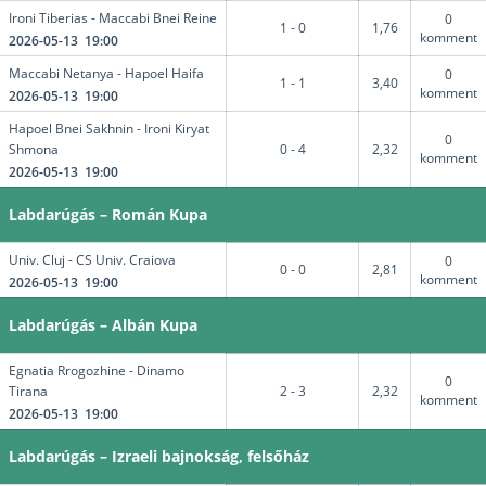
Ironi Tiberias - Maccabi Bnei Reine
0
1 - 0
1,76
komment
2026-05-13 19:00
Maccabi Netanya - Hapoel Haifa
0
1 - 1
3,40
komment
2026-05-13 19:00
Hapoel Bnei Sakhnin - Ironi Kiryat
0
Shmona
0 - 4
2,32
komment
2026-05-13 19:00
Labdarúgás – Román Kupa
Univ. Cluj - CS Univ. Craiova
0
0 - 0
2,81
komment
2026-05-13 19:00
Labdarúgás – Albán Kupa
Egnatia Rrogozhine - Dinamo
0
Tirana
2 - 3
2,32
komment
2026-05-13 19:00
Labdarúgás – Izraeli bajnokság, felsőház