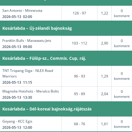
San Antonio - Minnesota
0
126 - 97
1,22
komment
2026-05-13 02:00
Kosárlabda – Új-zélandi bajnokság
Franklin Bulls - Manawatu Jets
0
103 - 112
2,90
komment
2026-05-13 09:00
Kosárlabda – Fülöp-sz., Commis. Cup, ráj.
TNT Tropang Giga - NLEX Road
0
Warriors
96 - 93
1,29
komment
2026-05-13 11:15
Magnolia Hotshots - Meralco Bolts
0
95 - 89
2,04
komment
2026-05-13 13:30
Kosárlabda – Dél-koreai bajnokság,rájátszás
Goyang - KCC Egis
0
68 - 76
1,61
komment
2026-05-13 12:00