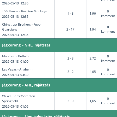
2026-05-13 12:35
TSG Hawks - Rakuten Monkeys
0
1 - 3
1,96
komment
2026-05-13 12:35
Chinatrust Brothers - Fubon
0
Guardians
2 - 17
1,94
komment
2026-05-13 12:35
Jégkorong – NHL, rájátszás
Montreal - Buffalo
0
2 - 3
2,72
komment
2026-05-13 01:00
Las Vegas - Anaheim
0
2 - 2
4,05
komment
2026-05-13 03:30
Jégkorong – AHL, rájátszás
Wilkes-Barre/Scranton -
0
Springfield
2 - 0
1,65
komment
2026-05-13 01:05
Jégkorong – Finn bajnokság, rájátszás