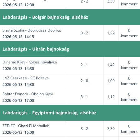
2 - 2
3,30
komment
2026-05-13 12:30
Labdarúgás – Bolgár bajnokság, alsóház
Slavia Szófia - Dobrudzsa Dobrics
0
0 - 2
1,92
komment
2026-05-13 14:15
Labdarúgás – Ukrán bajnokság
Dinamo Kijev - Kolosz Kovalivka
0
2 - 1
1,42
komment
2026-05-13 14:30
LNZ Cserkaszi - SC Poltava
0
2 - 0
1,09
komment
2026-05-13 14:30
Sahtar Doneck - Obolon Kijev
0
3 - 1
1,12
komment
2026-05-13 17:00
Labdarúgás – Egyiptomi bajnokság, alsóház
ZED FC - Ghazl El Mahallah
0
3 - 2
3,30
komment
2026-05-13 16:00