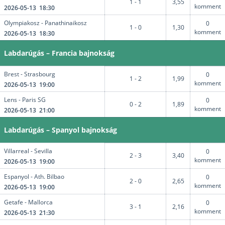
1 - 1
3,55
komment
2026-05-13 18:30
Olympiakosz - Panathinaikosz
0
1 - 0
1,30
komment
2026-05-13 18:30
Labdarúgás – Francia bajnokság
Brest - Strasbourg
0
1 - 2
1,99
komment
2026-05-13 19:00
Lens - Paris SG
0
0 - 2
1,89
komment
2026-05-13 21:00
Labdarúgás – Spanyol bajnokság
Villarreal - Sevilla
0
2 - 3
3,40
komment
2026-05-13 19:00
Espanyol - Ath. Bilbao
0
2 - 0
2,65
komment
2026-05-13 19:00
Getafe - Mallorca
0
3 - 1
2,16
komment
2026-05-13 21:30