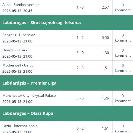
Alloa - Stenhousemuir
0
1 - 3
2,57
komment
2026-05-13 20:45
Labdarúgás – Skót bajnokság, felsőház
Rangers - Hibernian
0
1 - 2
5,50
komment
2026-05-13 21:00
Hearts - Falkirk
0
3 - 0
1,30
komment
2026-05-13 21:00
Motherwell - Celtic
0
2 - 3
1,51
komment
2026-05-13 21:00
Labdarúgás – Premier Liga
Manchester City - Crystal Palace
0
3 - 0
1,26
komment
2026-05-13 21:00
Labdarúgás – Olasz Kupa
Lazio - Internazionale
0
0 - 2
1,61
komment
2026-05-13 21:00