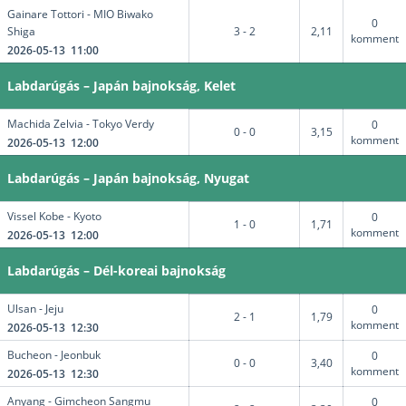
Gainare Tottori - MIO Biwako
0
Shiga
3 - 2
2,11
komment
2026-05-13 11:00
Labdarúgás – Japán bajnokság, Kelet
Machida Zelvia - Tokyo Verdy
0
0 - 0
3,15
komment
2026-05-13 12:00
Labdarúgás – Japán bajnokság, Nyugat
Vissel Kobe - Kyoto
0
1 - 0
1,71
komment
2026-05-13 12:00
Labdarúgás – Dél-koreai bajnokság
Ulsan - Jeju
0
2 - 1
1,79
komment
2026-05-13 12:30
Bucheon - Jeonbuk
0
0 - 0
3,40
komment
2026-05-13 12:30
Anyang - Gimcheon Sangmu
0