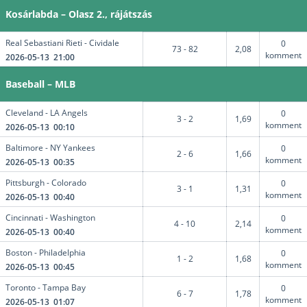
Kosárlabda – Olasz 2., rájátszás
Real Sebastiani Rieti - Cividale
0
73 - 82
2,08
komment
2026-05-13 21:00
Baseball – MLB
Cleveland - LA Angels
0
3 - 2
1,69
komment
2026-05-13 00:10
Baltimore - NY Yankees
0
2 - 6
1,66
komment
2026-05-13 00:35
Pittsburgh - Colorado
0
3 - 1
1,31
komment
2026-05-13 00:40
Cincinnati - Washington
0
4 - 10
2,14
komment
2026-05-13 00:40
Boston - Philadelphia
0
1 - 2
1,68
komment
2026-05-13 00:45
Toronto - Tampa Bay
0
6 - 7
1,78
komment
2026-05-13 01:07