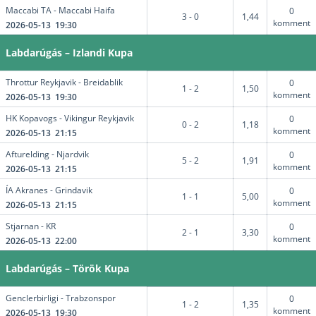
Maccabi TA - Maccabi Haifa
0
3 - 0
1,44
komment
2026-05-13 19:30
Labdarúgás – Izlandi Kupa
Throttur Reykjavik - Breidablik
0
1 - 2
1,50
komment
2026-05-13 19:30
HK Kopavogs - Vikingur Reykjavik
0
0 - 2
1,18
komment
2026-05-13 21:15
Afturelding - Njardvik
0
5 - 2
1,91
komment
2026-05-13 21:15
ÍA Akranes - Grindavik
0
1 - 1
5,00
komment
2026-05-13 21:15
Stjarnan - KR
0
2 - 1
3,30
komment
2026-05-13 22:00
Labdarúgás – Török Kupa
Genclerbirligi - Trabzonspor
0
1 - 2
1,35
komment
2026-05-13 19:30