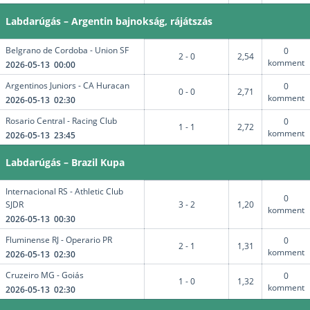
Labdarúgás – Argentin bajnokság, rájátszás
Belgrano de Cordoba - Union SF
0
2 - 0
2,54
komment
2026-05-13 00:00
Argentinos Juniors - CA Huracan
0
0 - 0
2,71
komment
2026-05-13 02:30
Rosario Central - Racing Club
0
1 - 1
2,72
komment
2026-05-13 23:45
Labdarúgás – Brazil Kupa
Internacional RS - Athletic Club
0
SJDR
3 - 2
1,20
komment
2026-05-13 00:30
Fluminense RJ - Operario PR
0
2 - 1
1,31
komment
2026-05-13 02:30
Cruzeiro MG - Goiás
0
1 - 0
1,32
komment
2026-05-13 02:30