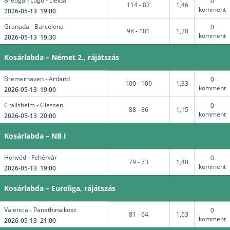
Breogan Lugo - Lleida
0
114 - 87
1,46
komment
2026-05-13 19:00
Granada - Barcelona
0
98 - 101
1,20
komment
2026-05-13 19:30
Kosárlabda – Német 2., rájátszás
Bremerhaven - Artland
0
100 - 100
1,33
komment
2026-05-13 19:00
Crailsheim - Giessen
0
88 - 86
1,15
komment
2026-05-13 20:00
Kosárlabda – NB I
Honvéd - Fehérvár
0
79 - 73
1,48
komment
2026-05-13 19:00
Kosárlabda – Euroliga, rájátszás
Valencia - Panathinaikosz
0
81 - 64
1,63
komment
2026-05-13 21:00