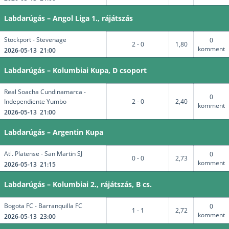
Labdarúgás – Angol Liga 1., rájátszás
Stockport - Stevenage
0
2 - 0
1,80
komment
2026-05-13 21:00
Labdarúgás – Kolumbiai Kupa, D csoport
Real Soacha Cundinamarca -
0
Independiente Yumbo
2 - 0
2,40
komment
2026-05-13 21:00
Labdarúgás – Argentin Kupa
Atl. Platense - San Martin SJ
0
0 - 0
2,73
komment
2026-05-13 21:15
Labdarúgás – Kolumbiai 2., rájátszás, B cs.
Bogota FC - Barranquilla FC
0
1 - 1
2,72
komment
2026-05-13 23:00