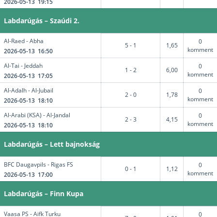
2026-05-13 19:15
Labdarúgás – Szaúdi 2.
Al-Raed - Abha
0
5 - 1
1,65
komment
2026-05-13 16:50
Al-Tai - Jeddah
0
1 - 2
6,00
komment
2026-05-13 17:05
Al-Adalh - Al-Jubail
0
2 - 0
1,78
komment
2026-05-13 18:10
Al-Arabi (KSA) - Al-Jandal
0
2 - 3
4,15
komment
2026-05-13 18:10
Labdarúgás – Lett bajnokság
BFC Daugavpils - Rigas FS
0
0 - 1
1,12
komment
2026-05-13 17:00
Labdarúgás – Finn Kupa
Vaasa PS - Aifk Turku
0