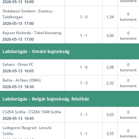
komment
2026-05-13 16:00
Ordabaszi Simkent - Zsetiszu
0
Taldikorgan
1 - 0
1,34
komment
2026-05-13 17:00
Kajszar Kizilorda - Tobol Kosztanaj
0
1 - 1
3,00
komment
2026-05-13 17:00
Labdarúgás – Ománi bajnokság
Saham - Oman FC
0
1 - 0
2,98
komment
2026-05-13 16:05
Bahla - Al-Nasr (OMA)
0
1 - 3
2,32
komment
2026-05-13 18:30
Labdarúgás – Bolgár bajnokság, felsőház
CSZKA Szófia - CSZKA 1948 Szófia
0
1 - 1
3,05
komment
2026-05-13 16:45
Ludogorec Razgrad - Levszki
0
Szófia
1 - 1
3,55
komment