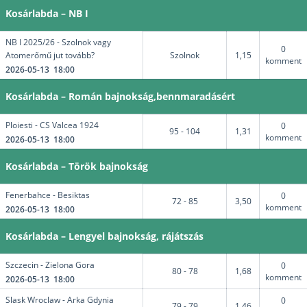
Kosárlabda – NB I
NB I 2025/26 - Szolnok vagy
0
Atomerőmű jut tovább?
Szolnok
1,15
komment
2026-05-13 18:00
Kosárlabda – Román bajnokság,bennmaradásért
Ploiesti - CS Valcea 1924
0
95 - 104
1,31
komment
2026-05-13 18:00
Kosárlabda – Török bajnokság
Fenerbahce - Besiktas
0
72 - 85
3,50
komment
2026-05-13 18:00
Kosárlabda – Lengyel bajnokság, rájátszás
Szczecin - Zielona Gora
0
80 - 78
1,68
komment
2026-05-13 18:00
Slask Wroclaw - Arka Gdynia
0
79 - 79
1,46