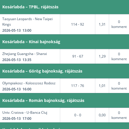
Kosárlabda – TPBL, rájátszás
Taoyuan Leopards - New Taipei
0
Kings
114 - 92
1,31
komment
2026-05-13 13:00
Kosárlabda – Kínai bajnokság
Zhejiang Guangsha - Shanxi
0
91 - 67
1,29
komment
2026-05-13 13:35
Kosárlabda – Görög bajnokság, rájátszás
Olympiakosz - Kolosszosz Rodosz
0
117 - 76
1,01
komment
2026-05-13 16:00
Kosárlabda – Román bajnokság, rájátszás
Univ. Craiova - U-Banca Cluj
0
0 - 0
0,00
komment
2026-05-13 17:00