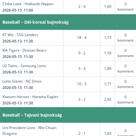
Chiba Lotte - Hokkaido Nippon
0
2 - 6
1,60
komment
2026-05-13 11:00
Baseball – Dél-koreai bajnokság
KT Wiz - SSG Landers
0
18 - 4
1,73
komment
2026-05-13 11:30
KIA Tigers - Doosan Bears
0
9 - 2
1,58
komment
2026-05-13 11:30
LG Twins - Samsung Lions
0
5 - 3
1,89
komment
2026-05-13 11:30
Lotte Giants - NC Dinos
0
10 - 5
1,71
komment
2026-05-13 11:30
Kiwoom Heroes - Hanwha Eagles
0
3 - 2
2,92
komment
2026-05-13 11:30
Baseball – Tajvani bajnokság
Uni-President Lions - Wei Chuan
0
Dragons
2 - 1
1,83
komment