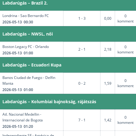
Labdarúgás – Brazil 2.
Londrina - Sao Bernardo FC
0
1 - 3
0,00
komment
2026-05-13 00:30
Labdarúgás – NWSL, női
Boston Legacy FC - Orlando
0
2 - 1
2,18
komment
2026-05-13 01:00
Labdarúgás – Ecuadori Kupa
Banos Ciudad de Fuego - Delfin
0
Manta
0 - 2
1,59
komment
2026-05-13 01:00
Labdarúgás – Kolumbiai bajnokság, rájátszás
Atl. Nacional Medellin -
0
Internacional de Bogota
7 - 1
1,42
komment
2026-05-13 01:20
Independiente SF - América de