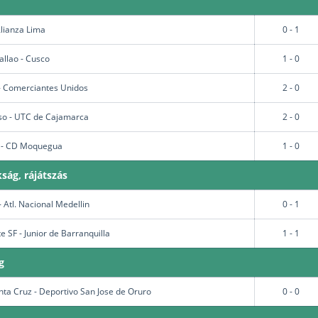
Alianza Lima
0 - 1
allao - Cusco
1 - 0
- Comerciantes Unidos
2 - 0
so - UTC de Cajamarca
2 - 0
 - CD Moquegua
1 - 0
ság, rájátszás
 Atl. Nacional Medellin
0 - 1
 SF - Junior de Barranquilla
1 - 1
g
ta Cruz - Deportivo San Jose de Oruro
0 - 0