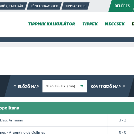
BELÉPÉS
KKÖK, TAKTIKÁK
KÉZILABDA-CIKKEK
TIPPLAP CLUB
TIPPMIX KALKULÁTOR
TIPPEK
MECCSEK
ELŐZŐ NAP
KÖVETKEZŐ NAP
opolitana
 Dep. Armenio
3 - 2
nes - Argentino de Quilmes
0 - 0