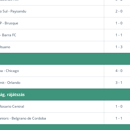
o Sul - Paysandu
2 - 0
SP - Brusque
1 - 0
- Barra FC
1 - 1
 Ituano
1 - 3
na - Chicago
4 - 0
it - Orlando
3 - 1
g, rájátszás
 Rosario Central
1 - 0
uniors - Belgrano de Cordoba
1 - 1