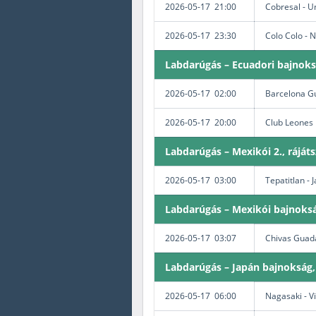
2026-05-17 21:00
Cobresal - U
2026-05-17 23:30
Colo Colo - 
Labdarúgás – Ecuadori bajnok
2026-05-17 02:00
Barcelona Gu
2026-05-17 20:00
Club Leones 
Labdarúgás – Mexikói 2., ráját
2026-05-17 03:00
Tepatitlan -
Labdarúgás – Mexikói bajnoksá
2026-05-17 03:07
Chivas Guada
Labdarúgás – Japán bajnokság
2026-05-17 06:00
Nagasaki - V