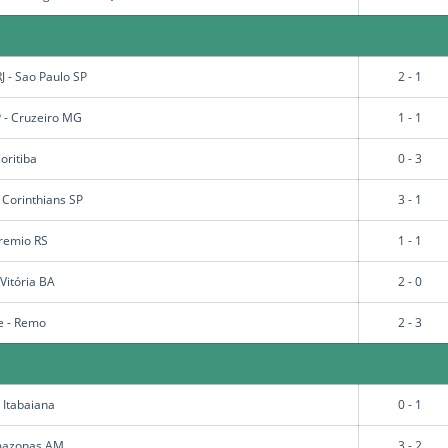
J - Sao Paulo SP
2 - 1
 - Cruzeiro MG
1 - 1
oritiba
0 - 3
 Corinthians SP
3 - 1
remio RS
1 - 1
Vitória BA
2 - 0
e - Remo
2 - 3
 Itabaiana
0 - 1
Amazonas AM
3 - 2