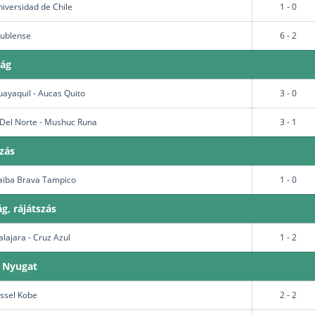
niversidad de Chile
1 - 0
Nublense
6 - 2
ság
ayaquil - Aucas Quito
3 - 0
Del Norte - Mushuc Runa
3 - 1
szás
 Jaiba Brava Tampico
1 - 0
g, rájátszás
lajara - Cruz Azul
1 - 2
, Nyugat
issel Kobe
2 - 2