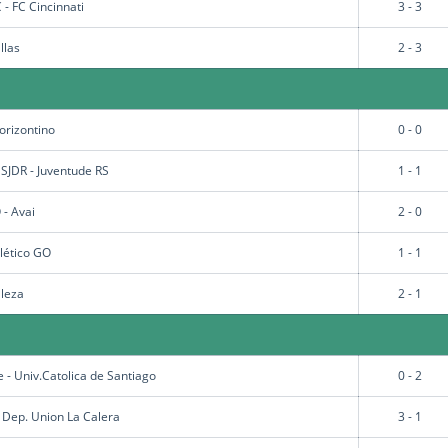
 - FC Cincinnati
3 - 3
llas
2 - 3
orizontino
0 - 0
 SJDR - Juventude RS
1 - 1
 - Avai
2 - 0
tlético GO
1 - 1
aleza
2 - 1
 - Univ.Catolica de Santiago
0 - 2
 Dep. Union La Calera
3 - 1