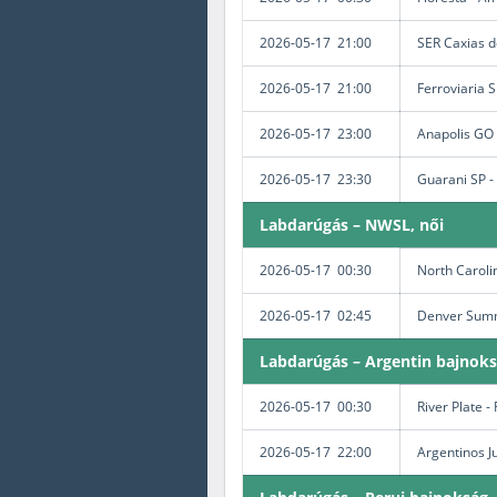
2026-05-17 21:00
SER Caxias d
2026-05-17 21:00
Ferroviaria 
2026-05-17 23:00
Anapolis GO 
2026-05-17 23:30
Guarani SP -
Labdarúgás – NWSL, női
2026-05-17 00:30
North Caroli
2026-05-17 02:45
Denver Summ
Labdarúgás – Argentin bajnoksá
2026-05-17 00:30
River Plate -
2026-05-17 22:00
Argentinos J