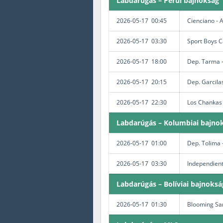
Labdarúgás – Perui bajnokság
2026-05-17 00:45
Cienciano - 
2026-05-17 03:30
Sport Boys C
2026-05-17 18:00
Dep. Tarma 
2026-05-17 20:15
Dep. Garcila
2026-05-17 22:30
Los Chankas
Labdarúgás – Kolumbiai bajnok
2026-05-17 01:00
Dep. Tolima -
2026-05-17 03:30
Independiente
Labdarúgás – Bolíviai bajnoksá
2026-05-17 01:30
Blooming San