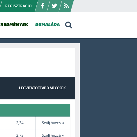
REGISZTRÁCIÓ
EREDMÉNYEK
DUMALÁDA
LEGVITATOTTABB
MECCSEK
2,34
Szólj hozzá ››
2,73
Szólj hozzá ››