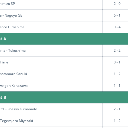
himizu SP
2 - 0
a - Nagoya GE
6 - 1
recce Hiroshima
0 - 4
at A
ama - Tokushima
2 - 2
 Ehime
0 - 1
amatamare Sanuki
1 - 2
Zweigen Kanazawa
1 - 1
t B
td. - Roasso Kumamoto
2 - 1
- Tegevajaro Miyazaki
1 - 2