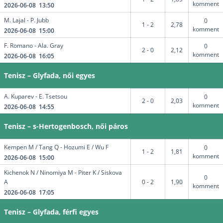
komment
2026-06-08 13:50
M. Lajal - P. Jubb
0
1 - 2
2,78
komment
2026-06-08 15:00
F. Romano - Ala. Gray
0
2 - 0
2,12
komment
2026-06-08 16:05
Tenisz – Glyfada, női egyes
A. Kuparev - E. Tsetsou
0
2 - 0
2,03
komment
2026-06-08 14:55
Tenisz – s-Hertogenbosch, női páros
Kempen M / Tang Q - Hozumi E / Wu F
0
1 - 2
1,81
komment
2026-06-08 15:00
Kichenok N / Ninomiya M - Piter K / Siskova
0
A
0 - 2
1,90
komment
2026-06-08 17:05
Tenisz – Glyfada, férfi egyes