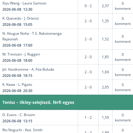
Xiyu Wang - Laura Samson
0
0 - 2
2,37
komment
2026-06-08 12:30
K. Quevedo - J. Ortenzi
0
2 - 0
1,35
komment
2026-06-08 15:05
N. Akugue Noha - T.S. Rakotomanga
0
Rajaonah
2 - 0
1,52
komment
2026-06-08 17:00
M. Trevisan - J. Ruggeri
0
2 - 0
1,85
komment
2026-06-08 18:00
Jel. Vandromme - A. Fita Boluda
0
2 - 0
1,69
komment
2026-06-08 18:15
K. Kawa - L. Pigato
0
2 - 0
2,05
komment
2026-06-08 20:30
Tenisz – Ilkley-selejtező, férfi egyes
D. Evans - C. Broom
0
1 - 2
1,59
komment
2026-06-08 13:15
Rio Noguchi - Kee. Smith
0
1 - 2
1,89