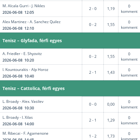
M. Alcala Gurri - J. Nikles
0
2 - 0
1,19
komment
2026-06-08 12:05
Alex Martinez - A. Sanchez Quilez
0
0 - 2
1,55
komment
2026-06-08 12:10
Tenisz – Glyfada, férfi egyes
A. Friedler - E. Shyovitz
0
0 - 2
1,55
komment
2026-06-08 10:20
I. Kountourakis - Alp Horoz
0
2 - 1
1,43
komment
2026-06-08 10:40
Tenisz – Cattolica, férfi egyes
L. Broady - Alex. Vasilev
0
0 - 0
0,00
komment
2026-06-08 10:30
L. Broady - I. Xilas
0
2 - 1
1,29
komment
2026-06-08 14:00
M. Ribecai - F. Agamenone
0
1 - 2
1,73
komment
2026-06-08 14:45