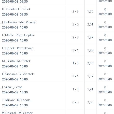
komment
2026-06-08 09:30
D. Tobola - E. Gebek
0
2 - 3
1,75
komment
2026-06-08 09:30
J. Belovsky - Mic. Vesely
0
3 - 0
2,01
komment
2026-06-08 10:00
L. Madle - Alex. Hejduk
0
2 - 3
1,87
komment
2026-06-08 10:00
E. Gebek - Petr Osvald
0
3 - 1
1,80
komment
2026-06-08 10:00
M. Trinta - M. Stefek
0
1 - 3
2,40
komment
2026-06-08 10:00
E. Sionkala - Z. Zientek
0
3 - 1
1,52
komment
2026-06-08 10:00
J. Srba - J. Vrba
0
1 - 3
1,91
komment
2026-06-08 10:30
T. Milkov - D. Tobola
0
0 - 3
2,03
komment
2026-06-08 10:30
V. Dolezal - M. Cetner
0