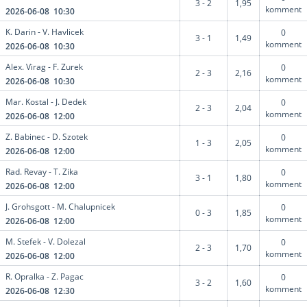
3 - 2
1,95
komment
2026-06-08 10:30
K. Darin - V. Havlicek
0
3 - 1
1,49
komment
2026-06-08 10:30
Alex. Virag - F. Zurek
0
2 - 3
2,16
komment
2026-06-08 10:30
Mar. Kostal - J. Dedek
0
2 - 3
2,04
komment
2026-06-08 12:00
Z. Babinec - D. Szotek
0
1 - 3
2,05
komment
2026-06-08 12:00
Rad. Revay - T. Zika
0
3 - 1
1,80
komment
2026-06-08 12:00
J. Grohsgott - M. Chalupnicek
0
0 - 3
1,85
komment
2026-06-08 12:00
M. Stefek - V. Dolezal
0
2 - 3
1,70
komment
2026-06-08 12:00
R. Opralka - Z. Pagac
0
3 - 2
1,60
komment
2026-06-08 12:30