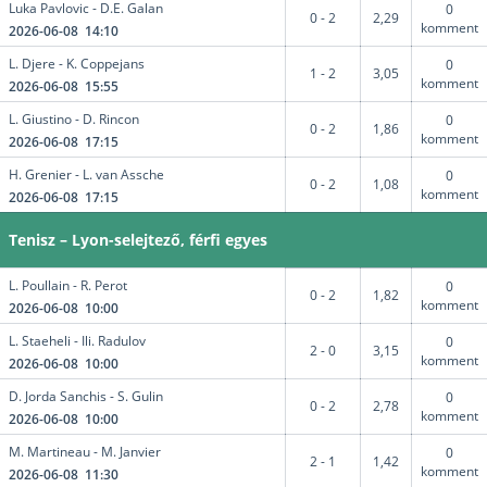
Luka Pavlovic - D.E. Galan
0
0 - 2
2,29
komment
2026-06-08 14:10
L. Djere - K. Coppejans
0
1 - 2
3,05
komment
2026-06-08 15:55
L. Giustino - D. Rincon
0
0 - 2
1,86
komment
2026-06-08 17:15
H. Grenier - L. van Assche
0
0 - 2
1,08
komment
2026-06-08 17:15
Tenisz – Lyon-selejtező, férfi egyes
L. Poullain - R. Perot
0
0 - 2
1,82
komment
2026-06-08 10:00
L. Staeheli - Ili. Radulov
0
2 - 0
3,15
komment
2026-06-08 10:00
D. Jorda Sanchis - S. Gulin
0
0 - 2
2,78
komment
2026-06-08 10:00
M. Martineau - M. Janvier
0
2 - 1
1,42
komment
2026-06-08 11:30