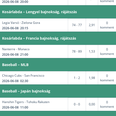
komment
2026-06-08 20:00
Kosárlabda – Lengyel bajnokság, rájátszás
Legia Varsó - Zielona Gora
0
74 - 77
2,91
komment
2026-06-08 20:15
Kosárlabda – Francia bajnokság, rájátszás
Nanterre - Monaco
0
78 - 89
1,53
komment
2026-06-08 21:00
Baseball – MLB
Chicago Cubs - San Francisco
0
1 - 2
1,98
komment
2026-06-08 02:30
Baseball – Japán bajnokság
Hanshin Tigers - Tohoku Rakuten
0
0 - 0
0,00
komment
2026-06-08 11:00