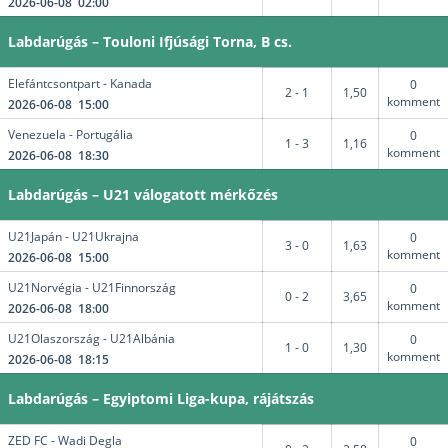
2026-06-08 02:00
Labdarúgás – Touloni Ifjúsági Torna, B cs.
Elefántcsontpart - Kanada
0
2 - 1
1,50
komment
2026-06-08 15:00
Venezuela - Portugália
0
1 - 3
1,16
komment
2026-06-08 18:30
Labdarúgás – U21 válogatott mérkőzés
U21Japán - U21Ukrajna
0
3 - 0
1,63
komment
2026-06-08 15:00
U21Norvégia - U21Finnország
0
0 - 2
3,65
komment
2026-06-08 18:00
U21Olaszország - U21Albánia
0
1 - 0
1,30
komment
2026-06-08 18:15
Labdarúgás – Egyiptomi Liga-kupa, rájátszás
ZED FC - Wadi Degla
0