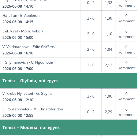
0
0 - 2
1,32
komment
2026-06-08 14:10
Har. Tan - E. Appleton
0
2 - 0
1,30
komment
2026-06-08 14:15
Cel. Naef - Mom. Kobori
0
2 - 0
1,10
komment
2026-06-08 15:00
V. Valdmannova - Edie Griffiths
0
2 - 0
1,04
komment
2026-06-08 16:10
I. Shymanovich - C. Ngounoue
0
2 - 0
2,12
komment
2026-06-08 17:00
Tenisz – Glyfada, női egyes
V. Krebs Hyllested - G. Goyins
0
2 - 0
1,06
komment
2026-06-08 12:10
S. Roussopoulou - M. Christoforidou
0
0 - 2
2,29
komment
2026-06-08 12:55
Tenisz – Modena, női egyes