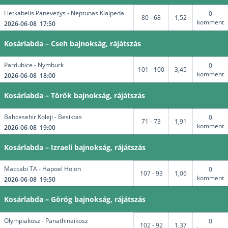
Lietkabelis Panevezys - Neptunas Klaipeda
0
80 - 68
1,52
komment
2026-06-08 17:50
Kosárlabda – Cseh bajnokság, rájátszás
Pardubice - Nymburk
0
101 - 100
3,45
komment
2026-06-08 18:00
Kosárlabda – Török bajnokság, rájátszás
Bahcesehir Koleji - Besiktas
0
71 - 73
1,91
komment
2026-06-08 19:00
Kosárlabda – Izraeli bajnokság, rájátszás
Maccabi TA - Hapoel Holon
0
107 - 93
1,06
komment
2026-06-08 19:50
Kosárlabda – Görög bajnokság, rájátszás
Olympiakosz - Panathinaikosz
0
102 - 92
1,37