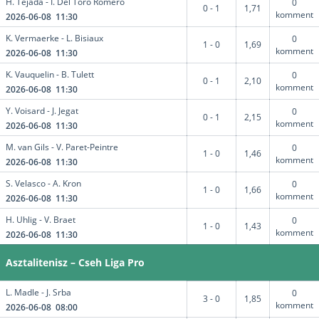
H. Tejada - I. Del Toro Romero
0
0 - 1
1,71
komment
2026-06-08 11:30
K. Vermaerke - L. Bisiaux
0
1 - 0
1,69
komment
2026-06-08 11:30
K. Vauquelin - B. Tulett
0
0 - 1
2,10
komment
2026-06-08 11:30
Y. Voisard - J. Jegat
0
0 - 1
2,15
komment
2026-06-08 11:30
M. van Gils - V. Paret-Peintre
0
1 - 0
1,46
komment
2026-06-08 11:30
S. Velasco - A. Kron
0
1 - 0
1,66
komment
2026-06-08 11:30
H. Uhlig - V. Braet
0
1 - 0
1,43
komment
2026-06-08 11:30
Asztalitenisz – Cseh Liga Pro
L. Madle - J. Srba
0
3 - 0
1,85
komment
2026-06-08 08:00