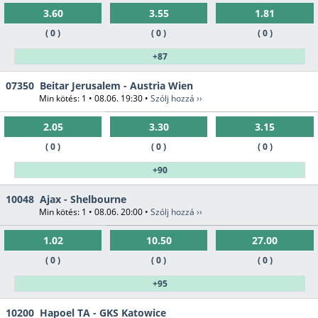
3.60
3.55
1.81
( 0 )
( 0 )
( 0 )
+87
07350
Beitar Jerusalem - Austria Wien
Min kötés: 1 • 08.06. 19:30 •
Szólj hozzá ››
2.05
3.30
3.15
( 0 )
( 0 )
( 0 )
+90
10048
Ajax - Shelbourne
Min kötés: 1 • 08.06. 20:00 •
Szólj hozzá ››
1.02
10.50
27.00
( 0 )
( 0 )
( 0 )
+95
10200
Hapoel TA - GKS Katowice