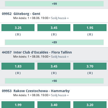
+99
09952
Göteborg - Gent
Min kötés: 1 • 08.06. 19:00 •
Szólj hozzá ››
3.25
3.45
1.95
( 0 )
( 0 )
( 0 )
+89
44357
Inter Club d'Escaldes - Flora Tallinn
Min kötés: 1 • 08.06. 19:00 •
Szólj hozzá ››
1.83
3.45
3.70
( 0 )
( 0 )
( 0 )
+90
09953
Rakow Czestochowa - Hammarby
Min kötés: 1 • 08.06. 19:00 •
Szólj hozzá ››
1.99
3.40
3.20