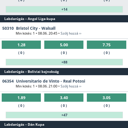
+14
Labdarúgás – Angol Liga-kupa
50310
Bristol City - Walsall
Min kötés: 1 • 08.06. 20:45 •
Szólj hozzá ››
1.28
5.00
7.75
( 0 )
( 0 )
( 0 )
+88
Labdarúgás – Bolíviai bajnokság
06354
Universitario de Vinto - Real Potosi
Min kötés: 1 • 08.06. 21:00 •
Szólj hozzá ››
1.89
3.40
3.05
( 0 )
( 0 )
( 0 )
+47
Labdarúgás – Dán Kupa