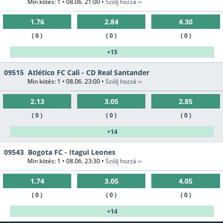
Min kötés: 1 • 08.06. 21:00 •
Szólj hozzá ››
1.76
2.84
4.30
( 0 )
( 0 )
( 0 )
+15
09515
Atlético FC Cali - CD Real Santander
Min kötés: 1 • 08.06. 23:00 •
Szólj hozzá ››
2.13
3.05
2.85
( 0 )
( 0 )
( 0 )
+14
09543
Bogota FC - Itagui Leones
Min kötés: 1 • 08.06. 23:30 •
Szólj hozzá ››
1.74
3.05
4.05
( 0 )
( 0 )
( 0 )
+14