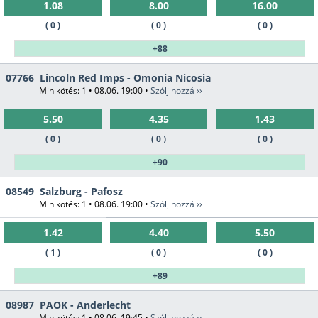
1.08
8.00
16.00
( 0 )
( 0 )
( 0 )
+88
07766
Lincoln Red Imps - Omonia Nicosia
Min kötés: 1 • 08.06. 19:00 •
Szólj hozzá ››
5.50
4.35
1.43
( 0 )
( 0 )
( 0 )
+90
08549
Salzburg - Pafosz
Min kötés: 1 • 08.06. 19:00 •
Szólj hozzá ››
1.42
4.40
5.50
( 1 )
( 0 )
( 0 )
+89
08987
PAOK - Anderlecht
Min kötés: 1 • 08.06. 19:45 •
Szólj hozzá ››