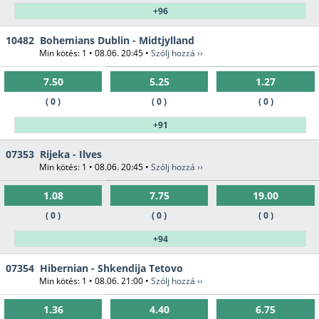
+96
10482
Bohemians Dublin - Midtjylland
Min kötés: 1 • 08.06. 20:45 •
Szólj hozzá ››
7.50
5.25
1.27
( 0 )
( 0 )
( 0 )
+91
07353
Rijeka - Ilves
Min kötés: 1 • 08.06. 20:45 •
Szólj hozzá ››
1.08
7.75
19.00
( 0 )
( 0 )
( 0 )
+94
07354
Hibernian - Shkendija Tetovo
Min kötés: 1 • 08.06. 21:00 •
Szólj hozzá ››
1.36
4.40
6.75