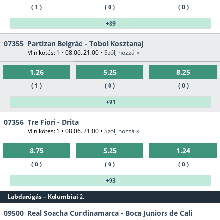
( 1 )
( 0 )
( 0 )
+89
07355
Partizan Belgrád - Tobol Kosztanaj
Min kötés: 1 • 08.06. 21:00 •
Szólj hozzá ››
1.26
5.25
8.25
( 1 )
( 0 )
( 0 )
+91
07356
Tre Fiori - Drita
Min kötés: 1 • 08.06. 21:00 •
Szólj hozzá ››
8.75
5.25
1.24
( 0 )
( 0 )
( 0 )
+93
Labdarúgás – Kolumbiai 2.
09500
Real Soacha Cundinamarca - Boca Juniors de Cali