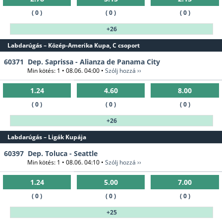
( 0 )
( 0 )
( 0 )
+26
Labdarúgás – Közép-Amerika Kupa, C csoport
60371
Dep. Saprissa - Alianza de Panama City
Min kötés: 1 • 08.06. 04:00 •
Szólj hozzá ››
1.24
4.60
8.00
( 0 )
( 0 )
( 0 )
+26
Labdarúgás – Ligák Kupája
60397
Dep. Toluca - Seattle
Min kötés: 1 • 08.06. 04:10 •
Szólj hozzá ››
1.24
5.00
7.00
( 0 )
( 0 )
( 0 )
+25