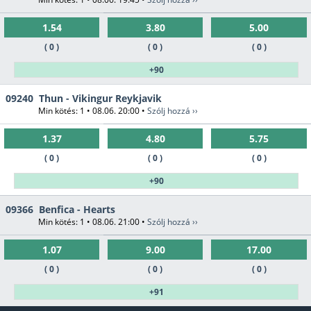
1.54
3.80
5.00
( 0 )
( 0 )
( 0 )
+90
09240
Thun - Vikingur Reykjavik
Min kötés: 1 • 08.06. 20:00 •
Szólj hozzá ››
1.37
4.80
5.75
( 0 )
( 0 )
( 0 )
+90
09366
Benfica - Hearts
Min kötés: 1 • 08.06. 21:00 •
Szólj hozzá ››
1.07
9.00
17.00
( 0 )
( 0 )
( 0 )
+91