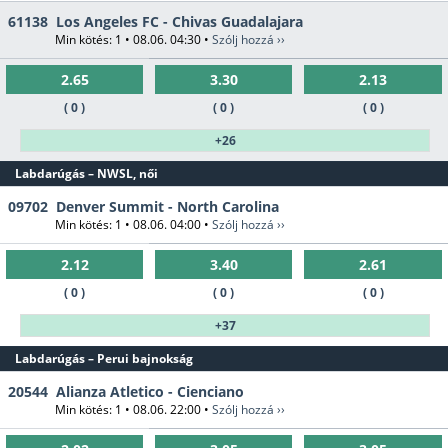
61138
Los Angeles FC - Chivas Guadalajara
Min kötés: 1 • 08.06. 04:30 •
Szólj hozzá ››
2.65
3.30
2.13
( 0 )
( 0 )
( 0 )
+26
Labdarúgás – NWSL, női
09702
Denver Summit - North Carolina
Min kötés: 1 • 08.06. 04:00 •
Szólj hozzá ››
2.12
3.40
2.61
( 0 )
( 0 )
( 0 )
+37
Labdarúgás – Perui bajnokság
20544
Alianza Atletico - Cienciano
Min kötés: 1 • 08.06. 22:00 •
Szólj hozzá ››