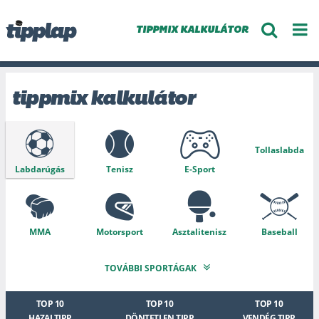
TIPPMIX KALKULÁTOR
tippmix kalkulátor
Tollaslabda
Labdarúgás
Tenisz
E-Sport
MMA
Motorsport
Asztalitenisz
Baseball
TOVÁBBI SPORTÁGAK
Speciális
Kosárlabda
Golf
Amerikai foci
TOP 10
TOP 10
TOP 10
HAZAI TIPP
DÖNTETLEN TIPP
VENDÉG TIPP