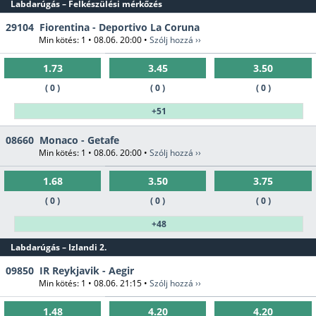
Labdarúgás – Felkészülési mérkőzés
29104
Fiorentina - Deportivo La Coruna
Min kötés: 1 • 08.06. 20:00 •
Szólj hozzá ››
1.73
3.45
3.50
( 0 )
( 0 )
( 0 )
+51
08660
Monaco - Getafe
Min kötés: 1 • 08.06. 20:00 •
Szólj hozzá ››
1.68
3.50
3.75
( 0 )
( 0 )
( 0 )
+48
Labdarúgás – Izlandi 2.
09850
IR Reykjavik - Aegir
Min kötés: 1 • 08.06. 21:15 •
Szólj hozzá ››
1.48
4.20
4.20