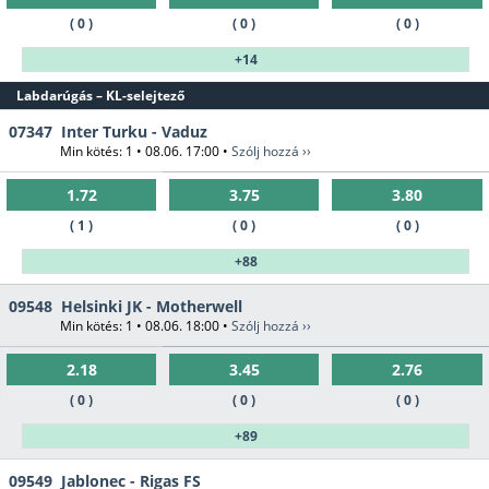
( 0 )
( 0 )
( 0 )
+14
Labdarúgás – KL-selejtező
07347
Inter Turku - Vaduz
Min kötés: 1 • 08.06. 17:00 •
Szólj hozzá ››
1.72
3.75
3.80
( 1 )
( 0 )
( 0 )
+88
09548
Helsinki JK - Motherwell
Min kötés: 1 • 08.06. 18:00 •
Szólj hozzá ››
2.18
3.45
2.76
( 0 )
( 0 )
( 0 )
+89
09549
Jablonec - Rigas FS