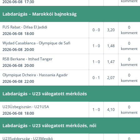
komment
2026-06-08 17:30
Labdarúgás – Marokkói bajnokság
FUS Rabat - Difaa El Jadidi
0
0 - 0
3,20
komment
2026-06-08 18:00
Wydad Casablanca - Olympique de Safi
0
1 - 0
1,48
komment
2026-06-08 20:00
RSB Berkane - Ittihad Tanger
0
1 - 0
1,47
komment
2026-06-08 20:00
Olympique Dcheira - Hassania Agadir
0
0 - 1
2,07
komment
2026-06-08 22:00
Labdarúgás – U23 válogatott mérkőzés
U23Üzbegisztán - U21USA
0
1 - 0
4,10
komment
2026-06-08 18:00
Labdarúgás – U23 válogatott mérkőzés, női
U23Svédország - U23Mexikó
0