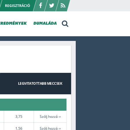
REGISZTRÁCIÓ
EREDMÉNYEK
DUMALÁDA
LEGVITATOTTABB
MECCSEK
3,75
Szólj hozzá ››
1,56
Szólj hozzá ››