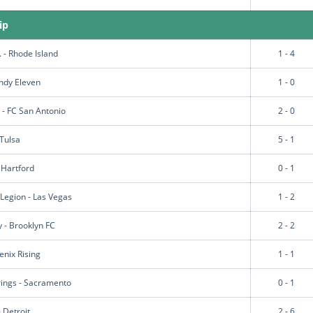
ip
 - Rhode Island
1 - 4
Indy Eleven
1 - 0
 - FC San Antonio
2 - 0
 Tulsa
5 - 1
 Hartford
0 - 1
Legion - Las Vegas
1 - 2
ty - Brooklyn FC
2 - 2
enix Rising
1 - 1
ings - Sacramento
0 - 1
- Detroit
2 - 6