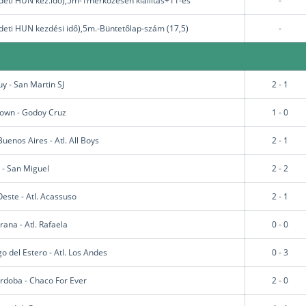
deti HUN kez.idő),5m-1mérkőzésen kiállítás+11-es
-
deti HUN kezdési idő),5m.-Büntetőlap-szám (17,5)
-
y - San Martin SJ
2 - 1
rown - Godoy Cruz
1 - 0
uenos Aires - Atl. All Boys
2 - 1
- San Miguel
2 - 2
Oeste - Atl. Acassuso
2 - 1
ana - Atl. Rafaela
0 - 0
o del Estero - Atl. Los Andes
0 - 3
rdoba - Chaco For Ever
2 - 0