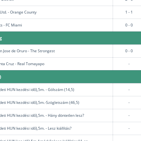
Utd. - Orange County
1 - 1
s - FC Miami
0 - 0
g
n Jose de Oruro - The Strongest
0 - 0
nta Cruz - Real Tomayapo
-
)
deti HUN kezdési idő),5m. - Gólszám (14,5)
-
deti HUN kezdési idő),5m.-Szögletszám (46,5)
-
deti HUN kezdési idő),5m. - Hány döntetlen lesz?
-
eti HUN kezdési idő),5m. - Lesz kiállítás?
-