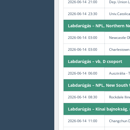
2026-06-14 21:00
Dep. Union L
2026-06-14 23:30
Univ.Catolic
Labdarúgás – NPL, Northern N
2026-06-14 03:00
Newcastle Ol
2026-06-14 03:00
Charlestown 
Labdarúgás – vb, D csoport
2026-06-14 06:00
Ausztrália -
Labdarúgás – NPL, New South 
2026-06-14 08:30
Rockdale Ili
Labdarúgás – Kínai bajnokság, 
2026-06-14 11:00
Changchun D