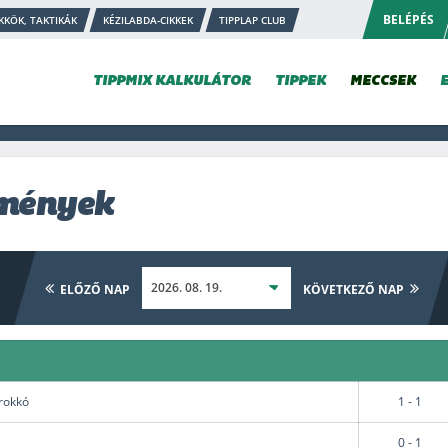
BELÉPÉS
KKÖK, TAKTIKÁK
KÉZILABDA-CIKKEK
TIPPLAP CLUB
TIPPMIX KALKULÁTOR
TIPPEK
MECCSEK
dmények
ELŐZŐ NAP
KÖVETKEZŐ NAP
arokkó
1 - 1
0 - 1