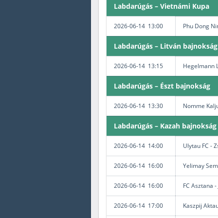
Labdarúgás – Vietnámi Kupa
2026-06-14 13:00
Phu Dong Nin
Labdarúgás – Litván bajnokság
2026-06-14 13:15
Hegelmann Li
Labdarúgás – Észt bajnokság
2026-06-14 13:30
Nomme Kalju
Labdarúgás – Kazah bajnokság
2026-06-14 14:00
Ulytau FC - 
2026-06-14 16:00
Yelimay Sem
2026-06-14 16:00
FC Asztana - 
2026-06-14 17:00
Kaszpij Aktau