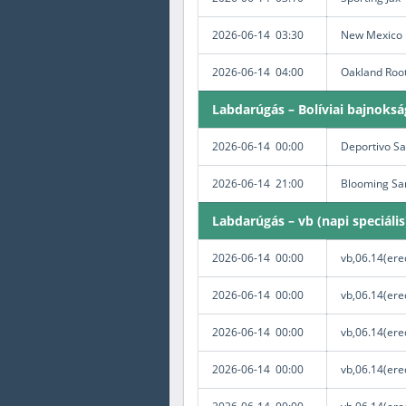
2026-06-14 03:30
New Mexico 
2026-06-14 04:00
Oakland Root
Labdarúgás – Bolíviai bajnoksá
2026-06-14 00:00
Deportivo Sa
2026-06-14 21:00
Blooming Sa
Labdarúgás – vb (napi speciális
2026-06-14 00:00
vb,06.14(ere
2026-06-14 00:00
vb,06.14(ere
2026-06-14 00:00
vb,06.14(ere
2026-06-14 00:00
vb,06.14(ered