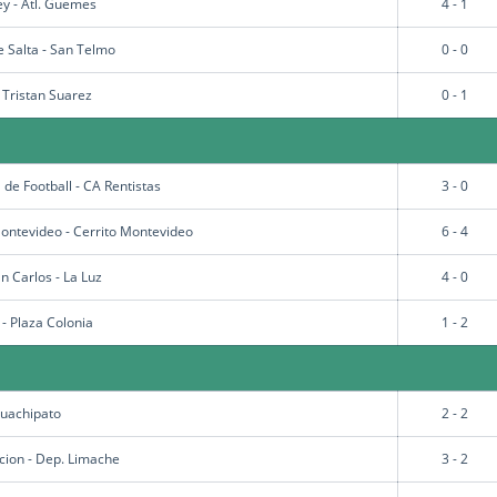
ey - Atl. Guemes
4 - 1
e Salta - San Telmo
0 - 0
 Tristan Suarez
0 - 1
 de Football - CA Rentistas
3 - 0
Montevideo - Cerrito Montevideo
6 - 4
n Carlos - La Luz
4 - 0
- Plaza Colonia
1 - 2
Huachipato
2 - 2
ion - Dep. Limache
3 - 2