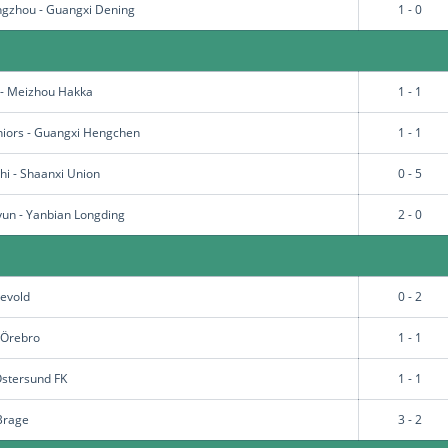
ngzhou - Guangxi Dening
1 - 0
- Meizhou Hakka
1 - 1
niors - Guangxi Hengchen
1 - 1
i - Shaanxi Union
0 - 5
un - Yanbian Longding
2 - 0
evold
0 - 2
 Örebro
1 - 1
 Östersund FK
1 - 1
Brage
3 - 2