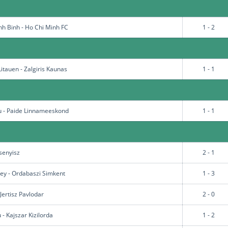
h Binh - Ho Chi Minh FC
1 - 2
tauen - Zalgiris Kaunas
1 - 1
 - Paide Linnameeskond
1 - 1
Zsenyisz
2 - 1
ey - Ordabaszi Simkent
1 - 3
Jertisz Pavlodar
2 - 0
 - Kajszar Kizilorda
1 - 2