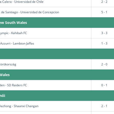
a Calera - Universidad de Chile
2 - 2
a de Santiago - Universidad de Concepcion
5 - 1
ew South Wales
ympic - Kahibah FC
3 - 3
Azzurri - Lambton Jaffas
1 - 3
 Törökország
2 - 0
Wales
nden - SD Raiders FC
0 - 1
női
azhong - Shaanxi Changan
2 - 1