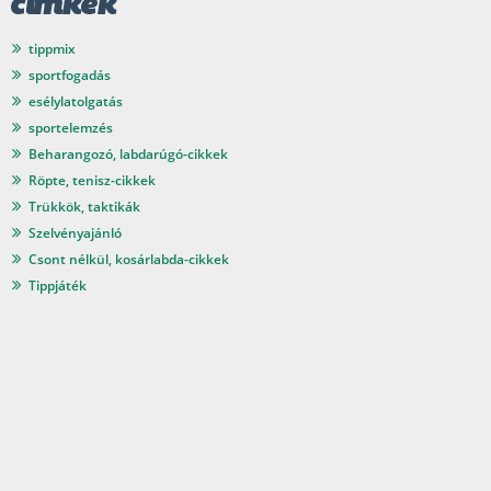
címkék
tippmix
sportfogadás
esélylatolgatás
sportelemzés
Beharangozó, labdarúgó-cikkek
Röpte, tenisz-cikkek
Trükkök, taktikák
Szelvényajánló
Csont nélkül, kosárlabda-cikkek
Tippjáték