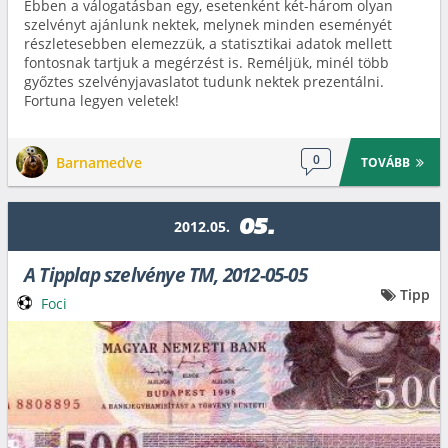
Ebben a válogatásban egy, esetenként két-három olyan
szelvényt ajánlunk nektek, melynek minden eseményét
részletesebben elemezzük, a statisztikai adatok mellett
fontosnak tartjuk a megérzést is. Reméljük, minél több
győztes szelvényjavaslatot tudunk nektek prezentálni.
Fortuna legyen veletek!
0
Barnamedve
TOVÁBB
05.
2012.05.
A Tipplap szelvénye TM, 2012-05-05
Tipp
Foci