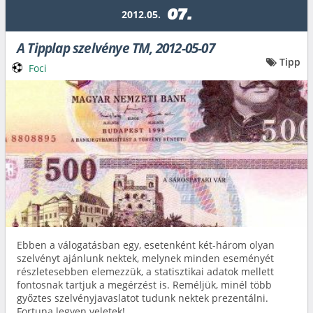
07.
2012.05.
A Tipplap szelvénye TM, 2012-05-07
Tipp
Foci
Ebben a válogatásban egy, esetenként két-három olyan
szelvényt ajánlunk nektek, melynek minden eseményét
részletesebben elemezzük, a statisztikai adatok mellett
fontosnak tartjuk a megérzést is. Reméljük, minél több
győztes szelvényjavaslatot tudunk nektek prezentálni.
Fortuna legyen veletek!