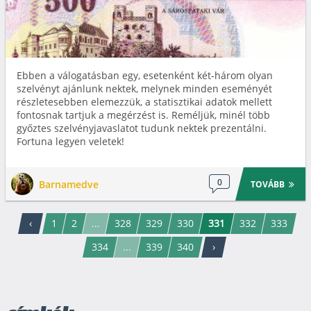
Ebben a válogatásban egy, esetenként két-három olyan
szelvényt ajánlunk nektek, melynek minden eseményét
részletesebben elemezzük, a statisztikai adatok mellett
fontosnak tartjuk a megérzést is. Reméljük, minél több
győztes szelvényjavaslatot tudunk nektek prezentálni.
Fortuna legyen veletek!
0
Barnamedve
TOVÁBB
‹
1
2
...
328
329
330
331
332
333
334
...
339
340
›