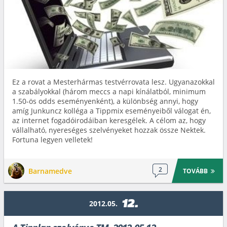
Ez a rovat a Mesterhármas testvérrovata lesz. Ugyanazokkal
a szabályokkal (három meccs a napi kínálatból, minimum
1.50-ös odds eseményenként), a különbség annyi, hogy
amíg Junkuncz kolléga a Tippmix eseményeiből válogat én,
az internet fogadóirodáiban keresgélek. A célom az, hogy
vállalható, nyereséges szelvényeket hozzak össze Nektek.
Fortuna legyen velletek!
2
Barnamedve
TOVÁBB
12.
2012.05.