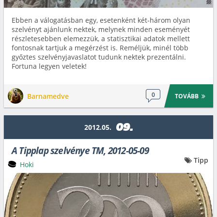
Ebben a válogatásban egy, esetenként két-három olyan
szelvényt ajánlunk nektek, melynek minden eseményét
részletesebben elemezzük, a statisztikai adatok mellett
fontosnak tartjuk a megérzést is. Reméljük, minél több
győztes szelvényjavaslatot tudunk nektek prezentálni.
Fortuna legyen veletek!
0
Barnamedve
TOVÁBB
09.
2012.05.
A Tipplap szelvénye TM, 2012-05-09
Tipp
Hoki