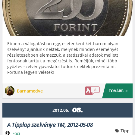
Ebben a válogatásban egy, esetenként két-három olyan
szelvényt ajánlunk nektek, melynek minden eseményét
részletesebben elemezzük, a statisztikai adatok mellett
fontosnak tartjuk a megérzést is. Reméljük, minél több
győztes szelvényjavaslatot tudunk nektek prezentálni.
Fortuna legyen veletek!
8
Barnamedve
TOVÁBB
08.
2012.05.
A Tipplap szelvénye TM, 2012-05-08
Tipp
Foci