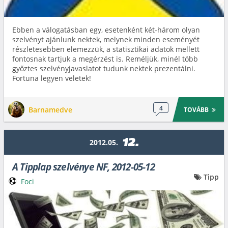
Ebben a válogatásban egy, esetenként két-három olyan
szelvényt ajánlunk nektek, melynek minden eseményét
részletesebben elemezzük, a statisztikai adatok mellett
fontosnak tartjuk a megérzést is. Reméljük, minél több
győztes szelvényjavaslatot tudunk nektek prezentálni.
Fortuna legyen veletek!
4
Barnamedve
TOVÁBB
12.
2012.05.
A Tipplap szelvénye NF, 2012-05-12
Tipp
Foci