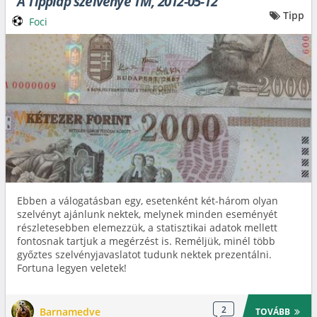
A Tipplap szelvénye TM, 2012-05-12
Tipp
Foci
Ebben a válogatásban egy, esetenként két-három olyan
szelvényt ajánlunk nektek, melynek minden eseményét
részletesebben elemezzük, a statisztikai adatok mellett
fontosnak tartjuk a megérzést is. Reméljük, minél több
győztes szelvényjavaslatot tudunk nektek prezentálni.
Fortuna legyen veletek!
2
Barnamedve
TOVÁBB