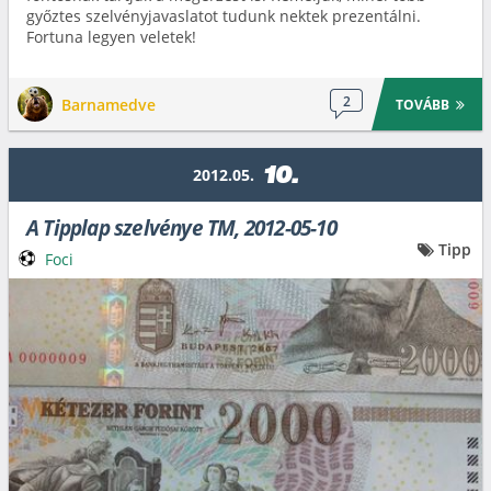
győztes szelvényjavaslatot tudunk nektek prezentálni.
Fortuna legyen veletek!
2
Barnamedve
TOVÁBB
10.
2012.05.
A Tipplap szelvénye TM, 2012-05-10
Tipp
Foci