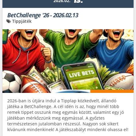
13.
2026.02.
BetChallenge '26 - 2026.02.13
Tippjáték
2026-ban is útjára indul a Tipplap közkedvelt, állandó
játéka a BetChallenge. A cél idén is az, hogy minél több
remek tippet osszunk meg egymás között, valamint egy jó
játékban mérkőzzünk meg egymással. A győztes
természetesen jutalomban részesül. Nagyon sok sikert
kívánunk mindenkinek! A játékszabályt mindenki olvassa el!