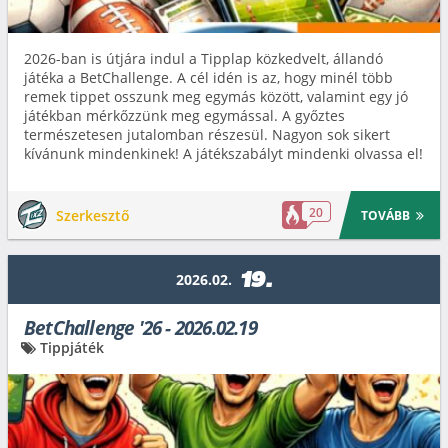
2026-ban is útjára indul a Tipplap közkedvelt, állandó
játéka a BetChallenge. A cél idén is az, hogy minél több
remek tippet osszunk meg egymás között, valamint egy jó
játékban mérkőzzünk meg egymással. A győztes
természetesen jutalomban részesül. Nagyon sok sikert
kívánunk mindenkinek! A játékszabályt mindenki olvassa el!
20
Szerkesztő
TOVÁBB
19.
2026.02.
BetChallenge '26 - 2026.02.19
Tippjáték