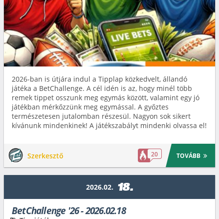
2026-ban is útjára indul a Tipplap közkedvelt, állandó
játéka a BetChallenge. A cél idén is az, hogy minél több
remek tippet osszunk meg egymás között, valamint egy jó
játékban mérkőzzünk meg egymással. A győztes
természetesen jutalomban részesül. Nagyon sok sikert
kívánunk mindenkinek! A játékszabályt mindenki olvassa el!
20
Szerkesztő
TOVÁBB
18.
2026.02.
BetChallenge '26 - 2026.02.18