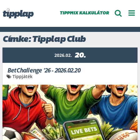
TIPPMIX KALKULÁTOR
Címke: Tipplap Club
20.
2026.02.
BetChallenge '26 - 2026.02.20
Tippjáték