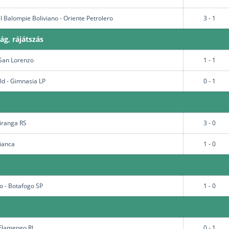
 Balompie Boliviano - Oriente Petrolero
3 - 1
g, rájátszás
 San Lorenzo
1 - 1
eld - Gimnasia LP
0 - 1
iranga RS
3 - 0
fianca
1 - 0
o - Botafogo SP
1 - 0
Flamengo RJ
0 - 1