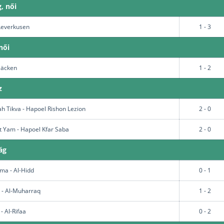
, női
 Leverkusen
1 - 3
női
Häcken
1 - 2
z
h Tikva - Hapoel Rishon Lezion
2 - 0
t Yam - Hapoel Kfar Saba
2 - 0
ág
ma - Al-Hidd
0 - 1
h - Al-Muharraq
1 - 2
- Al-Rifaa
0 - 2