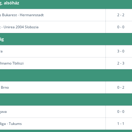
, alsóház
s Bukarest - Hermannstadt
2 - 2
 - Unirea 2004 Slobozia
0 - 0
ág
ra
3 - 0
Dinamo Tbiliszi
2 - 3
s Brno
0 - 2
lgava
0 - 0
Riga - Tukums
1 - 1