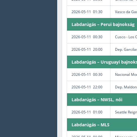
2026-05-11 01:30
Vasco da Gam
Labdarúgás – Perui bajnokság
2026-05-11 00:30
Cusco - Los 
2026-05-11 20:00
Dep. Garcilas
Labdarúgás – Uruguayi bajnok
2026-05-11 00:30
Nacional Mon
2026-05-11 22:00
Dep. Maldona
Labdarúgás – NWSL, női
2026-05-11 01:00
Seattle Reig
Labdarúgás – MLS