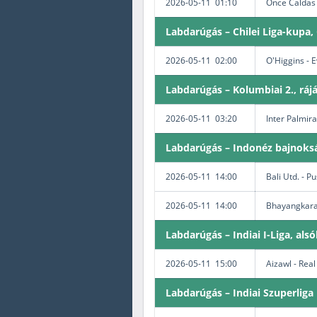
2026-05-11 01:10
Once Caldas 
Labdarúgás – Chilei Liga-kupa,
2026-05-11 02:00
O'Higgins - 
Labdarúgás – Kolumbiai 2., rájá
2026-05-11 03:20
Inter Palmir
Labdarúgás – Indonéz bajnoks
2026-05-11 14:00
Bali Utd. - 
2026-05-11 14:00
Bhayangkara 
Labdarúgás – Indiai I-Liga, als
2026-05-11 15:00
Aizawl - Rea
Labdarúgás – Indiai Szuperliga