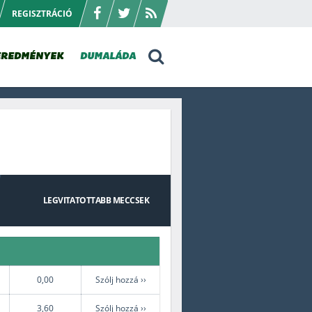
REGISZTRÁCIÓ
EREDMÉNYEK
DUMALÁDA
LEGVITATOTTABB
MECCSEK
0,00
Szólj hozzá ››
3,60
Szólj hozzá ››