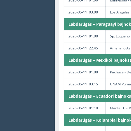
2026-05-11 01:00
Minnesota - 
2026-05-11 03:00
Los Angeles 
Labdarúgás – Paraguayi bajno
2026-05-11 01:00
Sp. Luqueno 
2026-05-11 22:45
Ameliano Asu
Labdarúgás – Mexikói bajnoksá
2026-05-11 01:00
Pachuca - De
2026-05-11 03:15
UNAM Pumas
Labdarúgás – Ecuadori bajnok
2026-05-11 01:10
Manta FC - 
Labdarúgás – Kolumbiai bajnok