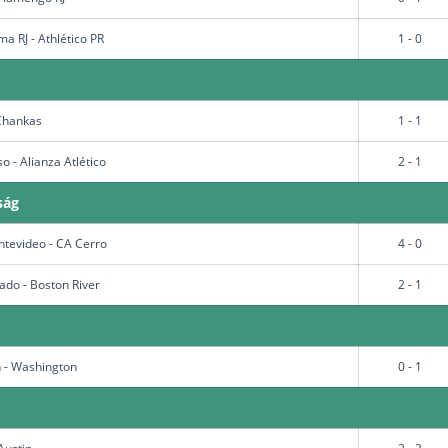
a RJ - Athlético PR
1 - 0
Chankas
1 - 1
o - Alianza Atlético
2 - 1
ság
tevideo - CA Cerro
4 - 0
do - Boston River
2 - 1
n - Washington
0 - 1