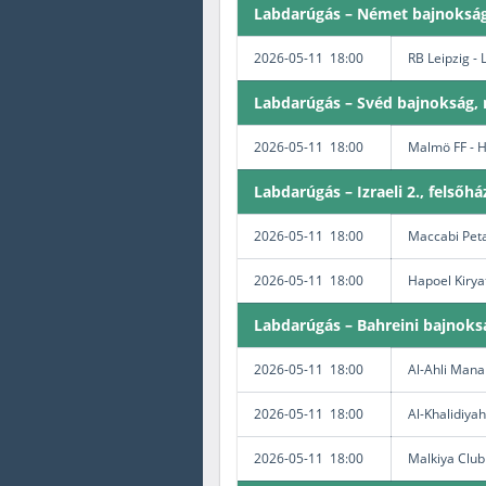
Labdarúgás – Német bajnokság
2026-05-11 18:00
RB Leipzig -
Labdarúgás – Svéd bajnokság, 
2026-05-11 18:00
Malmö FF - 
Labdarúgás – Izraeli 2., felsőhá
2026-05-11 18:00
Maccabi Peta
2026-05-11 18:00
Hapoel Kirya
Labdarúgás – Bahreini bajnoks
2026-05-11 18:00
Al-Ahli Mana
2026-05-11 18:00
Al-Khalidiya
2026-05-11 18:00
Malkiya Club 