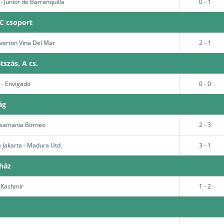
- Junior de Barranquilla
0 - 1
 C csoport
Everton Vina Del Mar
2 - 1
tszás, A cs.
a - Envigado
0 - 0
ág
Pusamania Borneo
2 - 3
Jakarta - Madura Utd.
3 - 1
óház
l Kashmir
1 - 2