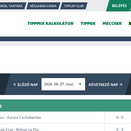
BELÉPÉS
KKÖK, TAKTIKÁK
KÉZILABDA-CIKKEK
TIPPLAP CLUB
TIPPMIX KALKULÁTOR
TIPPEK
MECCSEK
ELŐZŐ NAP
KÖVETKEZŐ NAP
g
tosi - Aurora Cochabamba
0 - 0
ta Cruz - Bolivar La Paz
0 - 0