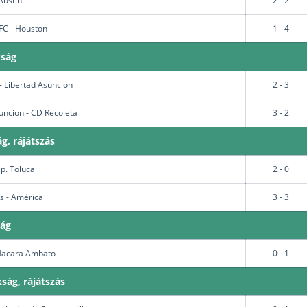
Austin
2 - 2
FC - Houston
1 - 4
kság
- Libertad Asuncion
2 - 3
ncion - CD Recoleta
3 - 2
g, rájátszás
p. Toluca
2 - 0
 - América
3 - 3
ság
Macara Ambato
0 - 1
ság, rájátszás