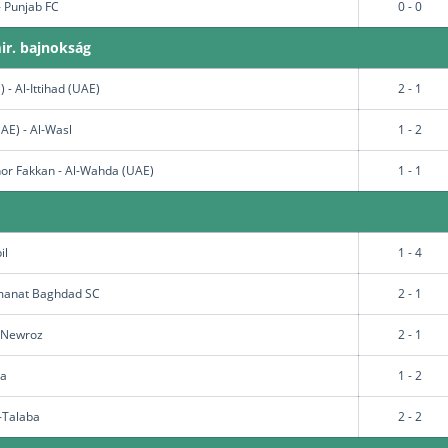
- Punjab FC
0 - 0
ir. bajnokság
 - Al-Ittihad (UAE)
2 - 1
AE) - Al-Wasl
1 - 2
hor Fakkan - Al-Wahda (UAE)
1 - 1
il
1 - 4
Amanat Baghdad SC
2 - 1
- Newroz
2 - 1
la
1 - 2
l-Talaba
2 - 2