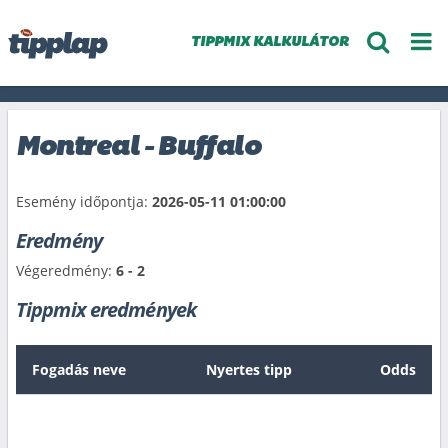
TIPPMIX KALKULÁTOR
Montreal - Buffalo
Esemény időpontja:
2026-05-11 01:00:00
Eredmény
Végeredmény:
6 - 2
Tippmix eredmények
Fogadás neve
Nyertes tipp
Odds