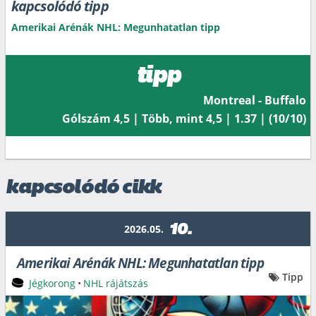
kapcsolódó tipp
Amerikai Arénák NHL: Megunhatatlan tipp
tipp
Montreal - Buffalo
Gólszám 4,5 | Több, mint 4,5 | 1.37 | (10/10)
kapcsolódó cikk
10.
2026.05.
Amerikai Arénák NHL: Megunhatatlan tipp
Tipp
Jégkorong
•
NHL rájátszás