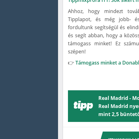
Tippmixpróra ITT! Sok sikert
Ahhoz, hogy mindezt tová
Tipplapot, és még jobb- és
fordultunk segítségül és elin
és segít abban, hogy a közös
támogass minket! Ez számun
szépen!
👉
Támogass minket a Donabl
Real Madrid - M
tipp
Real Madrid nyer
mint 2,5 büntető