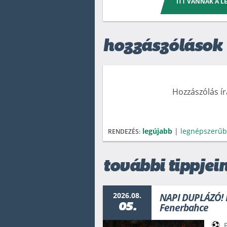
ITT VANNAK A 
hozzászólások
Hozzászólás í
legújabb
|
legnépszerű
RENDEZÉS:
további tippjein
2026.08.
NAPI DUPLÁZÓ! M
05.
Fenerbahce