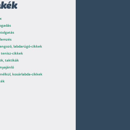
mkék
x
fogadás
atolgatás
elemzés
angozó, labdarúgó-cikkek
 tenisz-cikkek
k, taktikák
nyajánló
nélkül, kosárlabda-cikkek
ték