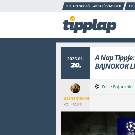
BEHARANGOZÓ, LABDARÚGÓ-CIKKEK
TRÜ
A Nap Tippje
2026.01.
BAJNOKOK L
20.
Foci
•
Bajnokok L
Barnamedve
ROI:
-12.8 %