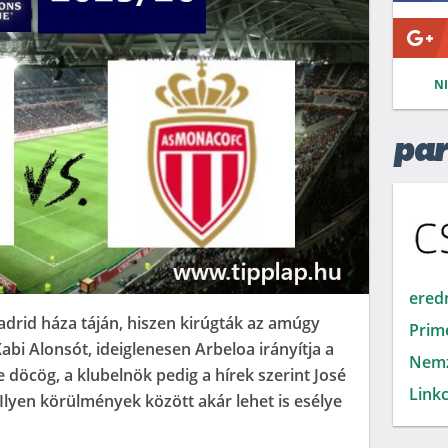
N
par
ered
adrid háza táján, hiszen kirúgták az amúgy
Prim
bi Alonsót, ideiglenesen Arbeloa irányítja a
Nemz
e döcög, a klubelnök pedig a hírek szerint José
Linkc
Ilyen körülmények között akár lehet is esélye