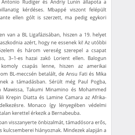
 Antonio Rudiger és Andriy Lunin állapota a
illanatig kérdéses. Mbappé viszont felépült
ante ellen gólt is szerzett, ma pedig egykori
n van a BL Ligafázisában, hiszen a 19. helyet
apaszkodnia azért, hogy ne essenek ki! Az utóbbi
zelem és három vereség szerepel a csapat
ss, 3–1-es hazai zakó Lorient ellen. Balogun
 komoly csapás lenne, hiszen az amerikai
rom BL-meccsén betalált, de Ansu Fati és Mika
hetnek a támadásban. Sérült még Paul Pogba,
ian Mawissa, Takumi Minamino és Mohammed
áli Krepin Diatta és Lamine Camara az Afrika-
delkezésre. Monaco így lényegében védelmi
alan kerettel érkezik a Bernabeuba.
ban visszanyerte önbizalmát, támadósora erős,
s kulcsemberei hiányoznak. Mindezek alapján a