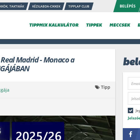
BELÉPÉS
KKÖK, TAKTIKÁK
KÉZILABDA-CIKKEK
TIPPLAP CLUB
TIPPMIX KALKULÁTOR
TIPPEK
MECCSEK
: Real Madrid - Monaco a
bel
IGÁJÁBAN
Tipp
igája
Je
Jelszó