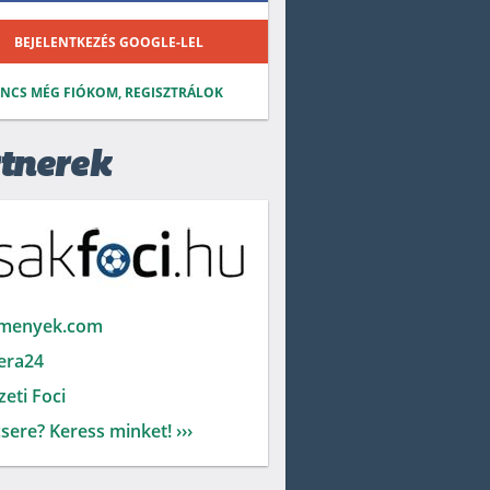
BEJELENTKEZÉS GOOGLE-LEL
INCS MÉG FIÓKOM, REGISZTRÁLOK
tnerek
menyek.com
era24
eti Foci
sere? Keress minket! ›››