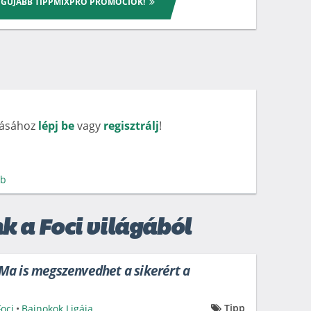
LEGÚJABB TIPPMIXPRO PROMÓCIÓK!
rásához
lépj be
vagy
regisztrálj
!
bb
k a Foci világából
a is megszenvedhet a sikerért a
Tipp
Foci
•
Bajnokok Ligája