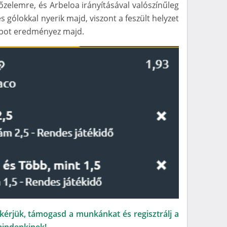
zelemre, és Arbeloa irányításával valószínűleg
s gólokkal nyerik majd, viszont a feszült helyzet
apot eredményez majd.
kérjük, támogasd a munkánkat és regisztrálj a