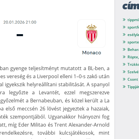
cí
tippmi
sport
esélyl
sport
Behar
Röpte,
Trükkö
ban gyenge teljesítményt mutatott a BL-ben, a
Szelvé
es vereség és a Liverpool elleni 1–0-s zakó után
Csont 
l igyekszik helyreállítani stabilitását. A spanyol
Tippjá
ra legyőzte a Levantét, ezzel megszerezve
győzelmét a Bernabeuban, és közel került a La
a első meccsén 26 lövést jegyeztek a hazaiak,
játék szempontjából. Ugyanakkor hiányozni fog
iatt, míg Eder Militao és Trent Alexander-Arnold
endelkezésre, további kulcsjátékosok, mint