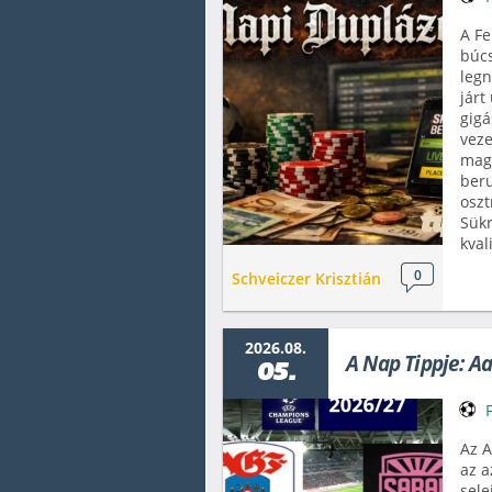
A Fe
búcs
legn
járt
gigá
veze
maga
beru
oszt
Sükr
kval
0
Schveiczer Krisztián
2026.08.
A Nap Tippje: A
05.
Az A
az a
sele