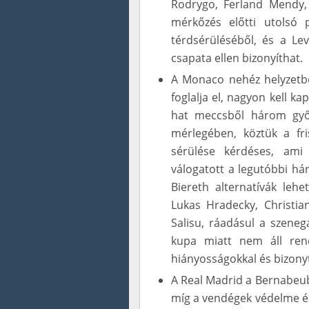
Rodrygo, Ferland Mendy,
mérkőzés előtti utolsó p
térdsérüléséből, és a Lev
csapata ellen bizonyíthat.
A Monaco nehéz helyzetbe
foglalja el, nagyon kell k
hat meccsből három győ
mérlegében, köztük a fri
sérülése kérdéses, ami
válogatott a legutóbbi há
Biereth alternatívák le
Lukas Hradecky, Christ
Salisu, ráadásul a szeneg
kupa miatt nem áll ren
hiányosságokkal és bizonyt
A Real Madrid a Bernabeu
míg a vendégek védelme é