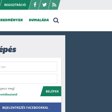
REGISZTRÁCIÓ
EREDMÉNYEK
DUMALÁDA
épés
gyezz meg!
BELÉPEK
emlékeztető
BEJELENTKEZÉS FACEBOOKKAL