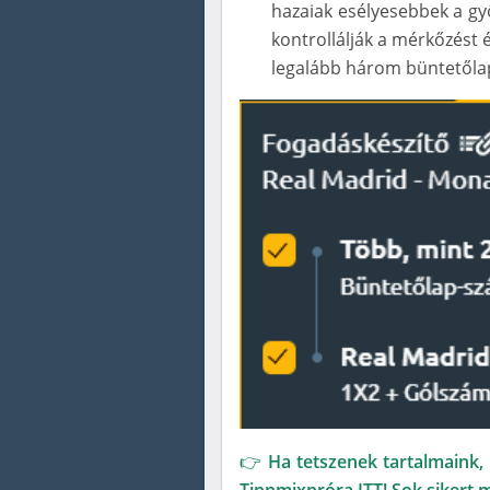
hazaiak esélyesebbek a győ
kontrollálják a mérkőzést é
legalább három büntetől
👉 Ha tetszenek tartalmaink, 