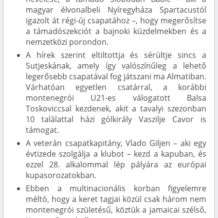
magyar élvonalbeli Nyíregyháza Spartacustól
igazolt át régi-új csapatához –, hogy megerősítse
a támadószekciót a bajnoki küzdelmekben és a
nemzetközi porondon.
A hírek szerint eltiltottja és sérültje sincs a
Sutjeskának, amely így valószínűleg a lehető
legerősebb csapatával fog játszani ma Almatiban.
Várhatóan egyetlen csatárral, a korábbi
montenegrói U21-es válogatott Balsa
Toskoviccsal kezdenek, akit a tavalyi szezonban
10 találattal házi gólkirály Vaszilje Cavor is
támogat.
A veterán csapatkapitány, Vlado Giljen – aki egy
évtizede szolgálja a klubot – kezd a kapuban, és
ezzel 28. alkalommal lép pályára az európai
kupasorozatokban.
Ebben a multinacionális korban figyelemre
méltó, hogy a keret tagjai közül csak három nem
montenegrói születésű, köztük a jamaicai szélső,