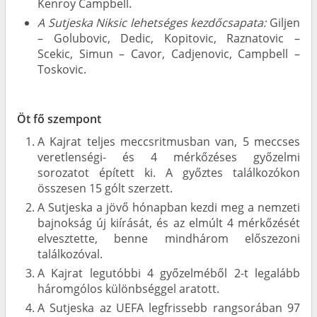
Kenroy Campbell.
A Sutjeska Niksic lehetséges kezdőcsapata:
Giljen
– Golubovic, Dedic, Kopitovic, Raznatovic –
Scekic, Simun – Cavor, Cadjenovic, Campbell –
Toskovic.
Öt fő szempont
A Kajrat teljes meccsritmusban van, 5 meccses
veretlenségi- és 4 mérkőzéses győzelmi
sorozatot épített ki. A győztes találkozókon
összesen 15 gólt szerzett.
A Sutjeska a jövő hónapban kezdi meg a nemzeti
bajnokság új kiírását, és az elmúlt 4 mérkőzését
elvesztette, benne mindhárom előszezoni
találkozóval.
A Kajrat legutóbbi 4 győzelméből 2-t legalább
háromgólos különbséggel aratott.
A Sutjeska az UEFA legfrissebb rangsorában 97