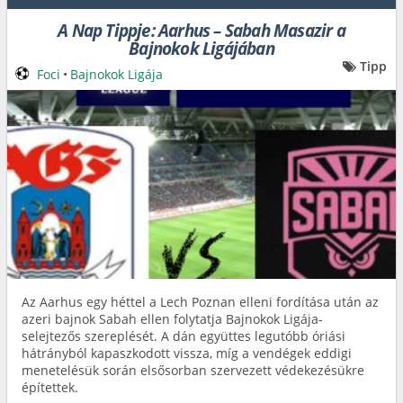
A Nap Tippje: Aarhus – Sabah Masazir a
Bajnokok Ligájában
Tipp
Foci
•
Bajnokok Ligája
Az Aarhus egy héttel a Lech Poznan elleni fordítása után az
azeri bajnok Sabah ellen folytatja Bajnokok Ligája-
selejtezős szereplését. A dán együttes legutóbb óriási
hátrányból kapaszkodott vissza, míg a vendégek eddigi
menetelésük során elsősorban szervezett védekezésükre
építettek.