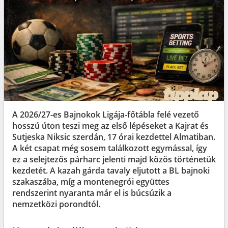
A 2026/27-es Bajnokok Ligája-főtábla felé vezető
hosszú úton teszi meg az első lépéseket a Kajrat és
Sutjeska Niksic szerdán, 17 órai kezdettel Almatiban.
A két csapat még sosem találkozott egymással, így
ez a selejtezős párharc jelenti majd közös történetük
kezdetét. A kazah gárda tavaly eljutott a BL bajnoki
szakaszába, míg a montenegrói együttes
rendszerint nyaranta már el is búcsúzik a
nemzetközi porondtól.