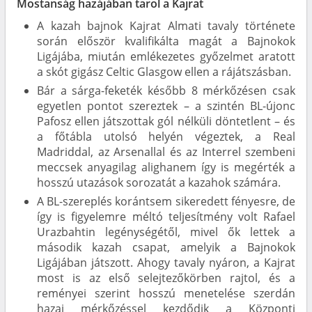
Mostanság hazájában tarol a Kajrat
A kazah bajnok Kajrat Almati tavaly története
során először kvalifikálta magát a Bajnokok
Ligájába, miután emlékezetes győzelmet aratott
a skót gigász Celtic Glasgow ellen a rájátszásban.
Bár a sárga-feketék később 8 mérkőzésen csak
egyetlen pontot szereztek – a szintén BL-újonc
Pafosz ellen játszottak gól nélküli döntetlent – és
a főtábla utolsó helyén végeztek, a Real
Madriddal, az Arsenallal és az Interrel szembeni
meccsek anyagilag alighanem így is megérték a
hosszú utazások sorozatát a kazahok számára.
A BL-szereplés korántsem sikeredett fényesre, de
így is figyelemre méltó teljesítmény volt Rafael
Urazbahtin legénységétől, mivel ők lettek a
második kazah csapat, amelyik a Bajnokok
Ligájában játszott. Ahogy tavaly nyáron, a Kajrat
most is az első selejtezőkörben rajtol, és a
reményei szerint hosszú menetelése szerdán
hazai mérkőzéssel kezdődik a Központi