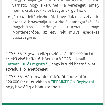
megpróbálják „túlélni” ezt a párharcot, de nem
várható, hogy elkerülhetik a vereséget, amely
nem is csak szűk különbségűnek ígérkezik.
Jó okkal feltételezhetjük, hogy Rafael Urazbahtin
csapata kihasználja a szurkolói támogatását, és
magabiztos előnnyel utazhat majd
Montenegróba, az egy hét múlva esedékes
visszavágóra.
FIGYELEM! Egészen elképesztő, akár 100.000 forint
értékű első befizetői bónusz a VEGAS.HU-nál!
Kattints IDE és regisztrálj,
hogy ki tudd használni az
egyedülálló lehetőséget!
FIGYELEM! Háromszintes üdvözlőbónusz, akár
120.000 forint értékben a
TIPPMIXPRÓn! Regisztrálj,
hogy hozzáférj a bónuszodhoz!