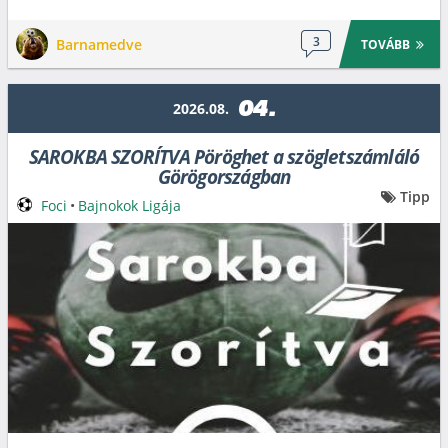
3
Barnamedve
TOVÁBB
04.
2026.08.
SAROKBA SZORÍTVA Pöröghet a szögletszámláló
Görögországban
Tipp
Foci
•
Bajnokok Ligája