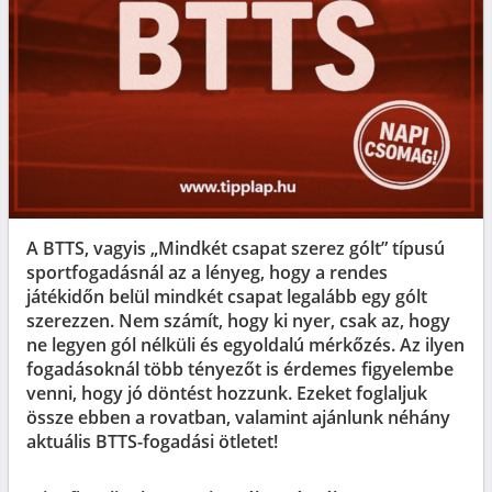
A BTTS, vagyis „Mindkét csapat szerez gólt” típusú
sportfogadásnál az a lényeg, hogy a rendes
játékidőn belül mindkét csapat legalább egy gólt
szerezzen. Nem számít, hogy ki nyer, csak az, hogy
ne legyen gól nélküli és egyoldalú mérkőzés. Az ilyen
fogadásoknál több tényezőt is érdemes figyelembe
venni, hogy jó döntést hozzunk. Ezeket foglaljuk
össze ebben a rovatban, valamint ajánlunk néhány
aktuális BTTS-fogadási ötletet!