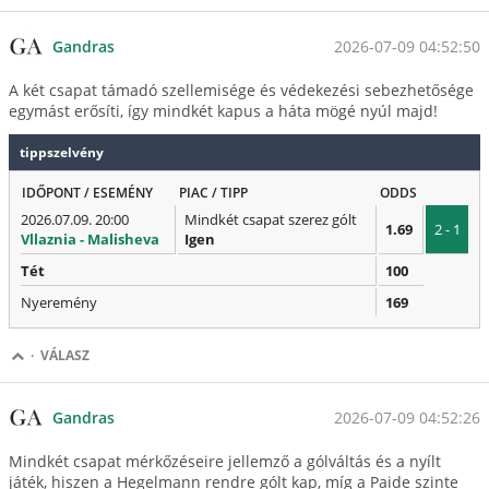
2026-07-09 04:52:50
Gandras
A két csapat támadó szellemisége és védekezési sebezhetősége
egymást erősíti, így mindkét kapus a háta mögé nyúl majd!
tippszelvény
IDŐPONT / ESEMÉNY
PIAC / TIPP
ODDS
2026.07.09. 20:00
Mindkét csapat szerez gólt
1.69
2 - 1
Vllaznia - Malisheva
Igen
Tét
100
Nyeremény
169
·
VÁLASZ
2026-07-09 04:52:26
Gandras
Mindkét csapat mérkőzéseire jellemző a gólváltás és a nyílt
játék, hiszen a Hegelmann rendre gólt kap, míg a Paide szinte