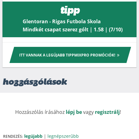
tipp
Glentoran - Rigas Futbola Skola
Mindkét csapat szerez gólt | 1.58 | (7/10)
ITT VANNAK A LEGÚJABB TIPPMIXPRO PROMÓCIÓK!
hozzászólások
Hozzászólás írásához
lépj be
vagy
regisztrálj
!
legújabb
|
legnépszerűbb
RENDEZÉS: