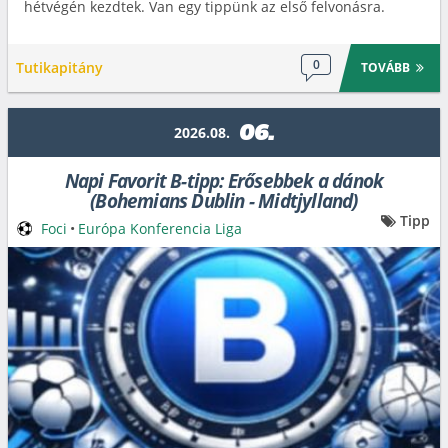
hétvégén kezdtek. Van egy tippünk az első felvonásra.
0
Tutikapitány
TOVÁBB
06.
2026.08.
Napi Favorit B-tipp: Erősebbek a dánok
(Bohemians Dublin - Midtjylland)
Tipp
Foci
•
Európa Konferencia Liga