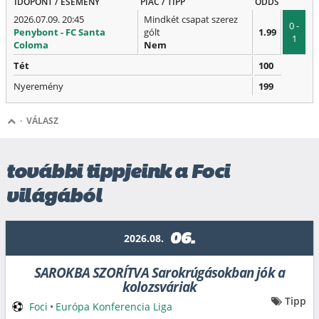
IDŐPONT / ESEMÉNY
PIAC / TIPP
ODDS
2026.07.09. 20:45
Mindkét csapat szerez
0 -
Penybont - FC Santa
gólt
1.99
1
Coloma
Nem
Tét
100
Nyeremény
199
·
VÁLASZ
további tippjeink a Foci
világából
06.
2026.08.
SAROKBA SZORÍTVA Sarokrúgásokban jók a
kolozsváriak
Tipp
Foci
•
Európa Konferencia Liga