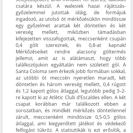
csatára készül. A walesiek hazai rájátszás-
győzelemmel jutottak idáig, de formájuk
ingadozó, az utolsó öt mérkőzésükön mindössze
egy győzelmet arattak két döntetlen és két
vereség mellett, miközben támadásban
kifejezetten visszafogottak, meccsenként csupán
0,4 gólt szereznek, és 0,8-at kapnak!
Mérkőzéseiket rendre alacsony góltermés
jellemzi, amit az is alátámaszt, hogy több
találkozójukon egyáltalán nem született gól. A
Santa Coloma sem érkezik jobb formában sokkal,
az utóbbi öt meccsén nyeretlen maradt, két
döntetlen és három vereség mellett, 0,4 rúgott
és 1,2 kapott gólos átlaggal, legutóbb pedig 3–2-
re kapott ki az Atlètic Club d’Escaldes ellen. A két
csapat korábban már találkozott ebben a
sorozatban, és mindkét mérkőzés döntetlennel
zárult, meccsenként mindössze 0,5-0,5 gólos
átlaggal, ami kiegyenlített játékot és védekező
felfogást tükröz. A statisztikák is ezt erősítik, a