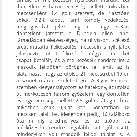
döntetlen és három vereség mellett, miközben
meccsenként 1,4 gólt szerzett, de riasztóan
sokat, 3,2-t kapott, ami komoly védekezési
megingásokat jelez. Legutóbb egy 3–3-as
döntetlent játszott a Dundela ellen, ahol
támadásban életveszélyes, hátul viszont széteső
arcát mutatta. Felkészülési meccsein is nyílt játék
jellemezte, öt találkozóból négyen mindkét
csapat betalált, és a mérkőzéseik rendszerint a
második félidőben pörögnek fel, amit az is
alátámaszt, hogy az utolsó 21 meccsükből 19-en
a szünet után is született gól. A Rigas FS ezzel
szemben kiegyensúlyozott és hatékony, az utolsó
öt mérkőzésén három győzelem, egy döntetlen
és egy vereség mellett 2,6 gólos átlagot hoz,
miközben csak 0,8-at kap. Sorozatban 18
meccsen talált be, idegenben pedig 16 találkozó
óta mindig eredményes, és az utóbbi tíz
mérkőzésén rendre legalább két gól esett,
mindegyiken volt második félidei találat is. A