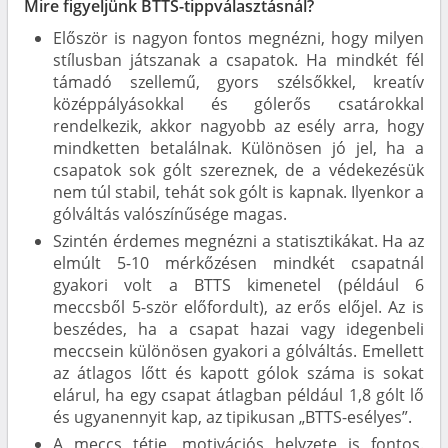
Mire figyeljünk BTTS-tippválasztásnál?
Először is nagyon fontos megnézni, hogy milyen
stílusban játszanak a csapatok. Ha mindkét fél
támadó szellemű, gyors szélsőkkel, kreatív
középpályásokkal és gólerős csatárokkal
rendelkezik, akkor nagyobb az esély arra, hogy
mindketten betalálnak. Különösen jó jel, ha a
csapatok sok gólt szereznek, de a védekezésük
nem túl stabil, tehát sok gólt is kapnak. Ilyenkor a
gólváltás valószínűsége magas.
Szintén érdemes megnézni a statisztikákat. Ha az
elmúlt 5-10 mérkőzésen mindkét csapatnál
gyakori volt a BTTS kimenetel (például 6
meccsből 5-ször előfordult), az erős előjel. Az is
beszédes, ha a csapat hazai vagy idegenbeli
meccsein különösen gyakori a gólváltás. Emellett
az átlagos lőtt és kapott gólok száma is sokat
elárul, ha egy csapat átlagban például 1,8 gólt lő
és ugyanennyit kap, az tipikusan „BTTS-esélyes”.
A meccs tétje, motivációs helyzete is fontos.