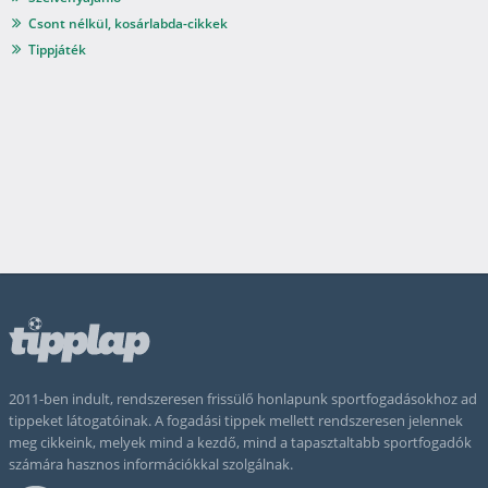
Csont nélkül, kosárlabda-cikkek
Tippjáték
2011-ben indult, rendszeresen frissülő honlapunk sportfogadásokhoz ad
tippeket látogatóinak. A fogadási tippek mellett rendszeresen jelennek
meg cikkeink, melyek mind a kezdő, mind a tapasztaltabb sportfogadók
számára hasznos információkkal szolgálnak.