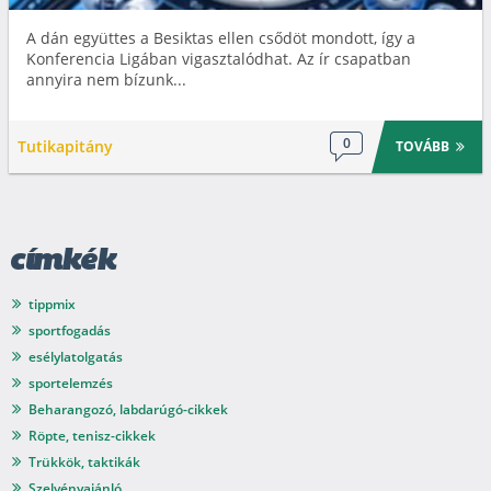
A dán együttes a Besiktas ellen csődöt mondott, így a
Konferencia Ligában vigasztalódhat. Az ír csapatban
annyira nem bízunk...
0
Tutikapitány
TOVÁBB
címkék
tippmix
sportfogadás
esélylatolgatás
sportelemzés
Beharangozó, labdarúgó-cikkek
Röpte, tenisz-cikkek
Trükkök, taktikák
Szelvényajánló