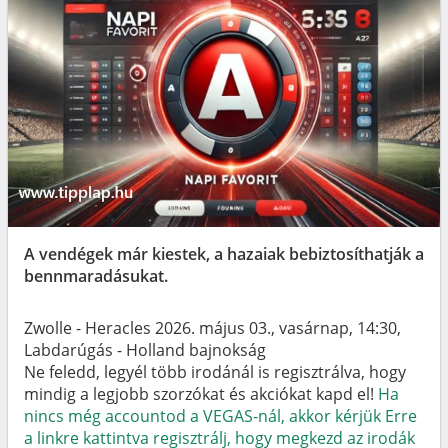
A vendégek már kiestek, a hazaiak bebiztosíthatják a
bennmaradásukat.
Zwolle - Heracles 2026. május 03., vasárnap, 14:30,
Labdarúgás - Holland bajnokság
Ne feledd, legyél több irodánál is regisztrálva, hogy
mindig a legjobb szorzókat és akciókat kapd el!
Ha
nincs még accountod a VEGAS-nál, akkor kérjük Erre
a linkre kattintva regisztrálj, hogy megkezd az irodák