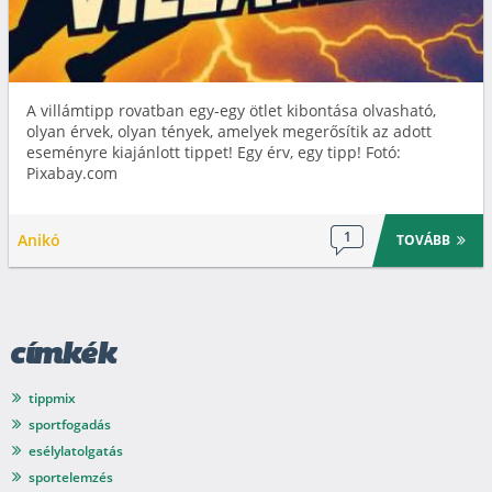
A villámtipp rovatban egy-egy ötlet kibontása olvasható,
olyan érvek, olyan tények, amelyek megerősítik az adott
eseményre kiajánlott tippet! Egy érv, egy tipp! Fotó:
Pixabay.com
1
Anikó
TOVÁBB
címkék
tippmix
sportfogadás
esélylatolgatás
sportelemzés