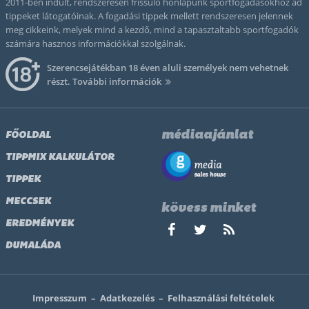
2011-ben indult, rendszeresen frissülő honlapunk sportfogadásokhoz ad
tippeket látogatóinak. A fogadási tippek mellett rendszeresen jelennek
meg cikkeink, melyek mind a kezdő, mind a tapasztaltabb sportfogadók
számára hasznos információkkal szolgálnak.
Szerencsejátékban 18 éven aluli személyek nem vehetnek
részt.
További információk
médiaajánlat
FŐOLDAL
TIPPMIX KALKULÁTOR
TIPPEK
MECCSEK
kövess minket
EREDMÉNYEK
DUMALÁDA
Impresszum
–
Adatkezelés
–
Felhasználási feltételek