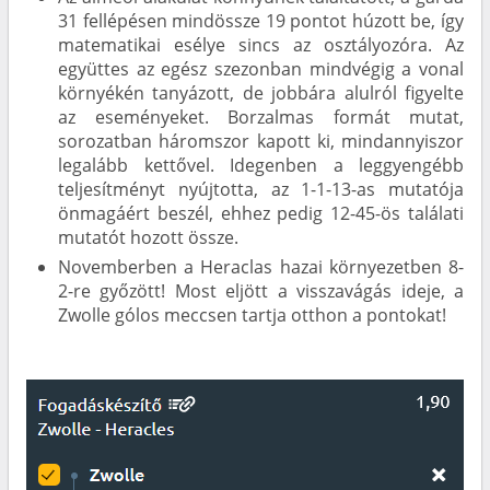
31 fellépésen mindössze 19 pontot húzott be, így
matematikai esélye sincs az osztályozóra. Az
együttes az egész szezonban mindvégig a vonal
környékén tanyázott, de jobbára alulról figyelte
az eseményeket. Borzalmas formát mutat,
sorozatban háromszor kapott ki, mindannyiszor
legalább kettővel. Idegenben a leggyengébb
teljesítményt nyújtotta, az 1-1-13-as mutatója
önmagáért beszél, ehhez pedig 12-45-ös találati
mutatót hozott össze.
Novemberben a Heraclas hazai környezetben 8-
2-re győzött! Most eljött a visszavágás ideje, a
Zwolle gólos meccsen tartja otthon a pontokat!