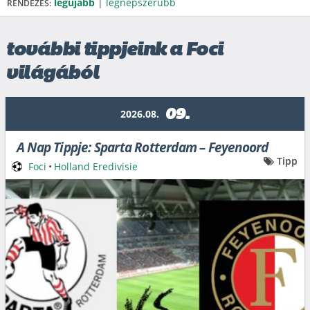
legújabb
|
legnépszerűbb
RENDEZÉS:
további tippjeink a Foci
világából
09.
2026.08.
A Nap Tippje: Sparta Rotterdam – Feyenoord
Tipp
Foci
•
Holland Eredivisie