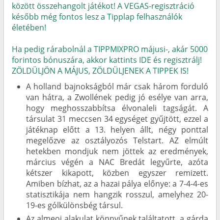
között összehangolt játékot! A VEGAS-regisztráció
később még fontos lesz a Tipplap felhasználók
életében!
Ha pedig rárabolnál a TIPPMIXPRO májusi-, akár 5000
forintos bónuszára, akkor kattints IDE és regisztrálj!
ZÖLDÜLJÖN A MÁJUS, ZÖLDÜLJENEK A TIPPEK IS!
A holland bajnokságból már csak három forduló
van hátra, a Zwollének pedig jó esélye van arra,
hogy meghosszabbítsa élvonaleli tagságát. A
társulat 31 meccsen 34 egységet gyűjtött, ezzel a
játéknap előtt a 13. helyen állt, négy ponttal
megelőzve az osztályozós Telstart. AZ elmúlt
hetekben mondjuk nem jöttek az eredmények,
március végén a NAC Bredát legyűrte, azóta
kétszer kikapott, közben egyszer remizett.
Amiben bízhat, az a hazai pálya előnye: a 7-4-4-es
statisztikája nem hangzik rosszul, amelyhez 20-
19-es gólkülönsbég társul.
Az almeoi alakulat könnyűnek találtatott, a gárda