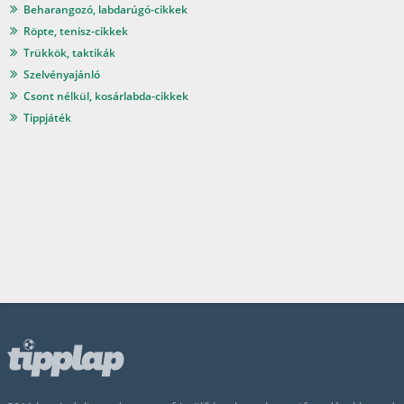
Beharangozó, labdarúgó-cikkek
Röpte, tenisz-cikkek
Trükkök, taktikák
Szelvényajánló
Csont nélkül, kosárlabda-cikkek
Tippjáték