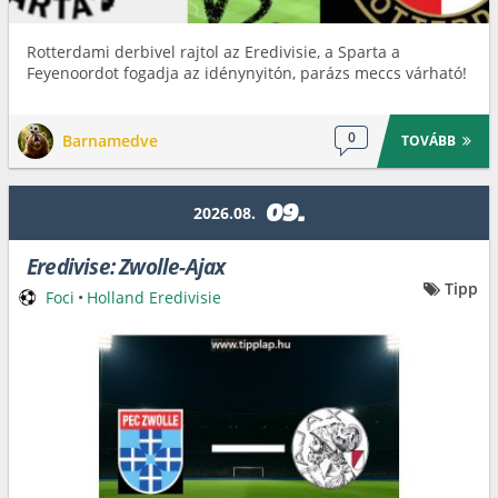
Rotterdami derbivel rajtol az Eredivisie, a Sparta a
Feyenoordot fogadja az idénynyitón, parázs meccs várható!
0
Barnamedve
TOVÁBB
09.
2026.08.
Eredivise: Zwolle-Ajax
Tipp
Foci
•
Holland Eredivisie