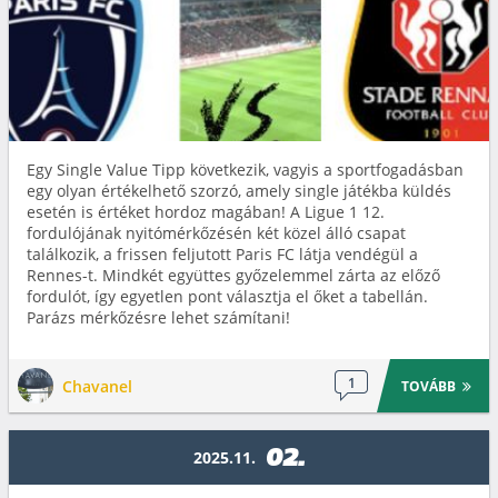
Egy Single Value Tipp következik, vagyis a sportfogadásban
egy olyan értékelhető szorzó, amely single játékba küldés
esetén is értéket hordoz magában! A Ligue 1 12.
fordulójának nyitómérkőzésén két közel álló csapat
találkozik, a frissen feljutott Paris FC látja vendégül a
Rennes-t. Mindkét együttes győzelemmel zárta az előző
fordulót, így egyetlen pont választja el őket a tabellán.
Parázs mérkőzésre lehet számítani!
1
Chavanel
TOVÁBB
02.
2025.11.