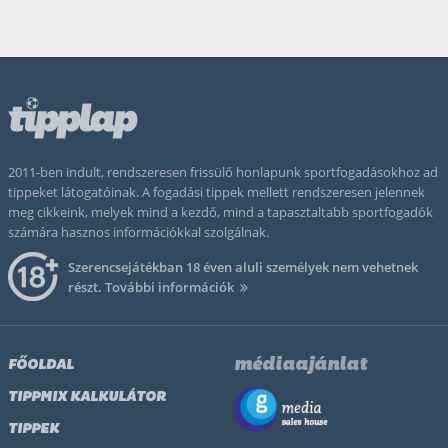
2011-ben indult, rendszeresen frissülő honlapunk sportfogadásokhoz ad
tippeket látogatóinak. A fogadási tippek mellett rendszeresen jelennek
meg cikkeink, melyek mind a kezdő, mind a tapasztaltabb sportfogadók
számára hasznos információkkal szolgálnak.
Szerencsejátékban 18 éven aluli személyek nem vehetnek
részt.
További információk
médiaajánlat
FŐOLDAL
TIPPMIX KALKULÁTOR
TIPPEK