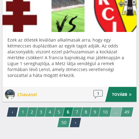
Ezek az ötletek kiválóan alkalmasak arra, hogy egy
kétmeccses duplázóban az egyik tagot adják. Az odds
alacsonyabb, viszont ezzel párhuzamosan a kockázat
mértéke csökken! A francia bajnokság mai játéknapján a
Ligue 1 sereghajtója, a Metz látja vendégül a remek
formában lévő Lenst, amely ötmeccses veretlenségi
sorozattal a háta mögött érkezik.
1
Chavanel
TOVÁBB
‹
1
2
3
4
5
6
7
8
9
10
...
49
50
›