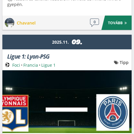
gyepén.
0
Chavanel
TOVÁBB
09.
2025.11.
Ligue 1: Lyon-PSG
Tipp
Foci
•
Francia
•
Ligue 1