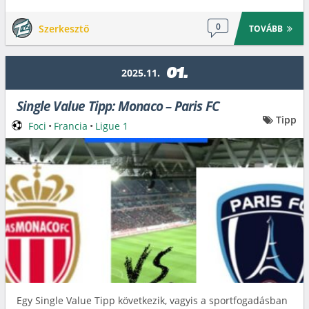
0
Szerkesztő
TOVÁBB
01.
2025.11.
Single Value Tipp: Monaco – Paris FC
Tipp
Foci
•
Francia
•
Ligue 1
Egy Single Value Tipp következik, vagyis a sportfogadásban