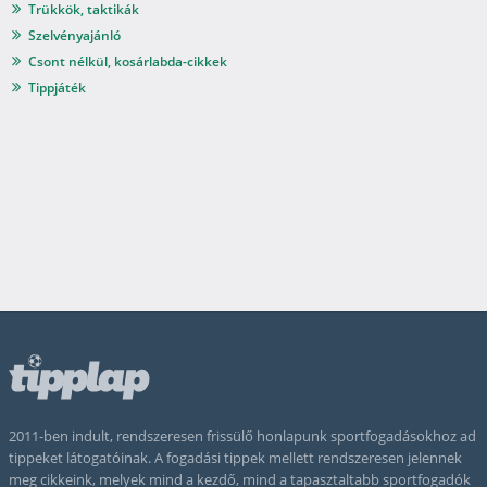
Trükkök, taktikák
Szelvényajánló
Csont nélkül, kosárlabda-cikkek
Tippjáték
2011-ben indult, rendszeresen frissülő honlapunk sportfogadásokhoz ad
tippeket látogatóinak. A fogadási tippek mellett rendszeresen jelennek
meg cikkeink, melyek mind a kezdő, mind a tapasztaltabb sportfogadók