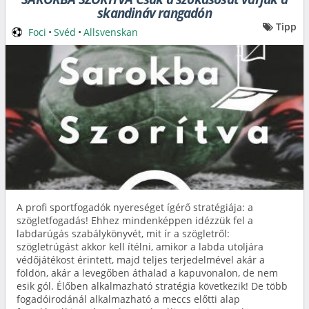
skandináv rangadón
Tipp
Foci
•
Svéd
•
Allsvenskan
A profi sportfogadók nyereséget ígérő stratégiája: a
szögletfogadás! Ehhez mindenképpen idézzük fel a
labdarúgás szabálykönyvét, mit ír a szögletről:
szögletrúgást akkor kell ítélni, amikor a labda utoljára
védőjátékost érintett, majd teljes terjedelmével akár a
földön, akár a levegőben áthalad a kapuvonalon, de nem
esik gól. Élőben alkalmazható stratégia következik! De több
fogadóirodánál alkalmazható a meccs előtti alap