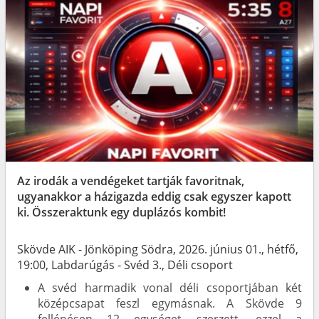
Az irodák a vendégeket tartják favoritnak,
ugyanakkor a házigazda eddig csak egyszer kapott
ki. Összeraktunk egy duplázós kombit!
Skövde AIK - Jönköping Södra, 2026. június 01., hétfő,
19:00, Labdarúgás - Svéd 3., Déli csoport
A svéd harmadik vonal déli csoportjában két
középcsapat feszl egymásnak. A Skövde 9
fellépésen 12 egységet szerzett, ezzel a