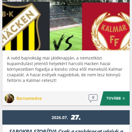
A svéd bajnokság mai játéknapján, a nemzetközi
kupaindulást jelentő helyekért harcoló Hacken hazai
környezetben fogadja a kiesési zóna elől menekülő Kalmar
csapatát. A hazai esélyek nagyobbak, de nem lesz könnyű
feltörni a Kalmar-reteszt!
0
Barnamedve
TOVÁBB
27.
2026.07.
SAROKBA SZORÍTVA Csak a szokásosat várjuk a