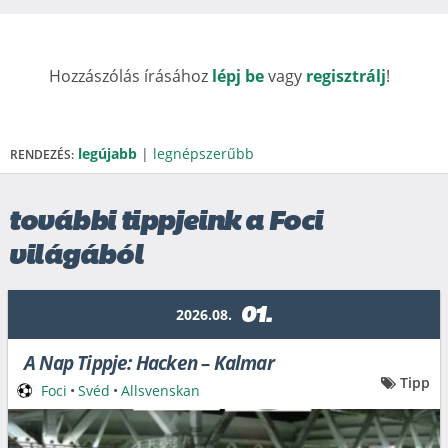
Hozzászólás írásához
lépj be
vagy
regisztrálj
!
legújabb
|
legnépszerűbb
RENDEZÉS:
további tippjeink a Foci
világából
01.
2026.08.
A Nap Tippje: Hacken – Kalmar
Tipp
Foci
•
Svéd
•
Allsvenskan