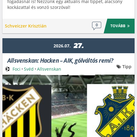
fogadásnál is! Nézzünk egy aktuális mai tippet, alacsony
kockázattal és vonzó szorzóval!
0
Schveiczer Krisztián
TOVÁBB
27.
2026.07.
Allsvenskan: Hacken – AIK, gólváltós remi?
Tipp
Foci
•
Svéd
•
Allsvenskan