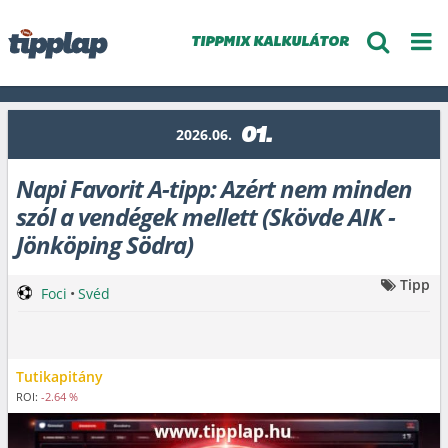
TIPPMIX KALKULÁTOR
01.
2026.06.
Napi Favorit A-tipp: Azért nem minden
szól a vendégek mellett (Skövde AIK -
Jönköping Södra)
Tipp
Foci
•
Svéd
Tutikapitány
ROI:
-2.64 %