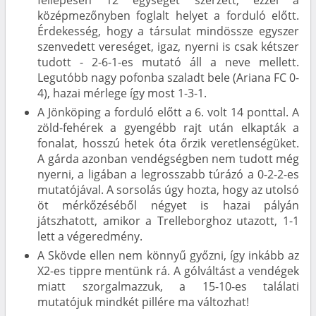
középmezőnyben foglalt helyet a forduló előtt.
Érdekesség, hogy a társulat mindössze egyszer
szenvedett vereséget, igaz, nyerni is csak kétszer
tudott - 2-6-1-es mutató áll a neve mellett.
Legutóbb nagy pofonba szaladt bele (Ariana FC 0-
4), hazai mérlege így most 1-3-1.
A Jönköping a forduló előtt a 6. volt 14 ponttal. A
zöld-fehérek a gyengébb rajt után elkapták a
fonalat, hosszú hetek óta őrzik veretlenségüket.
A gárda azonban vendégségben nem tudott még
nyerni, a ligában a legrosszabb túrázó a 0-2-2-es
mutatójával. A sorsolás úgy hozta, hogy az utolsó
öt mérkőzéséből négyet is hazai pályán
játszhatott, amikor a Trelleborghoz utazott, 1-1
lett a végeredmény.
A Skövde ellen nem könnyű győzni, így inkább az
X2-es tippre mentünk rá. A gólváltást a vendégek
miatt szorgalmazzuk, a 15-10-es találati
mutatójuk mindkét pillére ma változhat!