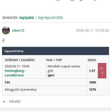
legújabb
|
legnépszerűbb
RENDEZÉS:
2026-06-11 18:29:04
eden12
✌️
tippszelvény
IDŐPONT / ESEMÉNY
PIAC / TIPP
ODDS
2026.06.11. 19:00
Mindkét csapat szerez
0 -
Helsingborg -
gólt
1.57
3
Landskrona
Igen
Tét
1000
Kihagyott nyeremény
1570
·
VÁLASZ