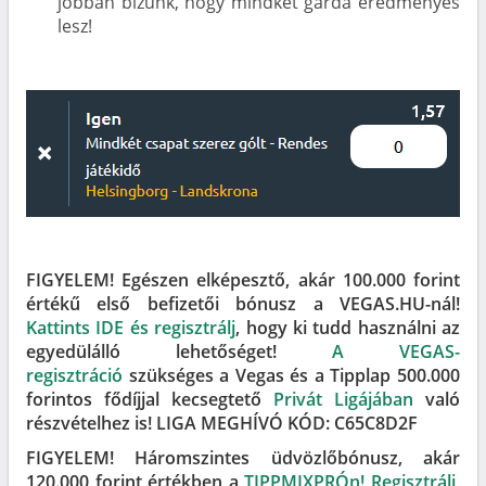
jobban bízunk, hogy mindkét gárda eredményes
lesz!
FIGYELEM! Egészen elképesztő, akár 100.000 forint
értékű első befizetői bónusz a VEGAS.HU-nál!
Kattints IDE és regisztrálj
, hogy ki tudd használni az
egyedülálló lehetőséget!
A VEGAS-
regisztráció
szükséges a Vegas és a Tipplap 500.000
forintos fődíjjal kecsegtető
Privát Ligájában
való
részvételhez is! LIGA MEGHÍVÓ KÓD: C65C8D2F
FIGYELEM! Háromszintes üdvözlőbónusz, akár
120.000 forint értékben a
TIPPMIXPRÓn! Regisztrálj
,