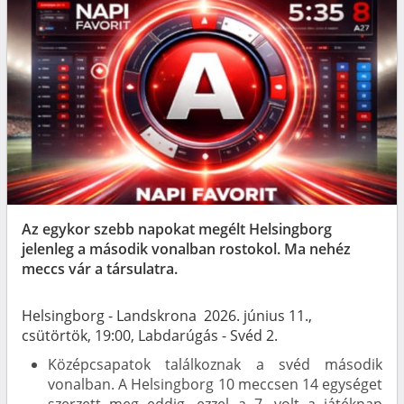
Az egykor szebb napokat megélt Helsingborg
jelenleg a második vonalban rostokol. Ma nehéz
meccs vár a társulatra.
Helsingborg - Landskrona 2026. június 11.,
csütörtök, 19:00, Labdarúgás - Svéd 2.
Középcsapatok találkoznak a svéd második
vonalban. A Helsingborg 10 meccsen 14 egységet
szerzett meg eddig, ezzel a 7. volt a játéknap