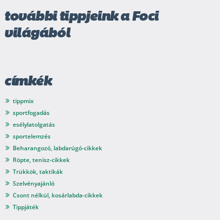
további tippjeink a Foci
világából
címkék
tippmix
sportfogadás
esélylatolgatás
sportelemzés
Beharangozó, labdarúgó-cikkek
Röpte, tenisz-cikkek
Trükkök, taktikák
Szelvényajánló
Csont nélkül, kosárlabda-cikkek
Tippjáték