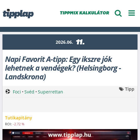
TIPPMIX KALKULÁTOR
11.
2026.06.
Napi Favorit A-tipp: Egy ikszre jók
lehetnek a vendégek? (Helsingborg -
Landskrona)
Tipp
Foci
•
Svéd
•
Superrettan
Tutikapitány
ROI:
-2.72 %