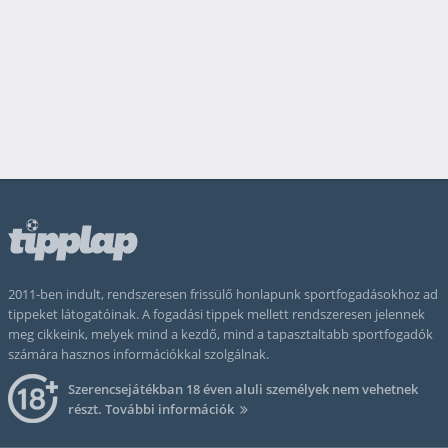
2011-ben indult, rendszeresen frissülő honlapunk sportfogadásokhoz ad
tippeket látogatóinak. A fogadási tippek mellett rendszeresen jelennek
meg cikkeink, melyek mind a kezdő, mind a tapasztaltabb sportfogadók
számára hasznos információkkal szolgálnak.
Szerencsejátékban 18 éven aluli személyek nem vehetnek
részt.
További információk