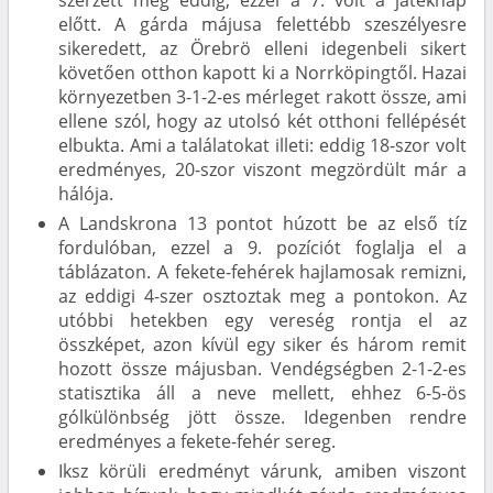
előtt. A gárda májusa felettébb szeszélyesre
sikeredett, az Örebrö elleni idegenbeli sikert
követően otthon kapott ki a Norrköpingtől. Hazai
környezetben 3-1-2-es mérleget rakott össze, ami
ellene szól, hogy az utolsó két otthoni fellépését
elbukta. Ami a találatokat illeti: eddig 18-szor volt
eredményes, 20-szor viszont megzördült már a
hálója.
A Landskrona 13 pontot húzott be az első tíz
fordulóban, ezzel a 9. pozíciót foglalja el a
táblázaton. A fekete-fehérek hajlamosak remizni,
az eddigi 4-szer osztoztak meg a pontokon. Az
utóbbi hetekben egy vereség rontja el az
összképet, azon kívül egy siker és három remit
hozott össze májusban. Vendégségben 2-1-2-es
statisztika áll a neve mellett, ehhez 6-5-ös
gólkülönbség jött össze. Idegenben rendre
eredményes a fekete-fehér sereg.
Iksz körüli eredményt várunk, amiben viszont