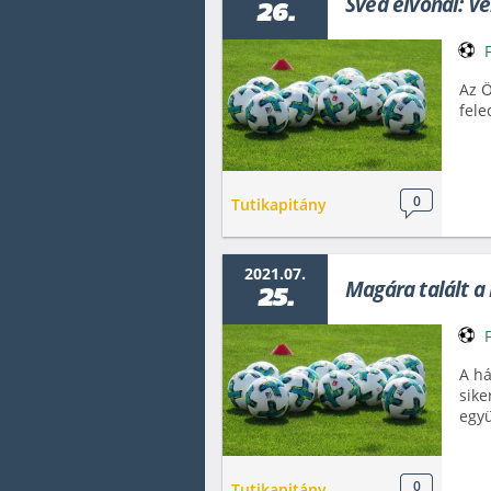
Svéd élvonal: V
26.
Az Ö
fele
0
Tutikapitány
2021.07.
Magára talált 
25.
A há
sike
együ
0
Tutikapitány