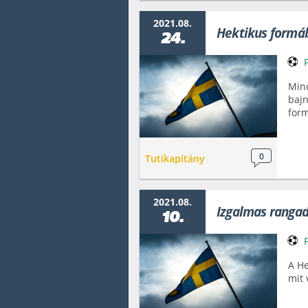
2021.08.
Hektikus formá
24.
Mind
bajn
form
0
Tutikapitány
2021.08.
Izgalmas ranga
10.
A He
mit 