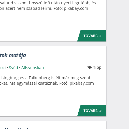
salund viszont hosszú idő után nyert legutóbb, és
on azért nem szabad leírni. Fotó: pixabay.com
TOVÁBB
tok csatája
Tipp
Foci
•
Svéd
•
Allsvenskan
lsingborg és a Falkenberg is élt már meg szebb
kat. Ma egymással csatáznak. Fotó: pixabay.com
TOVÁBB