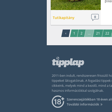
pix
0
Tutikapitány
‹
1
2
...
21
22
2011-ben indult, rendszeresen frissülő
tippeket látogatóinak. A fogadási tippe
cikkeink, melyek mind a kezdő, mind a 
hasznos információkkal szolgálnak.
Szerencsejátékban 18 éven al
További információk