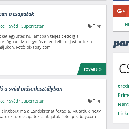
ban a csapatok
N
Tipp
Foci
•
Svéd
•
Superrettan
két együttes hullámzóan teljesít eddig a
okságban. Ma egymás ellen kellene javítaniuk a
par
ájukon. Fotó: pixabay.com
TOVÁBB
ered
dó a svéd másodosztályban
Prim
Tipp
Foci
•
Svéd
•
Superrettan
Nemz
lsingborg ma a Landskronát fogadja. Mutatjuk, hogy
Linkc
várunk az élcsapatok csatájától. Fotó: pixabay.com