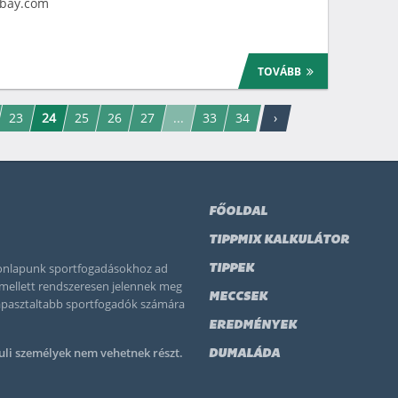
abay.com
TOVÁBB
23
24
25
26
27
...
33
34
›
FŐOLDAL
TIPPMIX KALKULÁTOR
 honlapunk sportfogadásokhoz ad
TIPPEK
k mellett rendszeresen jelennek meg
MECCSEK
tapasztaltabb sportfogadók számára
EREDMÉNYEK
uli személyek nem vehetnek részt.
DUMALÁDA