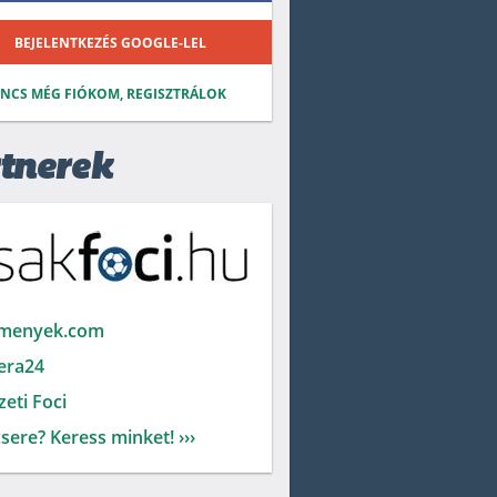
BEJELENTKEZÉS GOOGLE-LEL
INCS MÉG FIÓKOM, REGISZTRÁLOK
tnerek
menyek.com
era24
eti Foci
sere? Keress minket! ›››