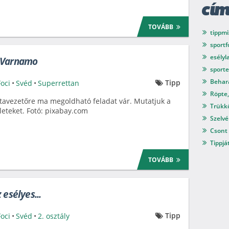
cí
TOVÁBB
tippmi
sport
esélyl
 Varnamo
sport
Behar
Tipp
Foci
•
Svéd
•
Superrettan
Röpte,
stavezetőre ma megoldható feladat vár. Mutatjuk a
Trükkö
leteket. Fotó: pixabay.com
Szelvé
Csont 
Tippjá
TOVÁBB
 esélyes...
Tipp
Foci
•
Svéd
•
2. osztály