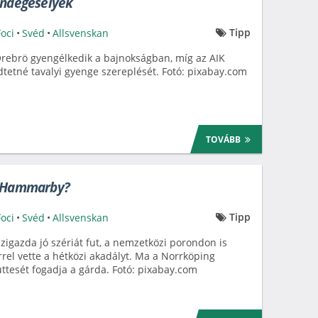
endégesélyek
Tipp
Foci
•
Svéd
•
Allsvenskan
rebrö gyengélkedik a bajnokságban, míg az AIK
dtetné tavalyi gyenge szereplését. Fotó: pixabay.com
TOVÁBB
a Hammarby?
Tipp
Foci
•
Svéd
•
Allsvenskan
zigazda jó szériát fut, a nemzetközi porondon is
rrel vette a hétközi akadályt. Ma a Norrköping
ttesét fogadja a gárda. Fotó: pixabay.com