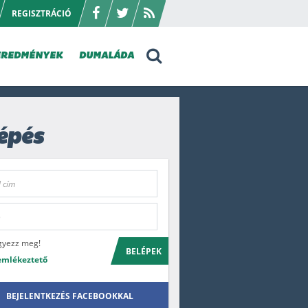
REGISZTRÁCIÓ
EREDMÉNYEK
DUMALÁDA
épés
gyezz meg!
BELÉPEK
emlékeztető
BEJELENTKEZÉS FACEBOOKKAL