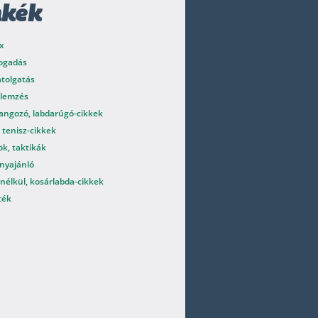
mkék
x
fogadás
atolgatás
elemzés
angozó, labdarúgó-cikkek
 tenisz-cikkek
k, taktikák
nyajánló
nélkül, kosárlabda-cikkek
ték