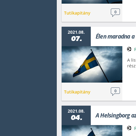
0
Tutikapitány
2021.08.
Élen maradna a
07.
A li
rész
0
Tutikapitány
2021.08.
A Helsingborg az
04.