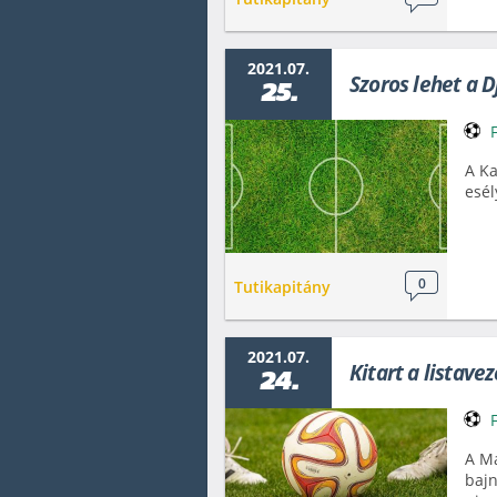
2021.07.
Szoros lehet a 
25.
A Ka
esél
0
Tutikapitány
2021.07.
Kitart a listave
24.
A Ma
bajn