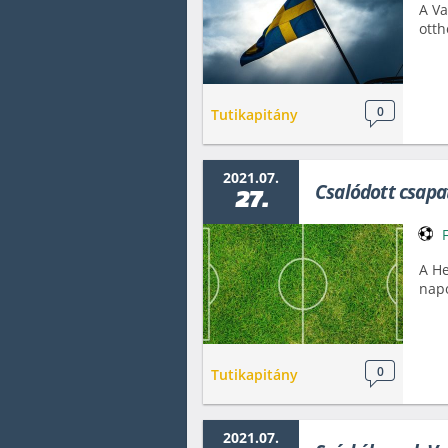
A Va
otth
0
Tutikapitány
2021.07.
Csalódott csapa
27.
A He
napo
0
Tutikapitány
2021.07.