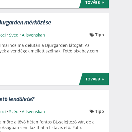
TOVÁBB
Djurgarden mérkőzése
Tipp
Foci
•
Svéd
•
Allsvenskan
lmarhoz ma délután a Djurgarden látogat. Az
yek a vendégek mellett szólnak. Fotó: pixabay.com
TOVÁBB
zető lendülete?
Tipp
Foci
•
Svéd
•
Allsvenskan
lmőre a jövő héten fontos BL-selejtező vár, de a
okságban sem lazíthat a listavezető. Fotó: