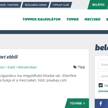
BELÉPÉS
KKÖK, TAKTIKÁK
KÉZILABDA-CIKKEK
TIPPLAP CLUB
TIPPMIX KALKULÁTOR
TIPPEK
MECCSEK
bel
het ebből
Tipp
Foci
•
Svéd
•
Allsvenskan
zigazdára ma megoldható feladat vár. Ellenfele
a bukja el a meccseket. Fotó: pixabay.com
Je
Jelszó
TOVÁBB