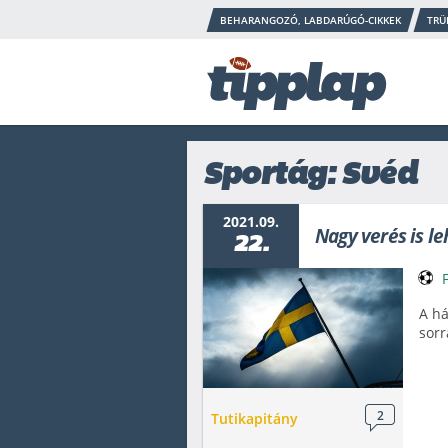
BEHARANGOZÓ, LABDARÚGÓ-CIKKEK
TRÜ
Sportág: Svéd
2021.09.
Nagy verés is le
22.
A há
sorr
2
Tutikapitány