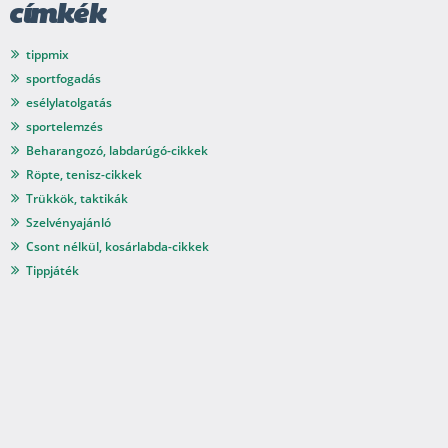
címkék
tippmix
sportfogadás
esélylatolgatás
sportelemzés
Beharangozó, labdarúgó-cikkek
Röpte, tenisz-cikkek
Trükkök, taktikák
Szelvényajánló
Csont nélkül, kosárlabda-cikkek
Tippjáték