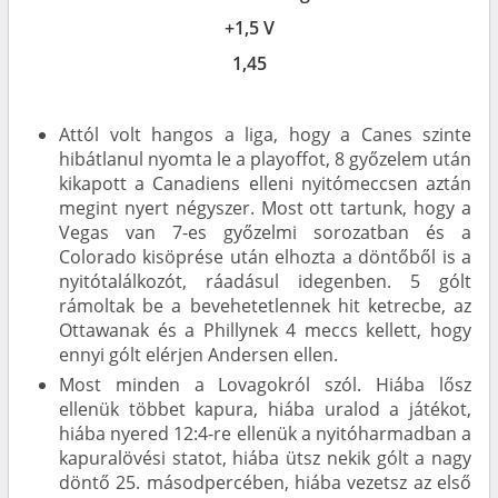
+1,5 V
1,45
Attól volt hangos a liga, hogy a Canes szinte
hibátlanul nyomta le a playoffot, 8 győzelem után
kikapott a Canadiens elleni nyitómeccsen aztán
megint nyert négyszer. Most ott tartunk, hogy a
Vegas van 7-es győzelmi sorozatban és a
Colorado kisöprése után elhozta a döntőből is a
nyitótalálkozót, ráadásul idegenben. 5 gólt
rámoltak be a bevehetetlennek hit ketrecbe, az
Ottawanak és a Phillynek 4 meccs kellett, hogy
ennyi gólt elérjen Andersen ellen.
Most minden a Lovagokról szól. Hiába lősz
ellenük többet kapura, hiába uralod a játékot,
hiába nyered 12:4-re ellenük a nyitóharmadban a
kapuralövési statot, hiába ütsz nekik gólt a nagy
döntő 25. másodpercében, hiába vezetsz az első