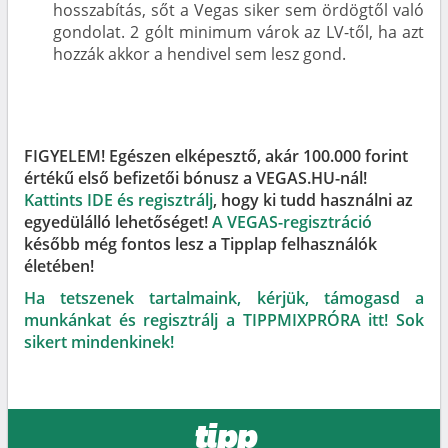
hosszabítás, sőt a Vegas siker sem ördögtől való
gondolat. 2 gólt minimum várok az LV-től, ha azt
hozzák akkor a hendivel sem lesz gond.
FIGYELEM! Egészen elképesztő, akár 100.000 forint
értékű első befizetői bónusz a VEGAS.HU-nál!
Kattints IDE és regisztrálj
, hogy ki tudd használni az
egyedülálló lehetőséget!
A VEGAS-regisztráció
később még fontos lesz a Tipplap felhasználók
életében!
Ha tetszenek tartalmaink, kérjük, támogasd a
munkánkat és regisztrálj a TIPPMIXPRÓRA itt! Sok
sikert mindenkinek!
tipp