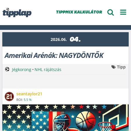
TIPPMIX KALKULÁTOR
04.
2026.06.
Amerikai Arénák: NAGYDÖNTŐK
Tipp
Jégkorong
•
NHL rájátszás
seantaylor21
ROI:
5.5 %