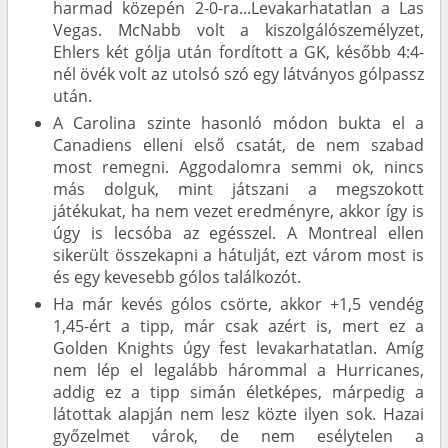
harmad közepén 2-0-ra...Levakarhatatlan a Las
Vegas. McNabb volt a kiszolgálószemélyzet,
Ehlers két gólja után fordított a GK, később 4:4-
nél övék volt az utolsó szó egy látványos gólpassz
után.
A Carolina szinte hasonló módon bukta el a
Canadiens elleni első csatát, de nem szabad
most remegni. Aggodalomra semmi ok, nincs
más dolguk, mint játszani a megszokott
játékukat, ha nem vezet eredményre, akkor így is
úgy is lecsóba az egésszel. A Montreal ellen
sikerült összekapni a hátulját, ezt várom most is
és egy kevesebb gólos találkozót.
Ha már kevés gólos csörte, akkor +1,5 vendég
1,45-ért a tipp, már csak azért is, mert ez a
Golden Knights úgy fest levakarhatatlan. Amíg
nem lép el legalább hárommal a Hurricanes,
addig ez a tipp simán életképes, márpedig a
látottak alapján nem lesz közte ilyen sok. Hazai
győzelmet várok, de nem esélytelen a