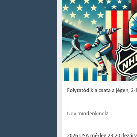
Folytatódik a csata a jégen, 2
Üdv mindenkinek!
2026 USA mérleg 23-20 (lezárv