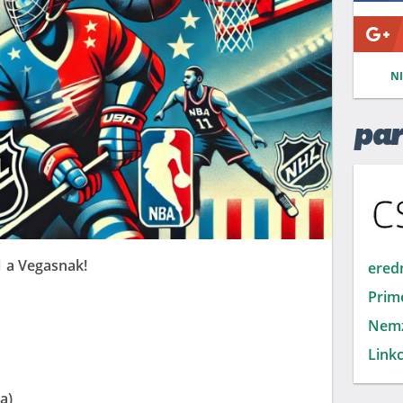
N
par
-1 a Vegasnak!
ered
Prim
Nemz
Linkc
a)