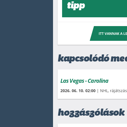
tipp
ITT VANNAK A 
kapcsolódó me
Las Vegas - Carolina
2026. 06. 10. 02:00
| NHL, rájátszás
hozzászólások