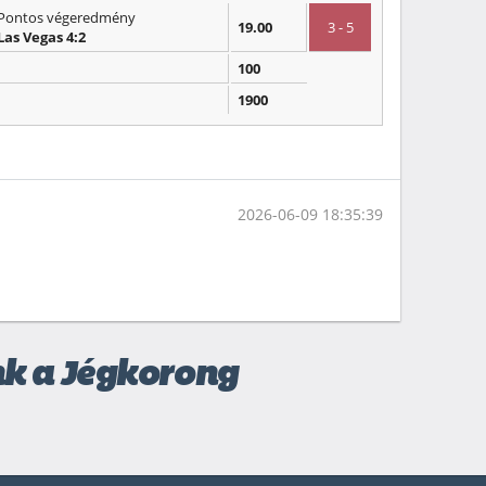
Pontos végeredmény
19.00
3 - 5
Las Vegas 4:2
100
1900
2026-06-09 18:35:39
nk a Jégkorong