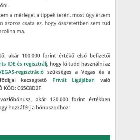
őni.
ttem a mérleget a tippek terén, most úgy érzem
an szoros csata ez, hogy összetettben sem tud
Carolina ma.
ő, akár 100.000 forint értékű első befizetői
nts IDE és regisztrálj
, hogy ki tudd használni az
EGAS-regisztráció
szükséges a Vegas és a
fődíjjal kecsegtető
Privát Ligájában
való
VÓ KÓD: C65C8D2F
vözlőbónusz, akár 120.000 forint értékben
hogy hozzáférj a bónuszodhoz!