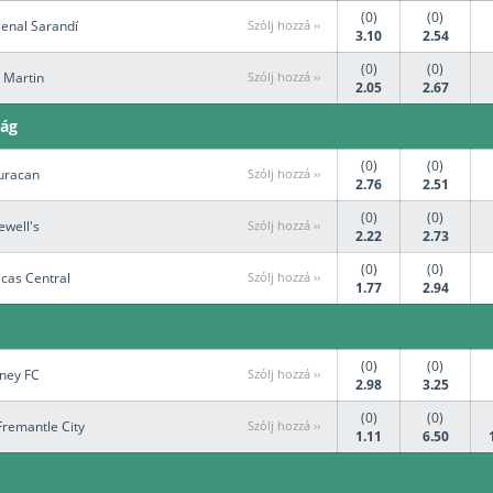
(0)
(0)
senal Sarandí
Szólj hozzá ››
3.10
2.54
(0)
(0)
 Martin
Szólj hozzá ››
2.05
2.67
ság
(0)
(0)
uracan
Szólj hozzá ››
2.76
2.51
(0)
(0)
ewell's
Szólj hozzá ››
2.22
2.73
(0)
(0)
acas Central
Szólj hozzá ››
1.77
2.94
(0)
(0)
dney FC
Szólj hozzá ››
2.98
3.25
(0)
(0)
Fremantle City
Szólj hozzá ››
1.11
6.50