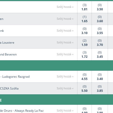
(3)
(0)
Szólj hozzá ››
1.81
3.50
(1)
(0)
ven
Szólj hozzá ››
1.65
3.60
(0)
(0)
enk
Szólj hozzá ››
3.10
3.55
(2)
(0)
a Louviere
Szólj hozzá ››
1.59
3.70
(3)
(0)
and Beveren
Szólj hozzá ››
1.72
3.45
(0)
(0)
 - Ludogorec Razgrad
Szólj hozzá ››
4.55
3.40
(0)
(0)
 CSZKA Szófia
Szólj hozzá ››
5.50
3.85
g
(0)
(0)
de Oruro - Always Ready La Paz
Szólj hozzá ››
4.00
3.90