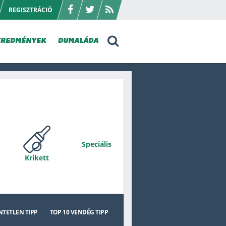
REGISZTRÁCIÓ
EREDMÉNYEK
DUMALÁDA
Speciális
Krikett
sie Rules
Kerékpár
TETLEN TIPP
TOP 10
VENDÉG TIPP