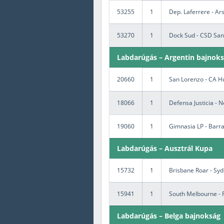
53255
1
Dep. Laferrere - Ar
53270
1
Dock Sud - CSD San
Labdarúgás – Argentin bajnok
20660
1
San Lorenzo - CA H
18066
1
Defensa Justicia - N
19060
1
Gimnasia LP - Barr
Labdarúgás – Ausztrál Kupa
15732
1
Brisbane Roar - Sy
15941
1
South Melbourne - 
Labdarúgás – Belga bajnokság