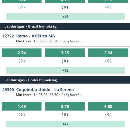
( 0 )
( 0 )
( 0 )
+46
Labdarúgás – Brazil bajnokság
12722
Remo - Atlético MG
Min kötés: 1 • 08.08. 23:30 •
Szólj hozzá ››
2.74
3.15
2.34
( 0 )
( 0 )
( 0 )
+92
Labdarúgás – Chilei bajnokság
29390
Coquimbo Unido - La Serena
Min kötés: 1 • 08.08. 23:30 •
Szólj hozzá ››
1.49
3.70
4.80
( 0 )
( 0 )
( 0 )
+47