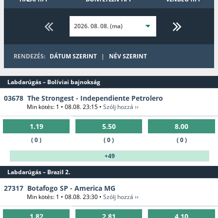
Tollaslabda
Jégkorong
Golf
Rögbi
RENDEZÉS:
DÁTUM SZERINT
|
NÉV SZERINT
Asztalitenisz
Aussie Rules
Kerékpár
Amerikai foci
Labdarúgás – Bolíviai bajnokság
3x3
03678
The Strongest - Independiente Petrolero
Kosárlabda
Min kötés: 1 • 08.08. 23:15 •
Szólj hozzá ››
Ökölvívás
Gyeplabda
1.19
5.50
8.00
( 0 )
( 0 )
( 0 )
+49
Labdarúgás – Brazil 2.
27317
Botafogo SP - America MG
Min kötés: 1 • 08.08. 23:30 •
Szólj hozzá ››
1.82
2.81
4.10