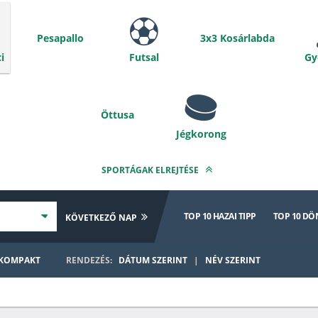
Pesapallo
3x3 Kosárlabda
i
Futsal
Gy
Öttusa
Jégkorong
SPORTÁGAK ELREJTÉSE
TOP 10
HAZAI TIPP
TOP 10
DÖN
KÖVETKEZŐ NAP
KOMPAKT
RENDEZÉS:
DÁTUM SZERINT
|
NÉV SZERINT