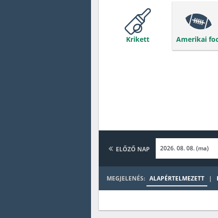
Krikett
Amerikai foc
ELŐZŐ NAP
MEGJELENÉS:
ALAPÉRTELMEZETT
|