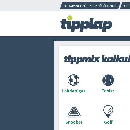
BEHARANGOZÓ, LABDARÚGÓ-CIKKEK
TRÜ
tippmix kalku
Labdarúgás
Tenisz
Snooker
Golf