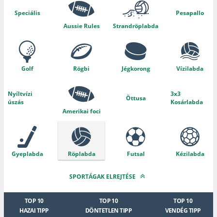
Speciális
Pesapallo
Aussie Rules
Strandröplabda
Golf
Rögbi
Jégkorong
Vízilabda
Nyíltvízi
3x3
Öttusa
úszás
Kosárlabda
Amerikai foci
Gyeplabda
Röplabda
Futsal
Kézilabda
SPORTÁGAK ELREJTÉSE
TOP 10
TOP 10
TOP 10
HAZAI TIPP
DÖNTETLEN TIPP
VENDÉG TIPP