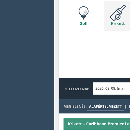
Golf
Krikett
ELŐZŐ NAP
MEGJELENÉS:
ALAPÉRTELMEZETT
|
Krikett – Caribbean Premier L