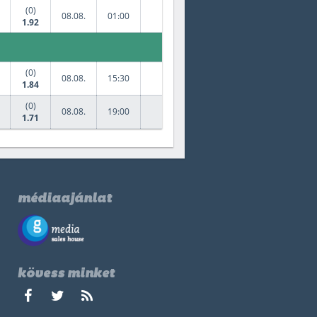
(0)
08.08.
01:00
1.92
(0)
08.08.
15:30
1.84
(0)
08.08.
19:00
1.71
médiaajánlat
kövess minket