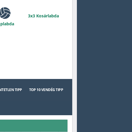
3x3 Kosárlabda
plabda
TETLEN TIPP
TOP 10
VENDÉG TIPP