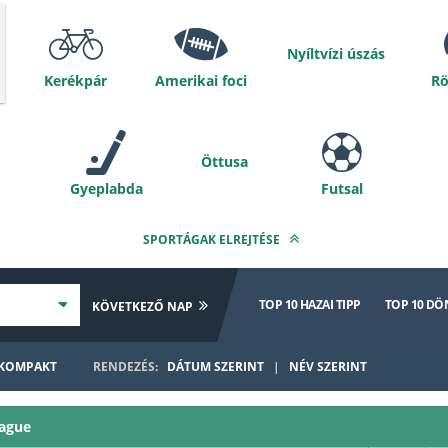
Nyíltvízi úszás
Kerékpár
Amerikai foci
Rö
Öttusa
Gyeplabda
Futsal
SPORTÁGAK ELREJTÉSE
TOP 10
HAZAI TIPP
TOP 10
DÖN
KÖVETKEZŐ NAP
KOMPAKT
RENDEZÉS:
DÁTUM SZERINT
|
NÉV SZERINT
eague