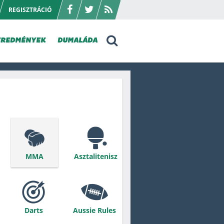
REGISZTRÁCIÓ
EREDMÉNYEK
DUMALÁDA
MMA
Asztalitenisz
Darts
Aussie Rules