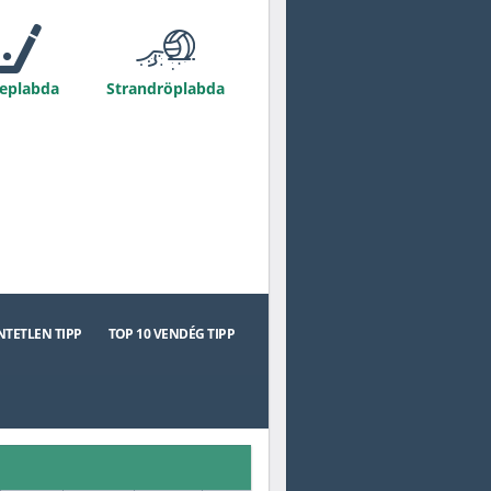
eplabda
Strandröplabda
TETLEN TIPP
TOP 10
VENDÉG TIPP