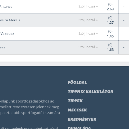
(0)
 Antunes
Szólj hozzá ››
-
2.63
(0)
liveira Morais
Szólj hozzá ››
-
1.27
(0)
i Vazquez
Szólj hozzá ››
-
1.45
(0)
osas
Szólj hozzá ››
-
1.63
FŐOLDAL
TIPPMIX KALKULÁTOR
 honlapunk sportfogadásokhoz ad
TIPPEK
k mellett rendszeresen jelennek meg
MECCSEK
tapasztaltabb sportfogadók számára
EREDMÉNYEK
uli személyek nem vehetnek részt.
DUMALÁDA