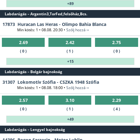
+89
Labdarúgás – Argentin3,TorFed,felsőház,Bcs.
17873
Huracan Las Heras - Olimpo Bahia Blanca
Min kötés: 1 • 08.08. 20:30 •
Szólj hozzá ››
2.69
2.42
2.75
( 0 )
( 1 )
( 0 )
+15
Labdarúgás – Bolgár bajnokság
31307
Lokomotív Szófia - CSZKA 1948 Szófia
Min kötés: 1 • 08.08. 18:00 •
Szólj hozzá ››
2.57
3.10
2.29
( 0 )
( 1 )
( 4 )
+49
Labdarúgás – Lengyel bajnokság
14396
Pogon Szczecin - Motor Lublin