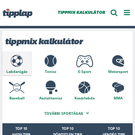
TIPPMIX KALKULÁTOR
tippmix kalkulátor
Labdarúgás
Tenisz
E-Sport
Motorsport
Baseball
Asztalitenisz
Kosárlabda
MMA
TOVÁBBI SPORTÁGAK
Krikett
Snooker
Atlétika
Golf
TOP 10
TOP 10
TOP 10
HAZAI TIPP
DÖNTETLEN TIPP
VENDÉG TIPP