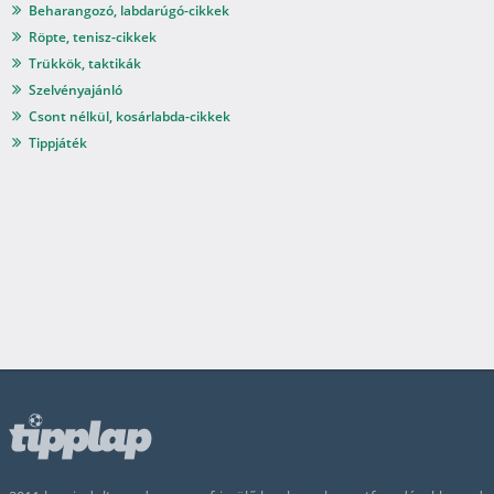
Beharangozó, labdarúgó-cikkek
Röpte, tenisz-cikkek
Trükkök, taktikák
Szelvényajánló
Csont nélkül, kosárlabda-cikkek
Tippjáték