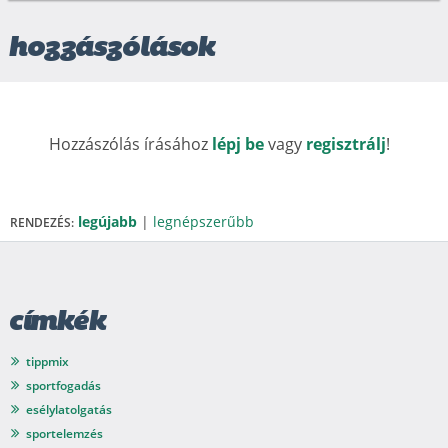
hozzászólások
Hozzászólás írásához
lépj be
vagy
regisztrálj
!
legújabb
|
legnépszerűbb
RENDEZÉS:
címkék
tippmix
sportfogadás
esélylatolgatás
sportelemzés