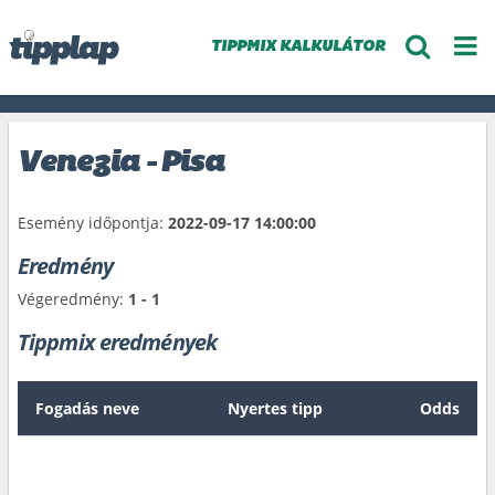
TIPPMIX KALKULÁTOR
Venezia - Pisa
Esemény időpontja:
2022-09-17 14:00:00
Eredmény
Végeredmény:
1 - 1
Tippmix eredmények
Fogadás neve
Nyertes tipp
Odds