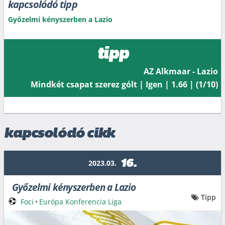
kapcsolódó tipp
Győzelmi kényszerben a Lazio
tipp
AZ Alkmaar - Lazio
Mindkét csapat szerez gólt | Igen | 1.66 | (1/10)
kapcsolódó cikk
16.
2023.03.
Győzelmi kényszerben a Lazio
Tipp
Foci
•
Európa Konferencia Liga