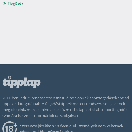
Tippjáték
2011-ben indult, rendszeresen frissülő honlapunk sportfogadásokhoz ad
tippeket látogatóinak. A fogadási tippek mellett rendszeresen jelennek
meg cikkeink, melyek mind a kezdő, mind a tapasztaltabb sportfogadók
számára hasznos információkkal szolgálnak.
Szerencsejátékban 18 éven aluli személyek nem vehetnek
részt.
További információk