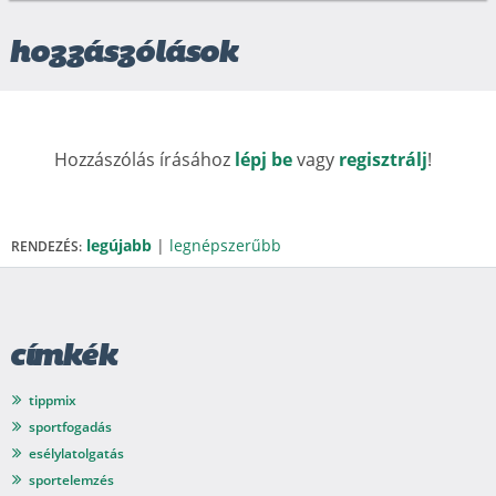
hozzászólások
Hozzászólás írásához
lépj be
vagy
regisztrálj
!
legújabb
|
legnépszerűbb
RENDEZÉS:
címkék
tippmix
sportfogadás
esélylatolgatás
sportelemzés