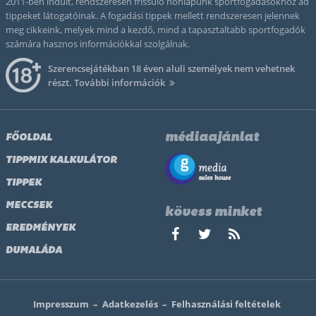
2011-ben indult, rendszeresen frissülő honlapunk sportfogadásokhoz ad
tippeket látogatóinak. A fogadási tippek mellett rendszeresen jelennek
meg cikkeink, melyek mind a kezdő, mind a tapasztaltabb sportfogadók
számára hasznos információkkal szolgálnak.
Szerencsejátékban 18 éven aluli személyek nem vehetnek
részt.
További információk
médiaajánlat
FŐOLDAL
TIPPMIX KALKULÁTOR
TIPPEK
MECCSEK
kövess minket
EREDMÉNYEK
DUMALÁDA
Impresszum
–
Adatkezelés
–
Felhasználási feltételek