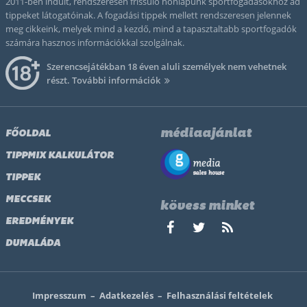
2011-ben indult, rendszeresen frissülő honlapunk sportfogadásokhoz ad
tippeket látogatóinak. A fogadási tippek mellett rendszeresen jelennek
meg cikkeink, melyek mind a kezdő, mind a tapasztaltabb sportfogadók
számára hasznos információkkal szolgálnak.
Szerencsejátékban 18 éven aluli személyek nem vehetnek
részt.
További információk
médiaajánlat
FŐOLDAL
TIPPMIX KALKULÁTOR
TIPPEK
MECCSEK
kövess minket
EREDMÉNYEK
DUMALÁDA
Impresszum
–
Adatkezelés
–
Felhasználási feltételek