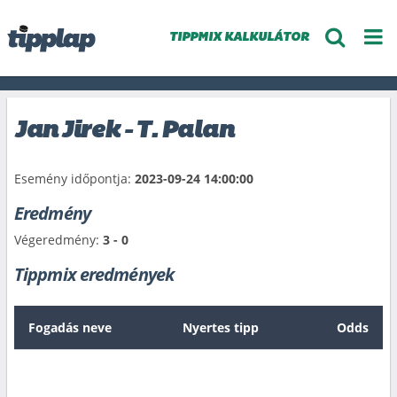
TIPPMIX KALKULÁTOR
Jan Jirek - T. Palan
Esemény időpontja:
2023-09-24 14:00:00
Eredmény
Végeredmény:
3 - 0
Tippmix eredmények
Fogadás neve
Nyertes tipp
Odds