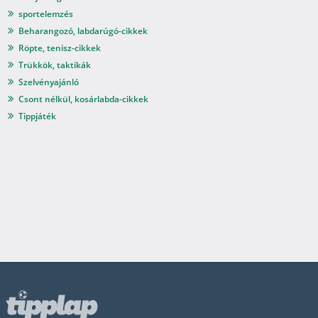
sportelemzés
Beharangozó, labdarúgó-cikkek
Röpte, tenisz-cikkek
Trükkök, taktikák
Szelvényajánló
Csont nélkül, kosárlabda-cikkek
Tippjáték