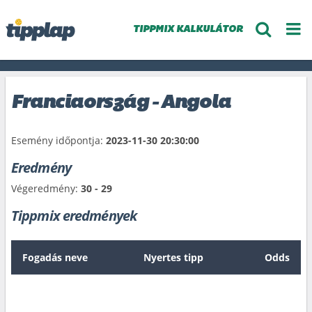
TIPPMIX KALKULÁTOR
Franciaország - Angola
Esemény időpontja:
2023-11-30 20:30:00
Eredmény
Végeredmény:
30 - 29
Tippmix eredmények
Fogadás neve
Nyertes tipp
Odds