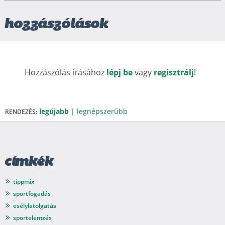
hozzászólások
Hozzászólás írásához
lépj be
vagy
regisztrálj
!
legújabb
|
legnépszerűbb
RENDEZÉS:
címkék
tippmix
sportfogadás
esélylatolgatás
sportelemzés