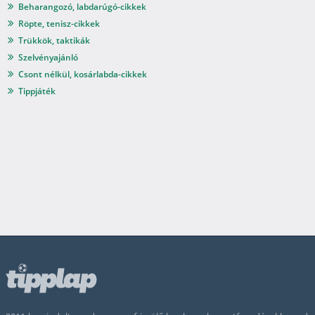
Beharangozó, labdarúgó-cikkek
Röpte, tenisz-cikkek
Trükkök, taktikák
Szelvényajánló
Csont nélkül, kosárlabda-cikkek
Tippjáték