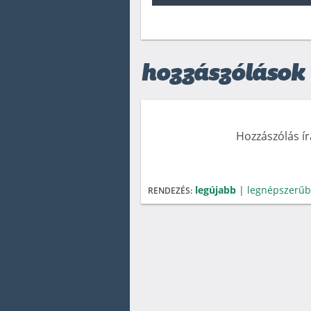
hozzászólások
Hozzászólás í
legújabb
|
legnépszerű
RENDEZÉS: